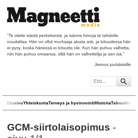
"Te olette isästä perkeleestä, ja isänne himoja te tahdotte
noudattaa. Hän on ollut murhaaja alusta asti, ja totuudessa hän
ei pysy, koska hänessä ei totuutta ole. Kun hän puhuu valhetta,
niin hän puhuu omaansa, sillä hän on valhettelija ja sen isä."
Jeesus juutalaisille
Etusivu
Yhteiskunta
Terveys ja hyvinvointi
Historia
Talous
In Eng
GCM-siirtolaisopimus
-