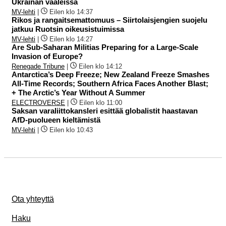
Ukrainan vaaleissa
MV-lehti
|
Eilen klo 14:37
Rikos ja rangaitsemattomuus – Siirtolaisjengien suojelu
jatkuu Ruotsin oikeusistuimissa
MV-lehti
|
Eilen klo 14:27
Are Sub-Saharan Militias Preparing for a Large-Scale
Invasion of Europe?
Renegade Tribune
|
Eilen klo 14:12
Antarctica’s Deep Freeze; New Zealand Freeze Smashes
All-Time Records; Southern Africa Faces Another Blast;
+ The Arctic’s Year Without A Summer
ELECTROVERSE
|
Eilen klo 11:00
Saksan varaliittokansleri esittää globalistit haastavan
AfD-puolueen kieltämistä
MV-lehti
|
Eilen klo 10:43
Ota yhteyttä
Haku