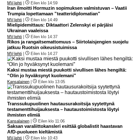
MV-lehti
|
Eilen klo 14:59
Iran ilmoitti Hormuzin sopimuksen valmistuvan – Vaatii
Trumpia lopettamaan ”teatteridiplomatian”
MV-lehti
|
Eilen klo 14:49
Mielipidemittaus: Diktaattori Zelenskyi ei pärjäisi
Ukrainan vaaleissa
MV-lehti
|
Eilen klo 14:37
Rikos ja rangaitsemattomuus – Siirtolaisjengien suojelu
jatkuu Ruotsin oikeusistuimissa
MV-lehti
|
Eilen klo 14:27
Kaksi mustaa miestä puukotti sivullisen lähes hengiltä:
“Olin jo hyväksynyt kuolemani”
Kansalainen
|
Eilen klo 13:05
Transsukupuolinen hautausurakoitsija syytettynä
testamenttihuijauksesta – hautaustoimistosta löytyi
ihmisten elimiä
Kansalainen
|
Eilen klo 11:06
Saksan varaliittokansleri esittää globalistit haastavan
AfD-puolueen kieltämistä
MV-lehti
|
Eilen klo 10:43