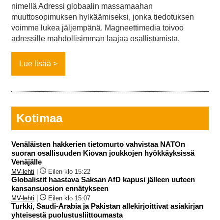
nimellä Adressi globaalin massamaahan
muuttosopimuksen hylkäämiseksi, jonka tiedotuksen
voimme lukea jäljempänä. Magneettimedia toivoo
adressille mahdollisimman laajaa osallistumista.
Lue lisää
Kotimaa
Venäläisten hakkerien tietomurto vahvistaa NATOn
suoran osallisuuden Kiovan joukkojen hyökkäyksissä
Venäjälle
MV-lehti
|
Eilen klo 15:22
Globalistit haastava Saksan AfD kapusi jälleen uuteen
kansansuosion ennätykseen
MV-lehti
|
Eilen klo 15:07
Turkki, Saudi-Arabia ja Pakistan allekirjoittivat asiakirjan
yhteisestä puolustusliittoumasta