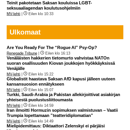
Teinit pakotetaan Saksan kouluissa LGBT-
seksuaaliagendan koulutusohjelmiin
MV-lehti
|
Eilen klo 10:33
Ulkomaat
Are You Ready For The “Rogue AI” Psy-Op?
Renegade Tribune
|
Eilen klo 16:13
Venäläisten hakkerien tietomurto vahvistaa NATOn
suoran osallisuuden Kiovan joukkojen hyökkäyksissä
Venäjälle
MV-lehti
|
Eilen klo 15:22
Globalistit haastava Saksan AfD kapusi jälleen uuteen
kansansuosion ennätykseen
MV-lehti
|
Eilen klo 15:07
Turkki, Saudi-Arabia ja Pakistan allekirjoittivat asiakirjan
yhteisestä puolustusliittoumasta
MV-lehti
|
Eilen klo 14:59
Iran ilmoitti Hormuzin sopimuksen valmistuvan – Vaatii
Trumpia lopettamaan ”teatteridiplomatian”
MV-lehti
|
Eilen klo 14:49
Mielipidemittaus: Diktaattori Zelenskyi ei pärjäisi