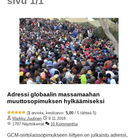
sivu 1/1
Adressi globaalin massamaahan
muuttosopimuksen hylkäämiseksi
(
1
arviota, keskiarvo:
5,00
/ 5 tähteä 5)
Markku Juutinen
9.11.2018
1787 Näyttökerrat
10 Kommenttia
GCM-siirtolaissopimukseen liittyen on julkaistu adressi,