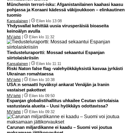
Münchenin terrori-isku: Afganistanilainen kaahasi kaasu
pohjassa ja Koraani kädessä väkijoukkoon – elinkautinen
tuomio
Kansalainen
|
Eilen klo 13:08
Yhdysvallat kehittää uusia virusperäisiä bioaseita
keinoälyn avulla
MV-lehti
|
Eilen klo 11:32
Tiedusteluraportti: Mossad sekaantui Espanjan
siirtolaiskriisiin
Kansalainen
|
Eilen klo 11:11
Riski Naton false flag -valehyökkäyksistä kasvaa jyrkästi
Ukrainan romahtaessa
MV-lehti
|
Eilen klo 10:38
USA:n senaatti hyväksyi ankarat Venäjän ja Iranin
vastaiset pakotteet
MV-lehti
|
Eilen klo 09:50
Espanjan globalistihallitus uhkailee Ceutan siirtolaisia
vastustavia alueita – Uusi hyökkäys odottavissa?
MV-lehti
|
Eilen klo 09:32
Carunan miljardikanne ei kaadu – Suomi voi joutua
maksamaan jättikorvaukset