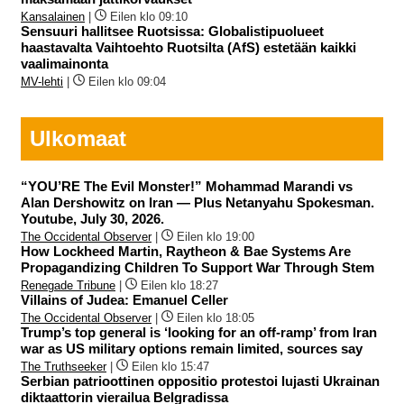
Kansalainen
|
Eilen klo 09:10
Sensuuri hallitsee Ruotsissa: Globalistipuolueet
haastavalta Vaihtoehto Ruotsilta (AfS) estetään kaikki
vaalimainonta
MV-lehti
|
Eilen klo 09:04
Ulkomaat
“YOU’RE The Evil Monster!” Mohammad Marandi vs
Alan Dershowitz on Iran — Plus Netanyahu Spokesman.
Youtube, July 30, 2026.
The Occidental Observer
|
Eilen klo 19:00
How Lockheed Martin, Raytheon & Bae Systems Are
Propagandizing Children To Support War Through Stem
Renegade Tribune
|
Eilen klo 18:27
Villains of Judea: Emanuel Celler
The Occidental Observer
|
Eilen klo 18:05
Trump’s top general is ‘looking for an off-ramp’ from Iran
war as US military options remain limited, sources say
The Truthseeker
|
Eilen klo 15:47
Serbian patrioottinen oppositio protestoi lujasti Ukrainan
diktaattorin vierailua Belgradissa