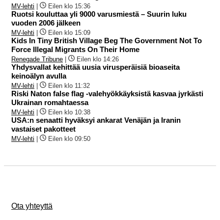
MV-lehti
|
Eilen klo 15:36
Ruotsi kouluttaa yli 9000 varusmiestä – Suurin luku
vuoden 2006 jälkeen
MV-lehti
|
Eilen klo 15:09
Kids In Tiny British Village Beg The Government Not To
Force Illegal Migrants On Their Home
Renegade Tribune
|
Eilen klo 14:26
Yhdysvallat kehittää uusia virusperäisiä bioaseita
keinoälyn avulla
MV-lehti
|
Eilen klo 11:32
Riski Naton false flag -valehyökkäyksistä kasvaa jyrkästi
Ukrainan romahtaessa
MV-lehti
|
Eilen klo 10:38
USA:n senaatti hyväksyi ankarat Venäjän ja Iranin
vastaiset pakotteet
MV-lehti
|
Eilen klo 09:50
Ota yhteyttä