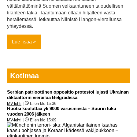
välttämättöminä Suomen velkaantuneen taloudellisen
tilanteen takia. Taantumaan ollaan hiljalleen vasta
heräilemässä, letkauttaa Niinistö Hangon-vierailunsa
yhteydessä.
Lue lisää
Kotimaa
Serbian patrioottinen oppositio protestoi lujasti Ukrainan
diktaattorin vierailua Belgradissa
MV-lehti
|
Eilen klo 15:36
Ruotsi kouluttaa yli 9000 varusmiestä – Suurin luku
vuoden 2006 jälkeen
MV-lehti
|
Eilen klo 15:09