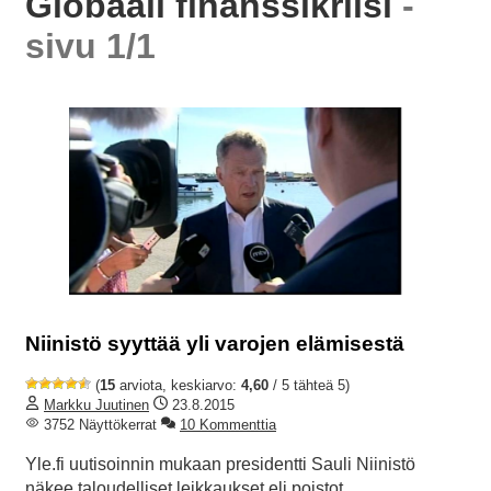
Globaali finanssikriisi
-
sivu 1/1
Niinistö syyttää yli varojen elämisestä
(
15
arviota, keskiarvo:
4,60
/ 5 tähteä 5)
Markku Juutinen
23.8.2015
3752 Näyttökerrat
10 Kommenttia
Yle.fi uutisoinnin mukaan presidentti Sauli Niinistö
näkee taloudelliset leikkaukset eli poistot