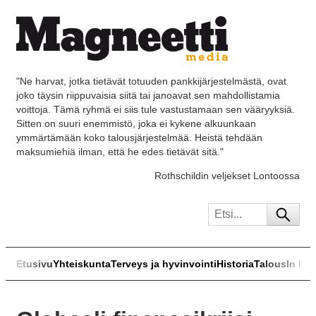
"Ne harvat, jotka tietävät totuuden pankkijärjestelmästä, ovat
joko täysin riippuvaisia siitä tai janoavat sen mahdollistamia
voittoja. Tämä ryhmä ei siis tule vastustamaan sen vääryyksiä.
Sitten on suuri enemmistö, joka ei kykene alkuunkaan
ymmärtämään koko talousjärjestelmää. Heistä tehdään
maksumiehiä ilman, että he edes tietävät sitä."
Rothschildin veljekset Lontoossa
Etusivu
Yhteiskunta
Terveys ja hyvinvointi
Historia
Talous
In Eng