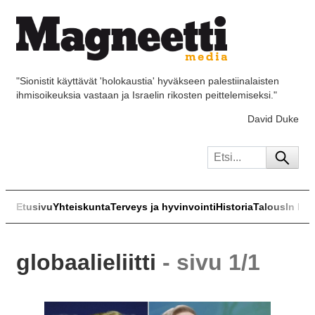
"Sionistit käyttävät 'holokaustia' hyväkseen palestiinalaisten
ihmisoikeuksia vastaan ja Israelin rikosten peittelemiseksi."
David Duke
Etusivu
Yhteiskunta
Terveys ja hyvinvointi
Historia
Talous
In Eng
globaalieliitti
- sivu 1/1