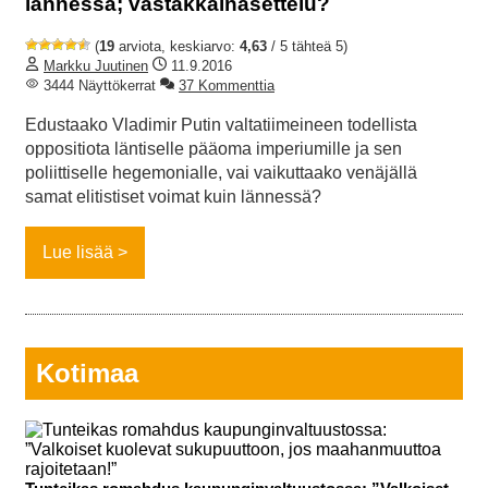
lännessä; vastakkainasettelu?
(
19
arviota, keskiarvo:
4,63
/ 5 tähteä 5)
Markku Juutinen
11.9.2016
3444 Näyttökerrat
37 Kommenttia
Edustaako Vladimir Putin valtatiimeineen todellista
oppositiota läntiselle pääoma imperiumille ja sen
poliittiselle hegemonialle, vai vaikuttaako venäjällä
samat elitistiset voimat kuin lännessä?
Lue lisää
Kotimaa