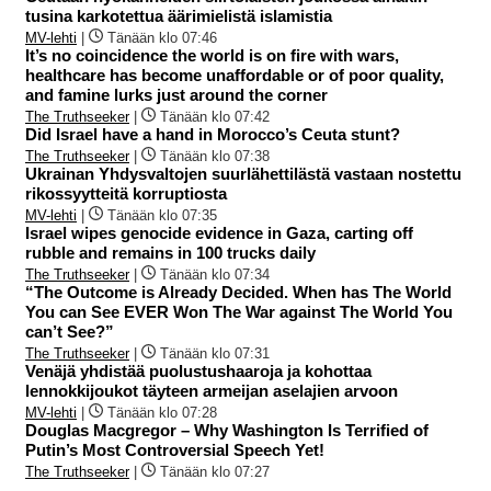
tusina karkotettua äärimielistä islamistia
MV-lehti
|
Tänään klo 07:46
It’s no coincidence the world is on fire with wars,
healthcare has become unaffordable or of poor quality,
and famine lurks just around the corner
The Truthseeker
|
Tänään klo 07:42
Did Israel have a hand in Morocco’s Ceuta stunt?
The Truthseeker
|
Tänään klo 07:38
Ukrainan Yhdysvaltojen suurlähettilästä vastaan nostettu
rikossyytteitä korruptiosta
MV-lehti
|
Tänään klo 07:35
Israel wipes genocide evidence in Gaza, carting off
rubble and remains in 100 trucks daily
The Truthseeker
|
Tänään klo 07:34
“The Outcome is Already Decided. When has The World
You can See EVER Won The War against The World You
can’t See?”
The Truthseeker
|
Tänään klo 07:31
Venäjä yhdistää puolustushaaroja ja kohottaa
lennokkijoukot täyteen armeijan aselajien arvoon
MV-lehti
|
Tänään klo 07:28
Douglas Macgregor – Why Washington Is Terrified of
Putin’s Most Controversial Speech Yet!
The Truthseeker
|
Tänään klo 07:27