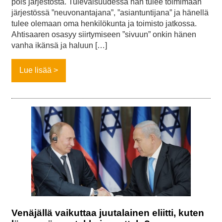
pois järjestöstä. Tulevaisuudessa hän tulee toimimaan
järjestössä ”neuvonantajana”, ”asiantuntijana” ja hänellä
tulee olemaan oma henkilökunta ja toimisto jatkossa.
Ahtisaaren osasyy siirtymiseen ”sivuun” onkin hänen
vanha ikänsä ja haluun […]
Lue lisää
Venäjällä vaikuttaa juutalainen eliitti, kuten