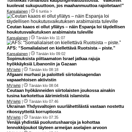
Tunteikas romahdus kaupunginvaltuustossa: ”Valkoiset
kuolevat sukupuuttoon, jos maahanmuuttoa rajoitetaan!”
Kansalainen
|
6 tuntia >
Ceutan kaaos ei ollut yllätys – näin Espanja loi täydellisen
houkutusvaikutuksen arabimaista tuleville
Kansalainen
|
Tänään klo 11:07
AFS: “Somalialaiset on kiellettävä Ruotsista – piste.”
Kansalainen
|
Tänään klo 09:02
Sopimuksista piittaamaton Israel jatkaa rajuja
hyökkäyksiä Libanoniin ja Gazaan
MV-lehti
|
Tänään klo 08:18
Afgaani murhasi ja paloitteli siirtolaisagendan
vapaaehtoisen aktivistin
MV-lehti
|
Tänään klo 08:04
Ceutaan hyökänneiden siirtolaisten joukossa ainakin
tusina karkotettua äärimielistä islamistia
MV-lehti
|
Tänään klo 07:46
Ukrainan Yhdysvaltojen suurlähettilästä vastaan nostettu
rikossyytteitä korruptiosta
MV-lehti
|
Tänään klo 07:35
Venäjä yhdistää puolustushaaroja ja kohottaa
lennokkijoukot täyteen armeijan aselajien arvoon