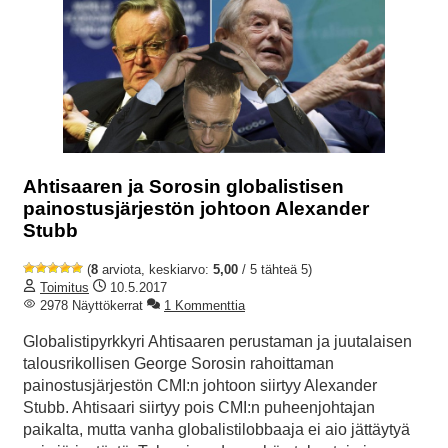
Ahtisaaren ja Sorosin globalistisen
painostusjärjestön johtoon Alexander
Stubb
(
8
arviota, keskiarvo:
5,00
/ 5 tähteä 5)
Toimitus
10.5.2017
2978 Näyttökerrat
1 Kommenttia
Globalistipyrkkyri Ahtisaaren perustaman ja juutalaisen
talousrikollisen George Sorosin rahoittaman
painostusjärjestön CMI:n johtoon siirtyy Alexander
Stubb. Ahtisaari siirtyy pois CMI:n puheenjohtajan
paikalta, mutta vanha globalistilobbaaja ei aio jättäytyä