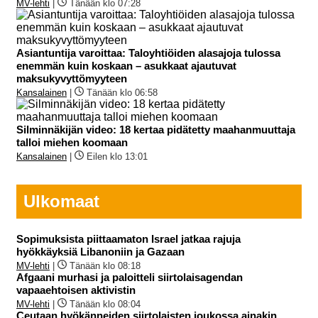
MV-lehti
|
Tänään klo 07:28
Asiantuntija varoittaa: Taloyhtiöiden alasajoja tulossa
enemmän kuin koskaan – asukkaat ajautuvat
maksukyvyttömyyteen
Kansalainen
|
Tänään klo 06:58
Silminnäkijän video: 18 kertaa pidätetty maahanmuuttaja
talloi miehen koomaan
Kansalainen
|
Eilen klo 13:01
Ulkomaat
Sopimuksista piittaamaton Israel jatkaa rajuja
hyökkäyksiä Libanoniin ja Gazaan
MV-lehti
|
Tänään klo 08:18
Afgaani murhasi ja paloitteli siirtolaisagendan
vapaaehtoisen aktivistin
MV-lehti
|
Tänään klo 08:04
Ceutaan hyökänneiden siirtolaisten joukossa ainakin