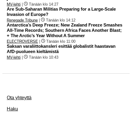
MV-lehti
|
Tänään klo 14:27
Are Sub-Saharan Militias Preparing for a Large-Scale
Invasion of Europe?
Renegade Tribune
|
Tänään klo 14:12
Antarctica’s Deep Freeze; New Zealand Freeze Smashes
All-Time Records; Southern Africa Faces Another Blast;
+ The Arctic’s Year Without A Summer
ELECTROVERSE
|
Tänään klo 11:00
Saksan varaliittokansleri esittää globalistit haastavan
AfD-puolueen kieltämistä
MV-lehti
|
Tänään klo 10:43
Ota yhteyttä
Haku