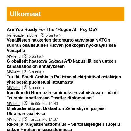
Ulkomaat
Are You Ready For The “Rogue AI” Psy-Op?
Renegade Tribune
|
5 tuntia >
Venäläisten hakkerien tietomurto vahvistaa NATOn
suoran osallisuuden Kiovan joukkojen hyökkäyksissä
Venäjälle
MV-lehti
|
6 tuntia >
Globalistit haastava Saksan AfD kapusi jälleen uuteen
kansansuosion ennätykseen
MV-lehti
|
6 tuntia >
Turkki, Saudi-Arabia ja Pakistan allekirjoittivat asiakirjan
yhteisestä puolustusliittoumasta
MV-lehti
|
6 tuntia >
Iran ilmoitti Hormuzin sopimuksen valmistuvan – Vaatii
Trumpia lopettamaan ”teatteridiplomatian”
MV-lehti
|
Tänään klo 14:49
Mielipidemittaus: Diktaattori Zelenskyi ei pärjäisi
Ukrainan vaaleissa
MV-lehti
|
Tänään klo 14:37
Rikos ja rangaitsemattomuus – Siirtolaisjengien suojelu
jatkuu Ruotsin oikeusistuimissa