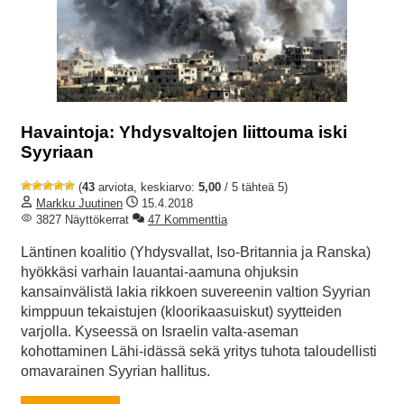
Havaintoja: Yhdysvaltojen liittouma iski
Syyriaan
(
43
arviota, keskiarvo:
5,00
/ 5 tähteä 5)
Markku Juutinen
15.4.2018
3827 Näyttökerrat
47 Kommenttia
Läntinen koalitio (Yhdysvallat, Iso-Britannia ja Ranska)
hyökkäsi varhain lauantai-aamuna ohjuksin
kansainvälistä lakia rikkoen suvereenin valtion Syyrian
kimppuun tekaistujen (kloorikaasuiskut) syytteiden
varjolla. Kyseessä on Israelin valta-aseman
kohottaminen Lähi-idässä sekä yritys tuhota taloudellisti
omavarainen Syyrian hallitus.