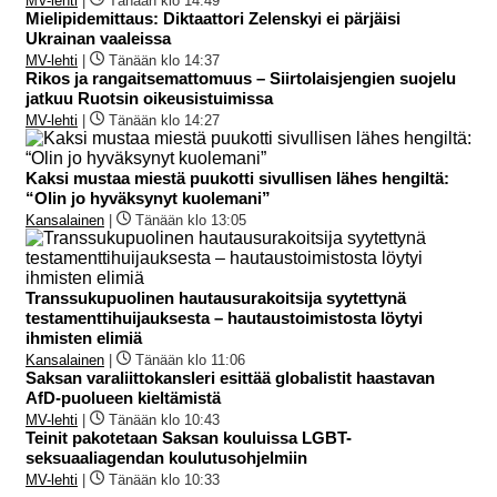
MV-lehti
|
Tänään klo 14:49
Mielipidemittaus: Diktaattori Zelenskyi ei pärjäisi
Ukrainan vaaleissa
MV-lehti
|
Tänään klo 14:37
Rikos ja rangaitsemattomuus – Siirtolaisjengien suojelu
jatkuu Ruotsin oikeusistuimissa
MV-lehti
|
Tänään klo 14:27
Kaksi mustaa miestä puukotti sivullisen lähes hengiltä:
“Olin jo hyväksynyt kuolemani”
Kansalainen
|
Tänään klo 13:05
Transsukupuolinen hautausurakoitsija syytettynä
testamenttihuijauksesta – hautaustoimistosta löytyi
ihmisten elimiä
Kansalainen
|
Tänään klo 11:06
Saksan varaliittokansleri esittää globalistit haastavan
AfD-puolueen kieltämistä
MV-lehti
|
Tänään klo 10:43
Teinit pakotetaan Saksan kouluissa LGBT-
seksuaaliagendan koulutusohjelmiin
MV-lehti
|
Tänään klo 10:33