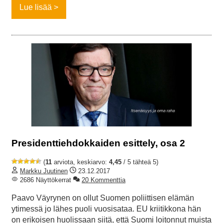
Lue lisää
Presidenttiehdokkaiden esittely, osa 2
(
11
arviota, keskiarvo:
4,45
/ 5 tähteä 5)
Markku Juutinen
23.12.2017
2686 Näyttökerrat
20 Kommenttia
Paavo Väyrynen on ollut Suomen poliittisen elämän
ytimessä jo lähes puoli vuosisataa. EU kriitikkona hän
on erikoisen huolissaan siitä, että Suomi loitonnut muista