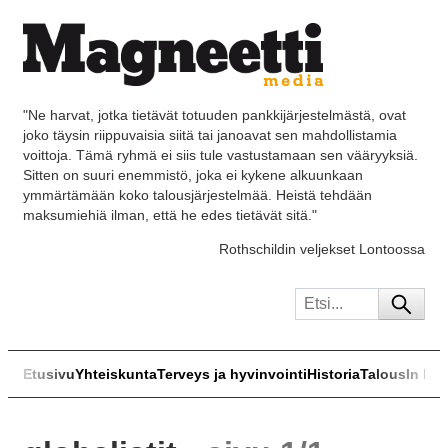
"Ne harvat, jotka tietävät totuuden pankkijärjestelmästä, ovat
joko täysin riippuvaisia siitä tai janoavat sen mahdollistamia
voittoja. Tämä ryhmä ei siis tule vastustamaan sen vääryyksiä.
Sitten on suuri enemmistö, joka ei kykene alkuunkaan
ymmärtämään koko talousjärjestelmää. Heistä tehdään
maksumiehiä ilman, että he edes tietävät sitä."
Rothschildin veljekset Lontoossa
Etusivu
Yhteiskunta
Terveys ja hyvinvointi
Historia
Talous
In Eng