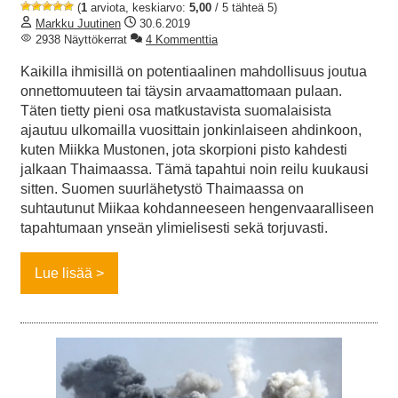
(
1
arviota, keskiarvo:
5,00
/ 5 tähteä 5)
Markku Juutinen
30.6.2019
2938 Näyttökerrat
4 Kommenttia
Kaikilla ihmisillä on potentiaalinen mahdollisuus joutua
onnettomuuteen tai täysin arvaamattomaan pulaan.
Täten tietty pieni osa matkustavista suomalaisista
ajautuu ulkomailla vuosittain jonkinlaiseen ahdinkoon,
kuten Miikka Mustonen, jota skorpioni pisto kahdesti
jalkaan Thaimaassa. Tämä tapahtui noin reilu kuukausi
sitten. Suomen suurlähetystö Thaimaassa on
suhtautunut Miikaa kohdanneeseen hengenvaaralliseen
tapahtumaan ynseän ylimielisesti sekä torjuvasti.
Lue lisää