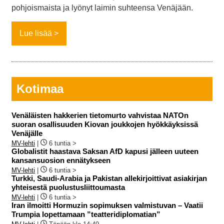
pohjoismaista ja lyönyt laimin suhteensa Venäjään.
Lue lisää
Kotimaa
Venäläisten hakkerien tietomurto vahvistaa NATOn
suoran osallisuuden Kiovan joukkojen hyökkäyksissä
Venäjälle
MV-lehti
|
6 tuntia >
Globalistit haastava Saksan AfD kapusi jälleen uuteen
kansansuosion ennätykseen
MV-lehti
|
6 tuntia >
Turkki, Saudi-Arabia ja Pakistan allekirjoittivat asiakirjan
yhteisestä puolustusliittoumasta
MV-lehti
|
6 tuntia >
Iran ilmoitti Hormuzin sopimuksen valmistuvan – Vaatii
Trumpia lopettamaan ”teatteridiplomatian”