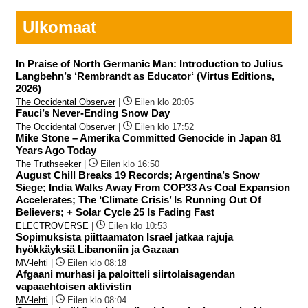
Ulkomaat
In Praise of North Germanic Man: Introduction to Julius
Langbehn’s ‘Rembrandt as Educator‘ (Virtus Editions,
2026)
The Occidental Observer
|
Eilen klo 20:05
Fauci’s Never-Ending Snow Day
The Occidental Observer
|
Eilen klo 17:52
Mike Stone – Amerika Committed Genocide in Japan 81
Years Ago Today
The Truthseeker
|
Eilen klo 16:50
August Chill Breaks 19 Records; Argentina’s Snow
Siege; India Walks Away From COP33 As Coal Expansion
Accelerates; The ‘Climate Crisis’ Is Running Out Of
Believers; + Solar Cycle 25 Is Fading Fast
ELECTROVERSE
|
Eilen klo 10:53
Sopimuksista piittaamaton Israel jatkaa rajuja
hyökkäyksiä Libanoniin ja Gazaan
MV-lehti
|
Eilen klo 08:18
Afgaani murhasi ja paloitteli siirtolaisagendan
vapaaehtoisen aktivistin
MV-lehti
|
Eilen klo 08:04