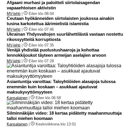
Afgaani murhasi ja paloitteli siirtolaisagendan
vapaaehtoisen aktivistin
MV-lehti
|
Eilen klo 08:04
Ceutaan hyökänneiden siirtolaisten joukossa ainakin
tusina karkotettua äärimielistä islamistia
MV-lehti
|
Eilen klo 07:46
Ukrainan Yhdysvaltojen suurlähettilästä vastaan nostettu
rikossyytteitä korruptiosta
MV-lehti
|
Eilen klo 07:35
Venäjä yhdistää puolustushaaroja ja kohottaa
lennokkijoukot täyteen armeijan aselajien arvoon
MV-lehti
|
Eilen klo 07:28
Asiantuntija varoittaa: Taloyhtiöiden alasajoja tulossa
enemmän kuin koskaan – asukkaat ajautuvat
maksukyvyttömyyteen
Kansalainen
|
Eilen klo 06:58
Silminnäkijän video: 18 kertaa pidätetty maahanmuuttaja
talloi miehen koomaan
Kansalainen
|
Keskiviikkona klo 13:01