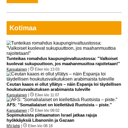
Kotimaa
Tunteikas romahdus kaupunginvaltuustossa: ”Valkoiset
kuolevat sukupuuttoon, jos maahanmuuttoa rajoitetaan!”
Kansalainen
|
Eilen klo 13:03
Ceutan kaaos ei ollut yllätys – näin Espanja loi täydellisen
houkutusvaikutuksen arabimaista tuleville
Kansalainen
|
Eilen klo 11:07
AFS: “Somalialaiset on kiellettävä Ruotsista – piste.”
Kansalainen
|
Eilen klo 09:02
Sopimuksista piittaamaton Israel jatkaa rajuja
hyökkäyksiä Libanoniin ja Gazaan
MV-lehti
|
Eilen klo 08:18