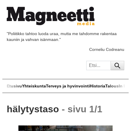
"Poliitikko tahtoo luoda uraa, mutta me tahdomme rakentaa
kauniin ja vahvan isänmaan."
Corneliu Codreanu
Etusivu
Yhteiskunta
Terveys ja hyvinvointi
Historia
Talous
In Eng
hälytystaso
- sivu 1/1