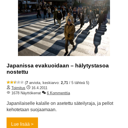
Japanissa evakuoidaan – hälytystasoa
nostettu
(
7
arviota, keskiarvo:
2,71
/ 5 tähteä 5)
Toimitus
16.4.2011
1678 Näyttökerrat
6 Kommenttia
Japanilaiselle kalalle on asetettu säteilyraja, ja pellot
kehotetaan suojaamaan.
Lue lisää