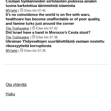
Ceutaan hyökänneiden siirtolaisten joukossa ainakin
tusina karkotettua äärimielistä islamistia
MV-lehti
|
Eilen klo 07:46
It’s no coincidence the world is on fire with wars,
healthcare has become unaffordable or of poor quality,
and famine lurks just around the corner
The Truthseeker
|
Eilen klo 07:42
Did Israel have a hand in Morocco’s Ceuta stunt?
The Truthseeker
|
Eilen klo 07:38
Ukrainan Yhdysvaltojen suurlähettilästä vastaan nostettu
rikossyytteitä korruptiosta
MV-lehti
|
Eilen klo 07:35
Ota yhteyttä
Haku