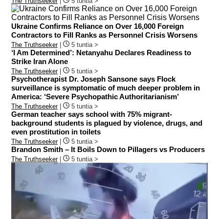
The Truthseeker
|
5 tuntia >
Ukraine Confirms Reliance on Over 16,000 Foreign
Contractors to Fill Ranks as Personnel Crisis Worsens
The Truthseeker
|
5 tuntia >
‘I Am Determined’: Netanyahu Declares Readiness to
Strike Iran Alone
The Truthseeker
|
5 tuntia >
Psychotherapist Dr. Joseph Sansone says Flock
surveillance is symptomatic of much deeper problem in
America: ‘Severe Psychopathic Authoritarianism’
The Truthseeker
|
5 tuntia >
German teacher says school with 75% migrant-
background students is plagued by violence, drugs, and
even prostitution in toilets
The Truthseeker
|
5 tuntia >
Brandon Smith – It Boils Down to Pillagers vs Producers
The Truthseeker
|
5 tuntia >