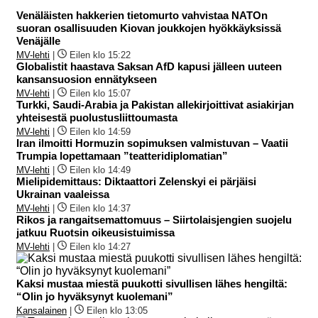
Venäläisten hakkerien tietomurto vahvistaa NATOn
suoran osallisuuden Kiovan joukkojen hyökkäyksissä
Venäjälle
MV-lehti
|
Eilen klo 15:22
Globalistit haastava Saksan AfD kapusi jälleen uuteen
kansansuosion ennätykseen
MV-lehti
|
Eilen klo 15:07
Turkki, Saudi-Arabia ja Pakistan allekirjoittivat asiakirjan
yhteisestä puolustusliittoumasta
MV-lehti
|
Eilen klo 14:59
Iran ilmoitti Hormuzin sopimuksen valmistuvan – Vaatii
Trumpia lopettamaan ”teatteridiplomatian”
MV-lehti
|
Eilen klo 14:49
Mielipidemittaus: Diktaattori Zelenskyi ei pärjäisi
Ukrainan vaaleissa
MV-lehti
|
Eilen klo 14:37
Rikos ja rangaitsemattomuus – Siirtolaisjengien suojelu
jatkuu Ruotsin oikeusistuimissa
MV-lehti
|
Eilen klo 14:27
Kaksi mustaa miestä puukotti sivullisen lähes hengiltä:
“Olin jo hyväksynyt kuolemani”
Kansalainen
|
Eilen klo 13:05