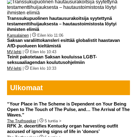
Transsukupuolinen hautausurakoitsija syytettynä
testamenttihuijauksesta – hautaustoimistosta löytyi
ihmisten elimiä
Kansalainen
|
Eilen klo 11:06
Saksan varaliittokansleri esittää globalistit haastavan
AfD-puolueen kieltämistä
MV-lehti
|
Eilen klo 10:43
Teinit pakotetaan Saksan kouluissa LGBT-
seksuaaliagendan koulutusohjelmiin
MV-lehti
|
Eilen klo 10:33
Ulkomaat
“Your Place in The Scheme is Dependent on Your Being
Open to The Touch of The Pulse, and… The Arrival of The
Waves.”
The Truthseeker
|
5 tuntia >
RFK Jr. decertifies Kentucky organ harvesting outfit
accused of ignoring signs of life in ‘donors’