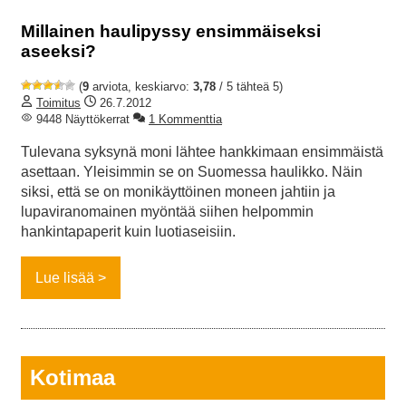
Millainen haulipyssy ensimmäiseksi
aseeksi?
(
9
arviota, keskiarvo:
3,78
/ 5 tähteä 5)
Toimitus
26.7.2012
9448 Näyttökerrat
1 Kommenttia
Tulevana syksynä moni lähtee hankkimaan ensimmäistä
asettaan. Yleisimmin se on Suomessa haulikko. Näin
siksi, että se on monikäyttöinen moneen jahtiin ja
lupaviranomainen myöntää siihen helpommin
hankintapaperit kuin luotiaseisiin.
Lue lisää
Kotimaa