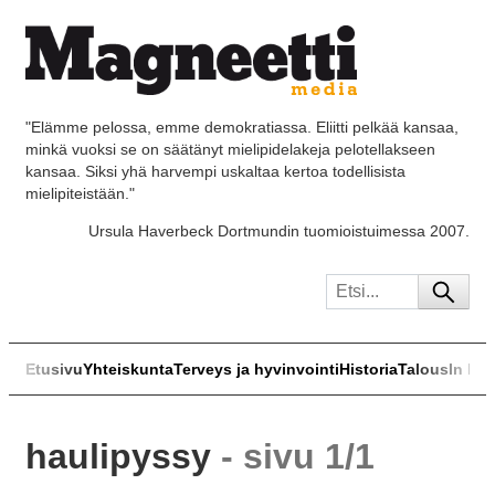
"Elämme pelossa, emme demokratiassa. Eliitti pelkää kansaa,
minkä vuoksi se on säätänyt mielipidelakeja pelotellakseen
kansaa. Siksi yhä harvempi uskaltaa kertoa todellisista
mielipiteistään."
Ursula Haverbeck Dortmundin tuomioistuimessa 2007.
Etusivu
Yhteiskunta
Terveys ja hyvinvointi
Historia
Talous
In Eng
haulipyssy
- sivu 1/1