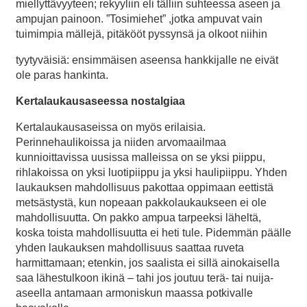
miellyttävyyteen; rekyyliin eli tälliin suhteessa aseen ja
ampujan painoon. ”Tosimiehet” ,jotka ampuvat vain
tuimimpia mällejä, pitäkööt pyssynsä ja olkoot niihin
tyytyväisiä: ensimmäisen aseensa hankkijalle ne eivät
ole paras hankinta.
Kertalaukausaseessa nostalgiaa
Kertalaukausaseissa on myös erilaisia.
Perinnehaulikoissa ja niiden arvomaailmaa
kunnioittavissa uusissa malleissa on se yksi piippu,
rihlakoissa on yksi luotipiippu ja yksi haulipiippu. Yhden
laukauksen mahdollisuus pakottaa oppimaan eettistä
metsästystä, kun nopeaan pakkolaukaukseen ei ole
mahdollisuutta. On pakko ampua tarpeeksi läheltä,
koska toista mahdollisuutta ei heti tule. Pidemmän päälle
yhden laukauksen mahdollisuus saattaa ruveta
harmittamaan; etenkin, jos saalista ei sillä ainokaisella
saa lähestulkoon ikinä – tahi jos joutuu terä- tai nuija-
aseella antamaan armoniskun maassa potkivalle