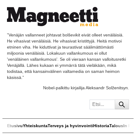
”Venäjän vallanneet johtavat bolševikit eivät olleet venäläisiä.
He vihasivat venäläisiä. He vihasivat kristittyjä. Heitä motivoi
etninen viha. He kiduttivat ja teurastivat säälimättömästi
miljoonia venäläisiä. Lokakuun vallankumous ei ollut
'venäläinen vallankumous'. Se oli vieraan kansan valloitusretki
Venäjällä. Lähes kukaan ei ymmärrä tätä vieläkään, mikä
todistaa, että kansainvälinen valtamedia on saman heimon
käsissä.”
Nobel-palkittu kirjailija Aleksandr Solženitsyn.
Etusivu
Yhteiskunta
Terveys ja hyvinvointi
Historia
Talous
In Eng