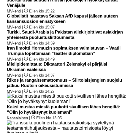
Venäjälle
MV-lehti
|
Eilen klo 15:22
Globalistit haastava Saksan AfD kapusi jälleen uuteen
kansansuosion ennätykseen
MV-lehti
|
Eilen klo 15:07
Turkki, Saudi-Arabia ja Pakistan allekirjoittivat asiakirjan
yhteisestä puolustusliittoumasta
MV-lehti
|
Eilen klo 14:59
Iran ilmoitti Hormuzin sopimuksen valmistuvan – Vaatii
Trumpia lopettamaan ”teatteridiplomatian”
MV-lehti
|
Eilen klo 14:49
Mielipidemittaus: Diktaattori Zelenskyi ei pärjäisi
Ukrainan vaaleissa
MV-lehti
|
Eilen klo 14:37
Rikos ja rangaitsemattomuus – Siirtolaisjengien suojelu
jatkuu Ruotsin oikeusistuimissa
MV-lehti
|
Eilen klo 14:27
Kaksi mustaa miestä puukotti sivullisen lähes hengiltä:
“Olin jo hyväksynyt kuolemani”
Kansalainen
|
Eilen klo 13:05