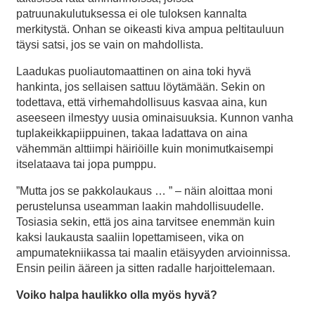
patruunakulutuksessa ei ole tuloksen kannalta
merkitystä. Onhan se oikeasti kiva ampua peltitauluun
täysi satsi, jos se vain on mahdollista.
Laadukas puoliautomaattinen on aina toki hyvä
hankinta, jos sellaisen sattuu löytämään. Sekin on
todettava, että virhemahdollisuus kasvaa aina, kun
aseeseen ilmestyy uusia ominaisuuksia. Kunnon vanha
tuplakeikkapiippuinen, takaa ladattava on aina
vähemmän alttiimpi häiriöille kuin monimutkaisempi
itselataava tai jopa pumppu.
”Mutta jos se pakkolaukaus … ” – näin aloittaa moni
perustelunsa useamman laakin mahdollisuudelle.
Tosiasia sekin, että jos aina tarvitsee enemmän kuin
kaksi laukausta saaliin lopettamiseen, vika on
ampumatekniikassa tai maalin etäisyyden arvioinnissa.
Ensin peilin ääreen ja sitten radalle harjoittelemaan.
Voiko halpa haulikko olla myös hyvä?