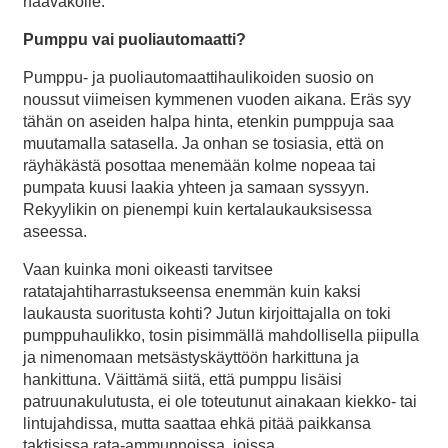
haavakolle.
Pumppu vai puoliautomaatti?
Pumppu- ja puoliautomaattihaulikoiden suosio on
noussut viimeisen kymmenen vuoden aikana. Eräs syy
tähän on aseiden halpa hinta, etenkin pumppuja saa
muutamalla satasella. Ja onhan se tosiasia, että on
räyhäkästä posottaa menemään kolme nopeaa tai
pumpata kuusi laakia yhteen ja samaan syssyyn.
Rekyylikin on pienempi kuin kertalaukauksisessa
aseessa.
Vaan kuinka moni oikeasti tarvitsee
ratatajahtiharrastukseensa enemmän kuin kaksi
laukausta suoritusta kohti? Jutun kirjoittajalla on toki
pumppuhaulikko, tosin pisimmällä mahdollisella piipulla
ja nimenomaan metsästyskäyttöön harkittuna ja
hankittuna. Väittämä siitä, että pumppu lisäisi
patruunakulutusta, ei ole toteutunut ainakaan kiekko- tai
lintujahdissa, mutta saattaa ehkä pitää paikkansa
taktisissa rata-ammunnoissa, joissa