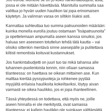
jossa ei ole mitään hävettävää. Mainitulla summalla saa
valittua jo hyvän uuden haulikon tai jopa erinomaisen
käytetyn. Ja valinnan varaa on siltikin liiaksi asti.
Kannattaa suhteuttaa tuo summa patruunoiden määrään:
kuinka monella eurolla joutuu ostamaan ”lisäpatruunoita”
ja opettelemaan ampumalla aseen kanssa sinuiksi, jos
haluaa sen aseeseen totuttelun tehdä tätä kautta – vai
olisiko sittenkin mentävä sinne asesepälle ja pulitettava
kiltisti remontista koituvat kustannukset.
Jos hankintabudjetti on juuri tuo tai mikä tahansa alle
tuhannen-puolentoista tonnin, niin ollaan samassa
tilanteessa: on haettava se oikean mittainen ase. Kun
malttaa kiertää pyssypuoteja ja rohkenee pyytää
myyjältä erilaisia haulikoita kokeiltaviksi, löytyy aivan
varmasti se oikea haulikko, jos ei jopa ihanteellinen.
Tässä yhteydessä on todettava, että myös ne, joille
aseen hinnalla ei ole merkitystä, ovat samassa
tilanteessa: ei kallein haulikko ole suinkaan välttämättä