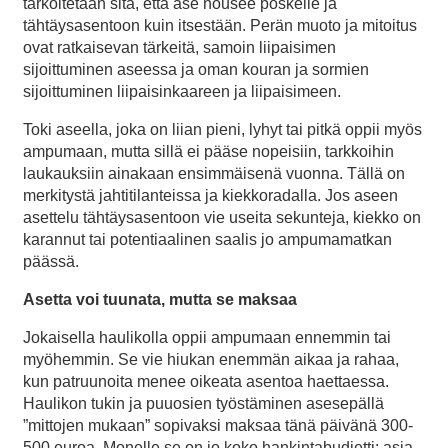
tarkoitetaan sitä, että ase nousee poskelle ja
tähtäysasentoon kuin itsestään. Perän muoto ja mitoitus
ovat ratkaisevan tärkeitä, samoin liipaisimen
sijoittuminen aseessa ja oman kouran ja sormien
sijoittuminen liipaisinkaareen ja liipaisimeen.
Toki aseella, joka on liian pieni, lyhyt tai pitkä oppii myös
ampumaan, mutta sillä ei pääse nopeisiin, tarkkoihin
laukauksiin ainakaan ensimmäisenä vuonna. Tällä on
merkitystä jahtitilanteissa ja kiekkoradalla. Jos aseen
asettelu tähtäysasentoon vie useita sekunteja, kiekko on
karannut tai potentiaalinen saalis jo ampumamatkan
päässä.
Asetta voi tuunata, mutta se maksaa
Jokaisella haulikolla oppii ampumaan ennemmin tai
myöhemmin. Se vie hiukan enemmän aikaa ja rahaa,
kun patruunoita menee oikeata asentoa haettaessa.
Haulikon tukin ja puuosien työstäminen asesepällä
”mittojen mukaan” sopivaksi maksaa tänä päivänä 300-
500 euroa. Monelle se on jo koko hankintabudjetti; asia,