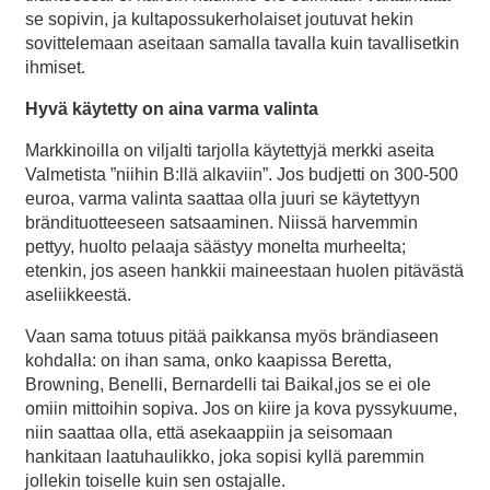
se sopivin, ja kultapossukerholaiset joutuvat hekin
sovittelemaan aseitaan samalla tavalla kuin tavallisetkin
ihmiset.
Hyvä käytetty on aina varma valinta
Markkinoilla on viljalti tarjolla käytettyjä merkki aseita
Valmetista ”niihin B:llä alkaviin”. Jos budjetti on 300-500
euroa, varma valinta saattaa olla juuri se käytettyyn
brändituotteeseen satsaaminen. Niissä harvemmin
pettyy, huolto pelaaja säästyy monelta murheelta;
etenkin, jos aseen hankkii maineestaan huolen pitävästä
aseliikkeestä.
Vaan sama totuus pitää paikkansa myös brändiaseen
kohdalla: on ihan sama, onko kaapissa Beretta,
Browning, Benelli, Bernardelli tai Baikal,jos se ei ole
omiin mittoihin sopiva. Jos on kiire ja kova pyssykuume,
niin saattaa olla, että asekaappiin ja seisomaan
hankitaan laatuhaulikko, joka sopisi kyllä paremmin
jollekin toiselle kuin sen ostajalle.