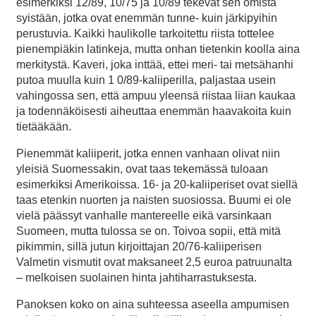
esimerkiksi 12/89, 10/75 ja 10/89 tekevät sen omista
syistään, jotka ovat enemmän tunne- kuin järkipyihin
perustuvia. Kaikki haulikolle tarkoitettu riista tottelee
pienempiäkin latinkeja, mutta onhan tietenkin koolla aina
merkitystä. Kaveri, joka inttää, ettei meri- tai metsähanhi
putoa muulla kuin 1 0/89-kaliiperilla, paljastaa usein
vahingossa sen, että ampuu yleensä riistaa liian kaukaa
ja todennäköisesti aiheuttaa enemmän haavakoita kuin
tietääkään.
Pienemmät kaliiperit, jotka ennen vanhaan olivat niin
yleisiä Suomessakin, ovat taas tekemässä tuloaan
esimerkiksi Amerikoissa. 16- ja 20-kaliiperiset ovat siellä
taas etenkin nuorten ja naisten suosiossa. Buumi ei ole
vielä päässyt vanhalle mantereelle eikä varsinkaan
Suomeen, mutta tulossa se on. Toivoa sopii, että mitä
pikimmin, sillä jutun kirjoittajan 20/76-kaliiperisen
Valmetin vismutit ovat maksaneet 2,5 euroa patruunalta
– melkoisen suolainen hinta jahtiharrastuksesta.
Panoksen koko on aina suhteessa aseella ampumisen