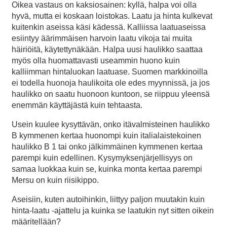
Oikea vastaus on kaksiosainen: kyllä, halpa voi olla
hyvä, mutta ei koskaan loistokas. Laatu ja hinta kulkevat
kuitenkin aseissa käsi kädessä. Kalliissa laatuaseissa
esiintyy äärimmäisen harvoin laatu vikoja tai muita
häiriöitä, käytettynäkään. Halpa uusi haulikko saattaa
myös olla huomattavasti useammin huono kuin
kalliimman hintaluokan laatuase. Suomen markkinoilla
ei todella huonoja haulikoita ole edes myynnissä, ja jos
haulikko on saatu huonoon kuntoon, se riippuu yleensä
enemmän käyttäjästä kuin tehtaasta.
Usein kuulee kysyttävän, onko itävalmisteinen haulikko
B kymmenen kertaa huonompi kuin italialaistekoinen
haulikko B 1 tai onko jälkimmäinen kymmenen kertaa
parempi kuin edellinen. Kysymyksenjärjellisyys on
samaa luokkaa kuin se, kuinka monta kertaa parempi
Mersu on kuin riisikippo.
Aseisiin, kuten autoihinkin, liittyy paljon muutakin kuin
hinta-laatu -ajattelu ja kuinka se laatukin nyt sitten oikein
määritellään?