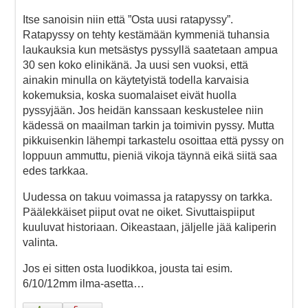
Itse sanoisin niin että ”Osta uusi ratapyssy”.
Ratapyssy on tehty kestämään kymmeniä tuhansia
laukauksia kun metsästys pyssyllä saatetaan ampua
30 sen koko elinikänä. Ja uusi sen vuoksi, että
ainakin minulla on käytetyistä todella karvaisia
kokemuksia, koska suomalaiset eivät huolla
pyssyjään. Jos heidän kanssaan keskustelee niin
kädessä on maailman tarkin ja toimivin pyssy. Mutta
pikkuisenkin lähempi tarkastelu osoittaa että pyssy on
loppuun ammuttu, pieniä vikoja täynnä eikä siitä saa
edes tarkkaa.
Uudessa on takuu voimassa ja ratapyssy on tarkka.
Päälekkäiset piiput ovat ne oiket. Sivuttaispiiput
kuuluvat historiaan. Oikeastaan, jäljelle jää kaliperin
valinta.
Jos ei sitten osta luodikkoa, jousta tai esim.
6/10/12mm ilma-asetta…