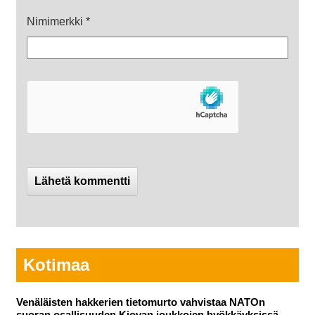
Nimimerkki
*
Kotimaa
Venäläisten hakkerien tietomurto vahvistaa NATOn
suoran osallisuuden Kiovan joukkojen hyökkäyksissä