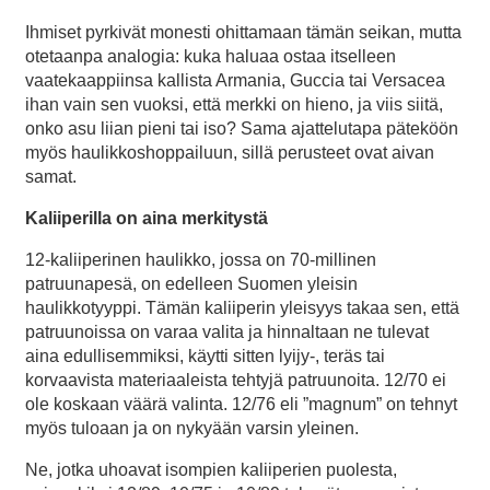
Ihmiset pyrkivät monesti ohittamaan tämän seikan, mutta
otetaanpa analogia: kuka haluaa ostaa itselleen
vaatekaappiinsa kallista Armania, Guccia tai Versacea
ihan vain sen vuoksi, että merkki on hieno, ja viis siitä,
onko asu liian pieni tai iso? Sama ajattelutapa päteköön
myös haulikkoshoppailuun, sillä perusteet ovat aivan
samat.
Kaliiperilla on aina merkitystä
12-kaliiperinen haulikko, jossa on 70-millinen
patruunapesä, on edelleen Suomen yleisin
haulikkotyyppi. Tämän kaliiperin yleisyys takaa sen, että
patruunoissa on varaa valita ja hinnaltaan ne tulevat
aina edullisemmiksi, käytti sitten lyijy-, teräs tai
korvaavista materiaaleista tehtyjä patruunoita. 12/70 ei
ole koskaan väärä valinta. 12/76 eli ”magnum” on tehnyt
myös tuloaan ja on nykyään varsin yleinen.
Ne, jotka uhoavat isompien kaliiperien puolesta,