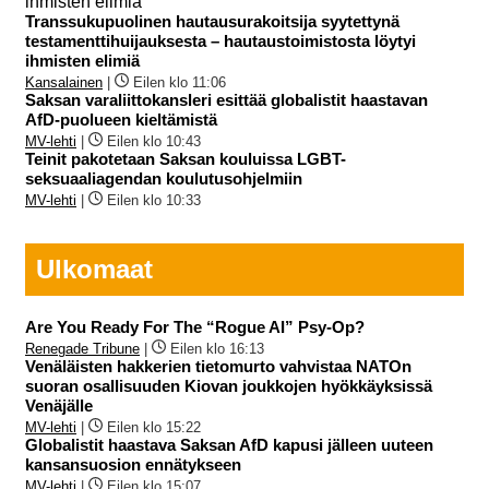
Transsukupuolinen hautausurakoitsija syytettynä
testamenttihuijauksesta – hautaustoimistosta löytyi
ihmisten elimiä
Kansalainen
|
Eilen klo 11:06
Saksan varaliittokansleri esittää globalistit haastavan
AfD-puolueen kieltämistä
MV-lehti
|
Eilen klo 10:43
Teinit pakotetaan Saksan kouluissa LGBT-
seksuaaliagendan koulutusohjelmiin
MV-lehti
|
Eilen klo 10:33
Ulkomaat
Are You Ready For The “Rogue AI” Psy-Op?
Renegade Tribune
|
Eilen klo 16:13
Venäläisten hakkerien tietomurto vahvistaa NATOn
suoran osallisuuden Kiovan joukkojen hyökkäyksissä
Venäjälle
MV-lehti
|
Eilen klo 15:22
Globalistit haastava Saksan AfD kapusi jälleen uuteen
kansansuosion ennätykseen
MV-lehti
|
Eilen klo 15:07