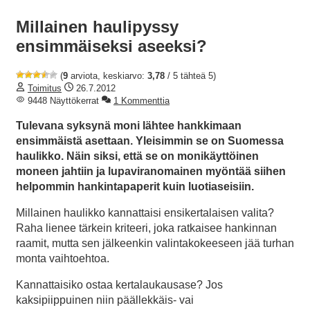
Millainen haulipyssy
ensimmäiseksi aseeksi?
(
9
arviota, keskiarvo:
3,78
/ 5 tähteä 5)
Toimitus
26.7.2012
9448 Näyttökerrat
1 Kommenttia
Tulevana syksynä moni lähtee hankkimaan
ensimmäistä asettaan. Yleisimmin se on Suomessa
haulikko. Näin siksi, että se on monikäyttöinen
moneen jahtiin ja lupaviranomainen myöntää siihen
helpommin hankintapaperit kuin luotiaseisiin.
Millainen haulikko kannattaisi ensikertalaisen valita?
Raha lienee tärkein kriteeri, joka ratkaisee hankinnan
raamit, mutta sen jälkeenkin valintakokeeseen jää turhan
monta vaihtoehtoa.
Kannattaisiko ostaa kertalaukausase? Jos
kaksipiippuinen niin päällekkäis- vai