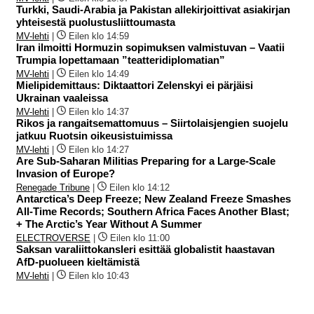
Turkki, Saudi-Arabia ja Pakistan allekirjoittivat asiakirjan
yhteisestä puolustusliittoumasta
MV-lehti
|
Eilen klo 14:59
Iran ilmoitti Hormuzin sopimuksen valmistuvan – Vaatii
Trumpia lopettamaan ”teatteridiplomatian”
MV-lehti
|
Eilen klo 14:49
Mielipidemittaus: Diktaattori Zelenskyi ei pärjäisi
Ukrainan vaaleissa
MV-lehti
|
Eilen klo 14:37
Rikos ja rangaitsemattomuus – Siirtolaisjengien suojelu
jatkuu Ruotsin oikeusistuimissa
MV-lehti
|
Eilen klo 14:27
Are Sub-Saharan Militias Preparing for a Large-Scale
Invasion of Europe?
Renegade Tribune
|
Eilen klo 14:12
Antarctica’s Deep Freeze; New Zealand Freeze Smashes
All-Time Records; Southern Africa Faces Another Blast;
+ The Arctic’s Year Without A Summer
ELECTROVERSE
|
Eilen klo 11:00
Saksan varaliittokansleri esittää globalistit haastavan
AfD-puolueen kieltämistä
MV-lehti
|
Eilen klo 10:43