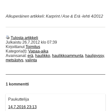
Alkuperäinen artikkeli: Karprint / Ase & Erä -lehti 4/2012
Tulosta artikkeli
Julkaistu
26.7.2012 klo 07:39
Kirjoittanut
Toimitus
Kategoria(t):
Vapaa-aika
Avainsanat:
erä
,
haulikko
,
haulikkoammunta
,
haulipyssy
,
metsästys
,
valinta
1 kommentti
Paukuttelija
14.7.2016 23:13