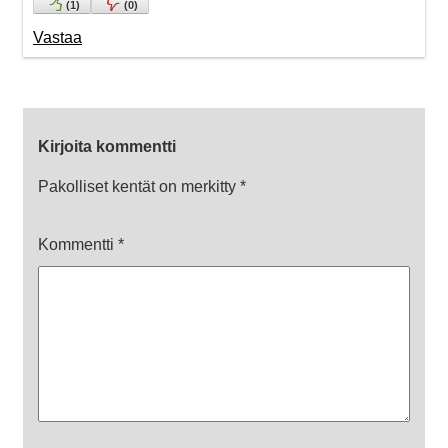
(
1
)
(
0
)
Vastaa
Kirjoita kommentti
Pakolliset kentät on merkitty
*
Kommentti
*