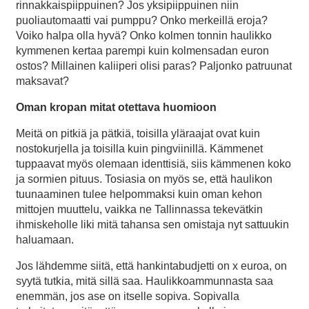
rinnakkaispiippuinen? Jos yksipiippuinen niin
puoliautomaatti vai pumppu? Onko merkeillä eroja?
Voiko halpa olla hyvä? Onko kolmen tonnin haulikko
kymmenen kertaa parempi kuin kolmensadan euron
ostos? Millainen kaliiperi olisi paras? Paljonko patruunat
maksavat?
Oman kropan mitat otettava huomioon
Meitä on pitkiä ja pätkiä, toisilla yläraajat ovat kuin
nostokurjella ja toisilla kuin pingviinillä. Kämmenet
tuppaavat myös olemaan identtisiä, siis kämmenen koko
ja sormien pituus. Tosiasia on myös se, että haulikon
tuunaaminen tulee helpommaksi kuin oman kehon
mittojen muuttelu, vaikka ne Tallinnassa tekevätkin
ihmiskeholle liki mitä tahansa sen omistaja nyt sattuukin
haluamaan.
Jos lähdemme siitä, että hankintabudjetti on x euroa, on
syytä tutkia, mitä sillä saa. Haulikkoammunnasta saa
enemmän, jos ase on itselle sopiva. Sopivalla