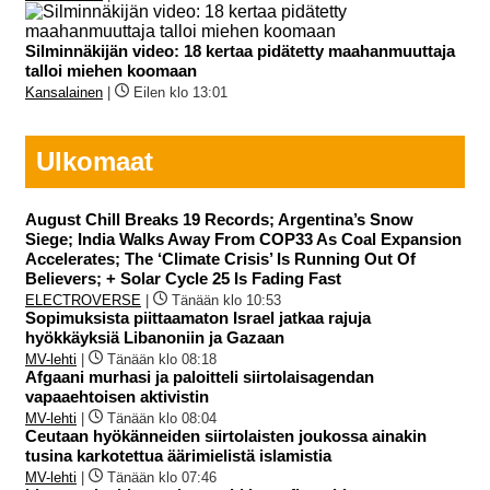
Silminnäkijän video: 18 kertaa pidätetty maahanmuuttaja
talloi miehen koomaan
Kansalainen
|
Eilen klo 13:01
Ulkomaat
August Chill Breaks 19 Records; Argentina’s Snow
Siege; India Walks Away From COP33 As Coal Expansion
Accelerates; The ‘Climate Crisis’ Is Running Out Of
Believers; + Solar Cycle 25 Is Fading Fast
ELECTROVERSE
|
Tänään klo 10:53
Sopimuksista piittaamaton Israel jatkaa rajuja
hyökkäyksiä Libanoniin ja Gazaan
MV-lehti
|
Tänään klo 08:18
Afgaani murhasi ja paloitteli siirtolaisagendan
vapaaehtoisen aktivistin
MV-lehti
|
Tänään klo 08:04
Ceutaan hyökänneiden siirtolaisten joukossa ainakin
tusina karkotettua äärimielistä islamistia
MV-lehti
|
Tänään klo 07:46