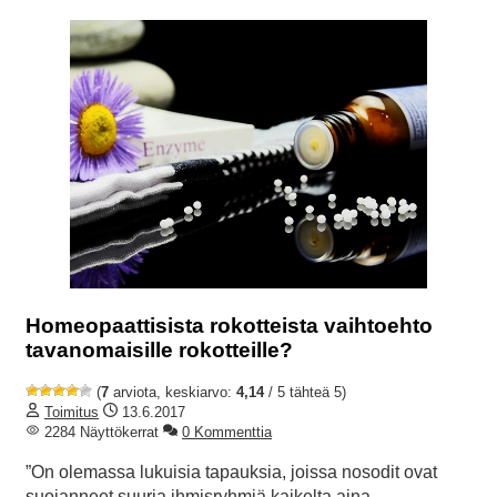
Homeopaattisista rokotteista vaihtoehto
tavanomaisille rokotteille?
(
7
arviota, keskiarvo:
4,14
/ 5 tähteä 5)
Toimitus
13.6.2017
2284 Näyttökerrat
0 Kommenttia
”On olemassa lukuisia tapauksia, joissa nosodit ovat
suojanneet suuria ihmisryhmiä kaikelta aina