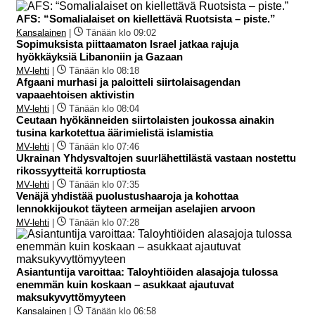
AFS: “Somalialaiset on kiellettävä Ruotsista – piste.”
Kansalainen
|
Tänään klo 09:02
Sopimuksista piittaamaton Israel jatkaa rajuja
hyökkäyksiä Libanoniin ja Gazaan
MV-lehti
|
Tänään klo 08:18
Afgaani murhasi ja paloitteli siirtolaisagendan
vapaaehtoisen aktivistin
MV-lehti
|
Tänään klo 08:04
Ceutaan hyökänneiden siirtolaisten joukossa ainakin
tusina karkotettua äärimielistä islamistia
MV-lehti
|
Tänään klo 07:46
Ukrainan Yhdysvaltojen suurlähettilästä vastaan nostettu
rikossyytteitä korruptiosta
MV-lehti
|
Tänään klo 07:35
Venäjä yhdistää puolustushaaroja ja kohottaa
lennokkijoukot täyteen armeijan aselajien arvoon
MV-lehti
|
Tänään klo 07:28
Asiantuntija varoittaa: Taloyhtiöiden alasajoja tulossa
enemmän kuin koskaan – asukkaat ajautuvat
maksukyvyttömyyteen
Kansalainen
|
Tänään klo 06:58