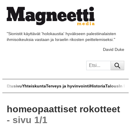
"Sionistit käyttävät 'holokaustia' hyväkseen palestiinalaisten
ihmisoikeuksia vastaan ja Israelin rikosten peittelemiseksi."
David Duke
Etusivu
Yhteiskunta
Terveys ja hyvinvointi
Historia
Talous
In Eng
homeopaattiset rokotteet
- sivu 1/1