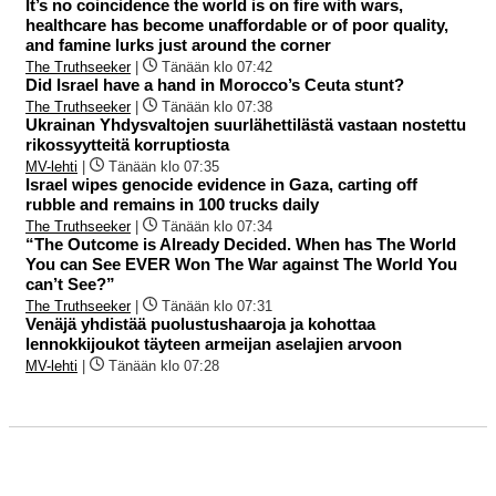
It’s no coincidence the world is on fire with wars,
healthcare has become unaffordable or of poor quality,
and famine lurks just around the corner
The Truthseeker
|
Tänään klo 07:42
Did Israel have a hand in Morocco’s Ceuta stunt?
The Truthseeker
|
Tänään klo 07:38
Ukrainan Yhdysvaltojen suurlähettilästä vastaan nostettu
rikossyytteitä korruptiosta
MV-lehti
|
Tänään klo 07:35
Israel wipes genocide evidence in Gaza, carting off
rubble and remains in 100 trucks daily
The Truthseeker
|
Tänään klo 07:34
“The Outcome is Already Decided. When has The World
You can See EVER Won The War against The World You
can’t See?”
The Truthseeker
|
Tänään klo 07:31
Venäjä yhdistää puolustushaaroja ja kohottaa
lennokkijoukot täyteen armeijan aselajien arvoon
MV-lehti
|
Tänään klo 07:28