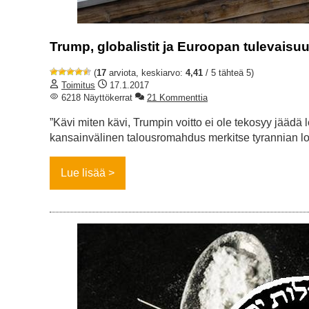
Trump, globalistit ja Euroopan tulevaisu
(
17
arviota, keskiarvo:
4,41
/ 5 tähteä 5)
Toimitus
17.1.2017
6218 Näyttökerrat
21 Kommenttia
”Kävi miten kävi, Trumpin voitto ei ole tekosyy jääd
kansainvälinen talousromahdus merkitse tyrannian l
Lue lisää