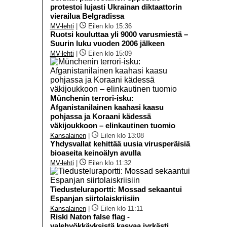
protestoi lujasti Ukrainan diktaattorin
vierailua Belgradissa
MV-lehti
|
Eilen klo 15:36
Ruotsi kouluttaa yli 9000 varusmiestä –
Suurin luku vuoden 2006 jälkeen
MV-lehti
|
Eilen klo 15:09
Münchenin terrori-isku:
Afganistanilainen kaahasi kaasu
pohjassa ja Koraani kädessä
väkijoukkoon – elinkautinen tuomio
Kansalainen
|
Eilen klo 13:08
Yhdysvallat kehittää uusia virusperäisiä
bioaseita keinoälyn avulla
MV-lehti
|
Eilen klo 11:32
Tiedusteluraportti: Mossad sekaantui
Espanjan siirtolaiskriisiin
Kansalainen
|
Eilen klo 11:11
Riski Naton false flag -
valehyökkäyksistä kasvaa jyrkästi