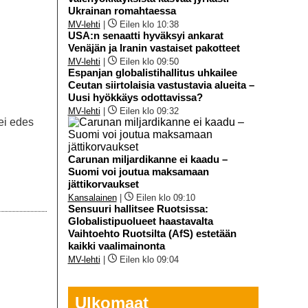
Ukrainan romahtaessa
MV-lehti
|
Eilen klo 10:38
USA:n senaatti hyväksyi ankarat
Venäjän ja Iranin vastaiset pakotteet
MV-lehti
|
Eilen klo 09:50
Espanjan globalistihallitus uhkailee
Ceutan siirtolaisia vastustavia alueita –
Uusi hyökkäys odottavissa?
MV-lehti
|
Eilen klo 09:32
ei edes
Carunan miljardikanne ei kaadu –
Suomi voi joutua maksamaan
jättikorvaukset
Kansalainen
|
Eilen klo 09:10
Sensuuri hallitsee Ruotsissa:
Globalistipuolueet haastavalta
Vaihtoehto Ruotsilta (AfS) estetään
kaikki vaalimainonta
MV-lehti
|
Eilen klo 09:04
Ulkomaat