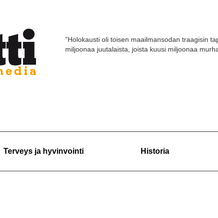
”Holokausti oli toisen maailmansodan traagisin tap
miljoonaa juutalaista, joista kuusi miljoonaa murhat
Terveys ja hyvinvointi
Historia