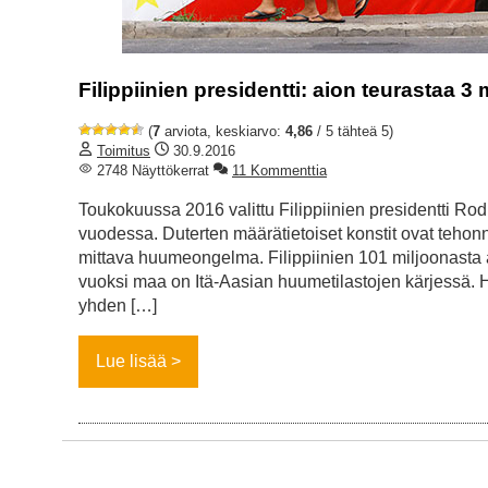
Filippiinien presidentti: aion teurastaa 
(
7
arviota, keskiarvo:
4,86
/ 5 tähteä 5)
Toimitus
30.9.2016
2748 Näyttökerrat
11 Kommenttia
Toukokuussa 2016 valittu Filippiinien presidentti R
vuodessa. Duterten määrätietoiset konstit ovat tehonn
mittava huumeongelma. Filippiinien 101 miljoonasta 
vuoksi maa on Itä-Aasian huumetilastojen kärjessä. H
yhden […]
Lue lisää