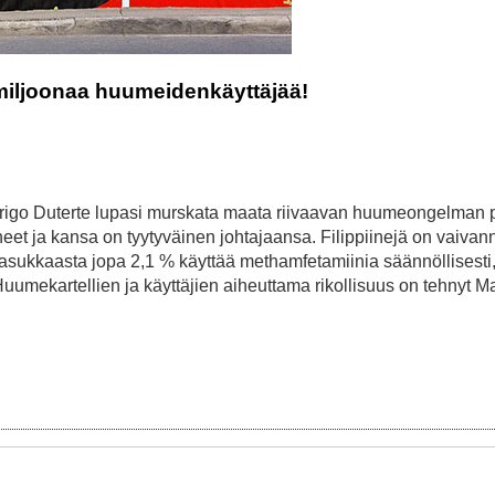
3 miljoonaa huumeidenkäyttäjää!
odrigo Duterte lupasi murskata maata riivaavan huumeongelman
eet ja kansa on tyytyväinen johtajaansa. Filippiinejä on vaivan
asukkaasta jopa 2,1 % käyttää methamfetamiinia säännöllisesti
uumekartellien ja käyttäjien aiheuttama rikollisuus on tehnyt M