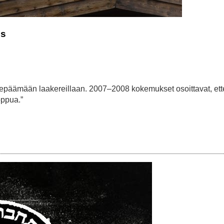
us
ä lepäämään laakereillaan. 2007–2008 kokemukset osoittavat, ett
oppua.”