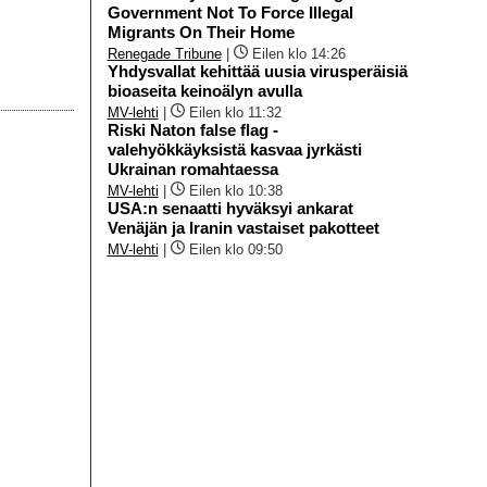
Government Not To Force Illegal
Migrants On Their Home
Renegade Tribune
|
Eilen klo 14:26
Yhdysvallat kehittää uusia virusperäisiä
bioaseita keinoälyn avulla
MV-lehti
|
Eilen klo 11:32
Riski Naton false flag -
valehyökkäyksistä kasvaa jyrkästi
Ukrainan romahtaessa
MV-lehti
|
Eilen klo 10:38
USA:n senaatti hyväksyi ankarat
Venäjän ja Iranin vastaiset pakotteet
MV-lehti
|
Eilen klo 09:50