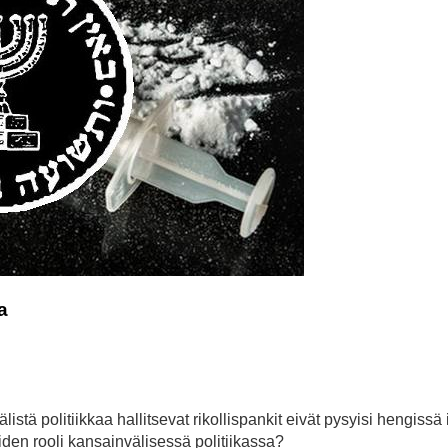
a
älistä politiikkaa hallitsevat rikollispankit eivät pysyisi hengissä
en rooli kansainvälisessä politiikassa?