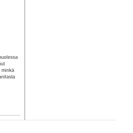
 puolessa
nut
, minkä
anilasta