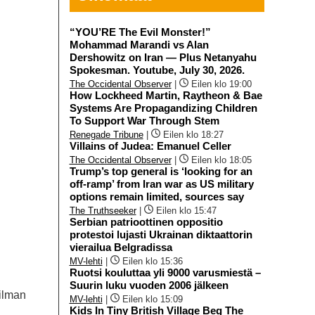
“YOU’RE The Evil Monster!”
Mohammad Marandi vs Alan
Dershowitz on Iran — Plus Netanyahu
Spokesman. Youtube, July 30, 2026.
The Occidental Observer
|
Eilen klo 19:00
How Lockheed Martin, Raytheon & Bae
Systems Are Propagandizing Children
To Support War Through Stem
Renegade Tribune
|
Eilen klo 18:27
Villains of Judea: Emanuel Celler
The Occidental Observer
|
Eilen klo 18:05
Trump’s top general is ‘looking for an
off-ramp’ from Iran war as US military
options remain limited, sources say
The Truthseeker
|
Eilen klo 15:47
Serbian patrioottinen oppositio
protestoi lujasti Ukrainan diktaattorin
vierailua Belgradissa
MV-lehti
|
Eilen klo 15:36
Ruotsi kouluttaa yli 9000 varusmiestä –
Suurin luku vuoden 2006 jälkeen
 ilman
MV-lehti
|
Eilen klo 15:09
Kids In Tiny British Village Beg The