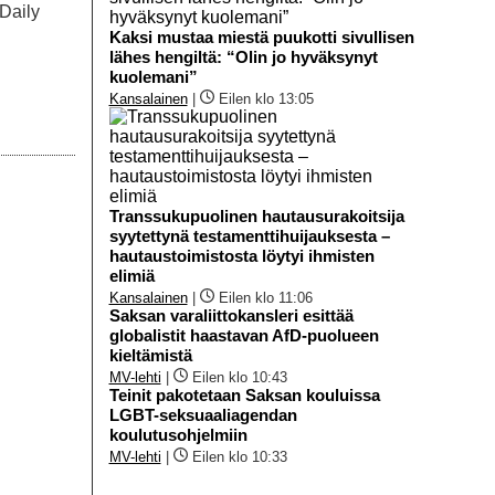
 Daily
Kaksi mustaa miestä puukotti sivullisen
lähes hengiltä: “Olin jo hyväksynyt
kuolemani”
Kansalainen
|
Eilen klo 13:05
Transsukupuolinen hautausurakoitsija
syytettynä testamenttihuijauksesta –
hautaustoimistosta löytyi ihmisten
elimiä
Kansalainen
|
Eilen klo 11:06
Saksan varaliittokansleri esittää
globalistit haastavan AfD-puolueen
kieltämistä
MV-lehti
|
Eilen klo 10:43
Teinit pakotetaan Saksan kouluissa
LGBT-seksuaaliagendan
koulutusohjelmiin
MV-lehti
|
Eilen klo 10:33