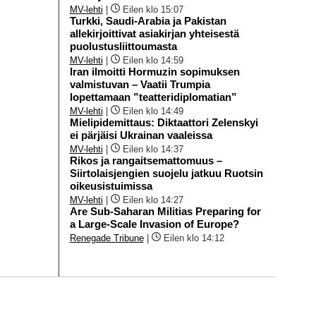
MV-lehti
|
Eilen klo 15:07
Turkki, Saudi-Arabia ja Pakistan
allekirjoittivat asiakirjan yhteisestä
puolustusliittoumasta
MV-lehti
|
Eilen klo 14:59
Iran ilmoitti Hormuzin sopimuksen
valmistuvan – Vaatii Trumpia
lopettamaan ”teatteridiplomatian”
MV-lehti
|
Eilen klo 14:49
Mielipidemittaus: Diktaattori Zelenskyi
ei pärjäisi Ukrainan vaaleissa
MV-lehti
|
Eilen klo 14:37
Rikos ja rangaitsemattomuus –
Siirtolaisjengien suojelu jatkuu Ruotsin
oikeusistuimissa
MV-lehti
|
Eilen klo 14:27
Are Sub-Saharan Militias Preparing for
a Large-Scale Invasion of Europe?
Renegade Tribune
|
Eilen klo 14:12