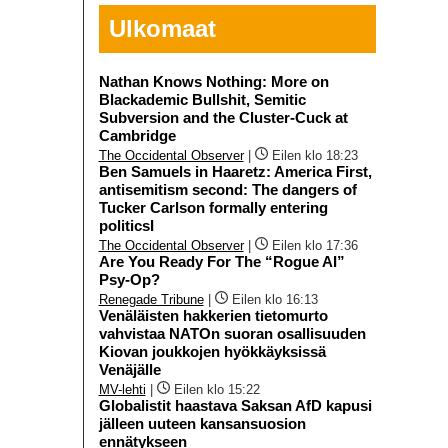
Ulkomaat
Nathan Knows Nothing: More on
Blackademic Bullshit, Semitic
Subversion and the Cluster-Cuck at
Cambridge
The Occidental Observer
|
Eilen klo 18:23
Ben Samuels in Haaretz: America First,
antisemitism second: The dangers of
Tucker Carlson formally entering
politicsI
The Occidental Observer
|
Eilen klo 17:36
Are You Ready For The “Rogue AI”
Psy-Op?
Renegade Tribune
|
Eilen klo 16:13
Venäläisten hakkerien tietomurto
vahvistaa NATOn suoran osallisuuden
Kiovan joukkojen hyökkäyksissä
Venäjälle
MV-lehti
|
Eilen klo 15:22
Globalistit haastava Saksan AfD kapusi
jälleen uuteen kansansuosion
ennätykseen