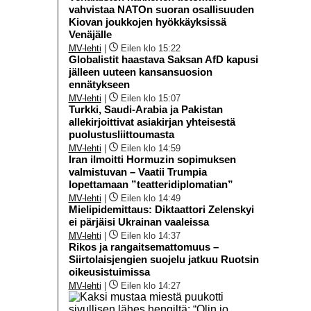
vahvistaa NATOn suoran osallisuuden
Kiovan joukkojen hyökkäyksissä
Venäjälle
MV-lehti
|
Eilen klo 15:22
Globalistit haastava Saksan AfD kapusi
jälleen uuteen kansansuosion
ennätykseen
MV-lehti
|
Eilen klo 15:07
Turkki, Saudi-Arabia ja Pakistan
allekirjoittivat asiakirjan yhteisestä
puolustusliittoumasta
MV-lehti
|
Eilen klo 14:59
Iran ilmoitti Hormuzin sopimuksen
valmistuvan – Vaatii Trumpia
lopettamaan ”teatteridiplomatian”
MV-lehti
|
Eilen klo 14:49
Mielipidemittaus: Diktaattori Zelenskyi
ei pärjäisi Ukrainan vaaleissa
MV-lehti
|
Eilen klo 14:37
Rikos ja rangaitsemattomuus –
Siirtolaisjengien suojelu jatkuu Ruotsin
oikeusistuimissa
MV-lehti
|
Eilen klo 14:27