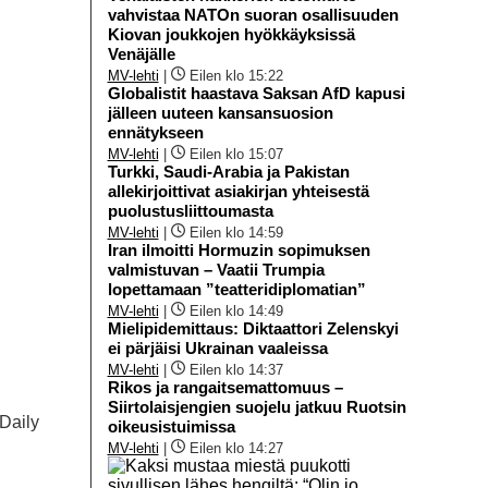
vahvistaa NATOn suoran osallisuuden
Kiovan joukkojen hyökkäyksissä
Venäjälle
MV-lehti
|
Eilen klo 15:22
Globalistit haastava Saksan AfD kapusi
jälleen uuteen kansansuosion
ennätykseen
MV-lehti
|
Eilen klo 15:07
Turkki, Saudi-Arabia ja Pakistan
allekirjoittivat asiakirjan yhteisestä
puolustusliittoumasta
MV-lehti
|
Eilen klo 14:59
Iran ilmoitti Hormuzin sopimuksen
valmistuvan – Vaatii Trumpia
lopettamaan ”teatteridiplomatian”
MV-lehti
|
Eilen klo 14:49
Mielipidemittaus: Diktaattori Zelenskyi
ei pärjäisi Ukrainan vaaleissa
MV-lehti
|
Eilen klo 14:37
Rikos ja rangaitsemattomuus –
Siirtolaisjengien suojelu jatkuu Ruotsin
 Daily
oikeusistuimissa
MV-lehti
|
Eilen klo 14:27
i