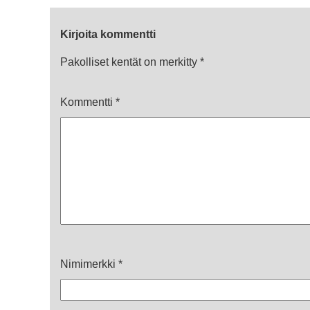
Kirjoita kommentti
Pakolliset kentät on merkitty
*
Kommentti
*
Nimimerkki
*