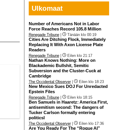
Ulkomaat
Number of Americans Not in Labor
Force Reaches Record 105.8 Million
Renegade Tribune
|
Tänään klo 00:19
Cities Are Ditching Flock, Immediately
Replacing It With Axon License Plate
Readers
Renegade Tribune
|
Eilen klo 21:17
Nathan Knows Nothing: More on
Blackademic Bullshit, Semitic
Subversion and the Cluster-Cuck at
Cambridge
The Occidental Observer
|
Eilen klo 18:23
New Mexico Sues DOJ For Unredacted
Epstein Files
Renegade Tribune
|
Eilen klo 18:15
Ben Samuels in Haaretz: America First,
antisemitism second: The dangers of
Tucker Carlson formally entering
politicsI
The Occidental Observer
|
Eilen klo 17:36
Are You Ready For The “Rogue AI”