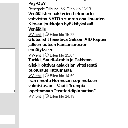
Psy-Op?
Renegade Tribune
|
Eilen klo 16:13
Venäläisten hakkerien tietomurto
vahvistaa NATOn suoran osallisuuden
Kiovan joukkojen hyökkäyksissä
Venäjälle
MV-lehti
|
Eilen klo 15:22
Globalistit haastava Saksan AfD kapusi
jälleen uuteen kansansuosion
ennätykseen
MV-lehti
|
Eilen klo 15:07
Turkki, Saudi-Arabia ja Pakistan
allekirjoittivat asiakirjan yhteisestä
puolustusliittoumasta
MV-lehti
|
Eilen klo 14:59
Iran ilmoitti Hormuzin sopimuksen
valmistuvan – Vaatii Trumpia
lopettamaan ”teatteridiplomatian”
MV-lehti
|
Eilen klo 14:49