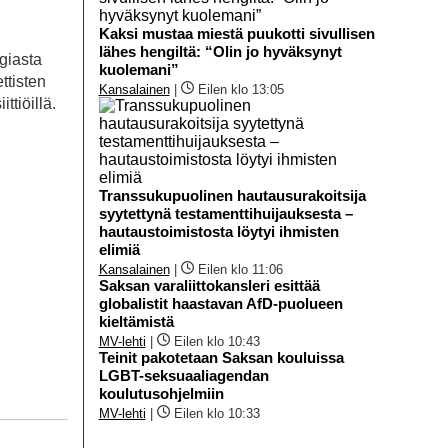
Kaksi mustaa miestä puukotti sivullisen
lähes hengiltä: “Olin jo hyväksynyt
giasta
kuolemani”
ttisten
Kansalainen
|
Eilen klo 13:05
tiöillä.
Transsukupuolinen hautausurakoitsija
syytettynä testamenttihuijauksesta –
hautaustoimistosta löytyi ihmisten
elimiä
Kansalainen
|
Eilen klo 11:06
Saksan varaliittokansleri esittää
globalistit haastavan AfD-puolueen
kieltämistä
MV-lehti
|
Eilen klo 10:43
Teinit pakotetaan Saksan kouluissa
LGBT-seksuaaliagendan
koulutusohjelmiin
MV-lehti
|
Eilen klo 10:33