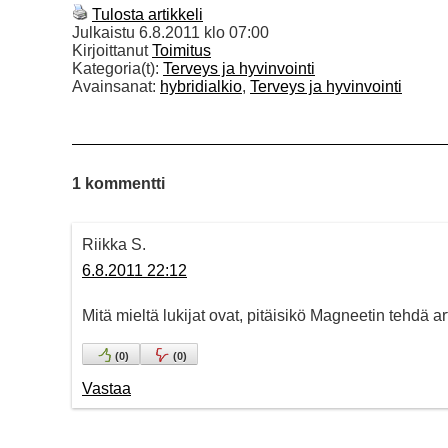
Tulosta artikkeli
Julkaistu
6.8.2011 klo 07:00
Kirjoittanut
Toimitus
Kategoria(t):
Terveys ja hyvinvointi
Avainsanat:
hybridialkio
,
Terveys ja hyvinvointi
1 kommentti
Riikka S.
6.8.2011 22:12
Mitä mieltä lukijat ovat, pitäisikö Magneetin tehdä a
(
0
)
(
0
)
Vastaa