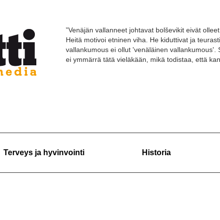
”Venäjän vallanneet johtavat bolševikit eivät olleet 
Heitä motivoi etninen viha. He kiduttivat ja teuras
vallankumous ei ollut 'venäläinen vallankumous'. 
ei ymmärrä tätä vieläkään, mikä todistaa, että k
Terveys ja hyvinvointi
Historia