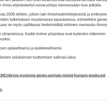
n ihmis-eläinkokeilut voivat johtaa mennessään liian pitkälle.
sta 2008 lähtien, jolloin laki ihmishedelmöityksestä ja embryolo
lkioiden tutkimuksen muutamassa tapauksessa, esimerkiksi genee
kaan on myös sallittavaa hedelmöittää eläimen munasolu ihmissiit
 yliopistoissa. Kaikki kolme yliopistoa ovat kuitenkin sittemmin
vuoksi.
sen epäeettisenä ja epätieteellisenä.
aisen solukannan tuottamisen sallivaa lakia.
17818/Embryos-involving-genes-animals-mixed-humans-produced-
tm