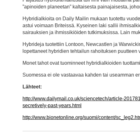
”apinoiden planeetan” kaltaisesta painajaisesta, joho
Hybridialkioita on Daily Mailin mukaan tuotettu vuode
astui voimaan Briteissä. Kyseinen laki sallii ihmisa
sairauksien ja ihmissikiöiden tutkimuksissa. Lain mu
Hybrideja tuotettiin Lontoon, Newcastlen ja Warwickin
lopettaneet hybridien tehtailun rahoituksen puutteen 
Monet tahot ovat tuominneet hybridialkioiden tuottami
Suomessa ei ole vastaavaa kahden tai useamman eril
Lähteet:
http://www.dailymail.co.uk/sciencetech/article-20
secretively-past-years.html
http://www.bionetonline.org/suomi/content/sc_leg2.h