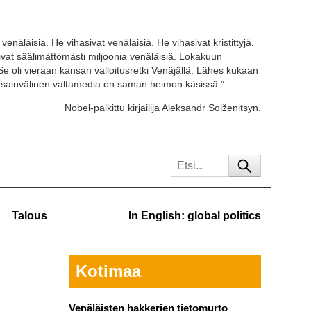
venäläisiä. He vihasivat venäläisiä. He vihasivat kristittyjä.
tivat säälimättömästi miljoonia venäläisiä. Lokakuun
Se oli vieraan kansan valloitusretki Venäjällä. Lähes kukaan
ansainvälinen valtamedia on saman heimon käsissä.”
Nobel-palkittu kirjailija Aleksandr Solženitsyn.
Talous
In English: global politics
Kotimaa
Venäläisten hakkerien tietomurto