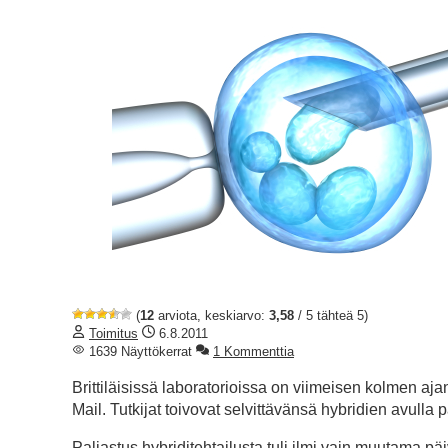
(
12
arviota, keskiarvo:
3,58
/ 5 tähteä 5)
Toimitus
6.8.2011
1639 Näyttökerrat
1 Kommenttia
Brittiläisissä laboratorioissa on viimeisen kolmen ajan
Mail. Tutkijat toivovat selvittävänsä hybridien avulla 
Paljastus hybriditehtailusta tuli ilmi vain muutama pä