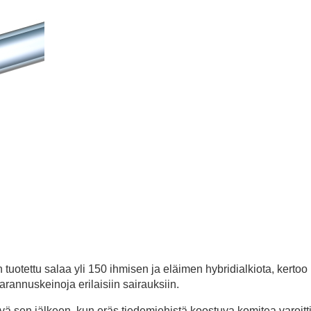
 tuotettu salaa yli 150 ihmisen ja eläimen hybridialkiota, kertoo
parannuskeinoja erilaisiin sairauksiin.
ivä sen jälkeen, kun eräs tiedemiehistä koostuva komitea varoitt