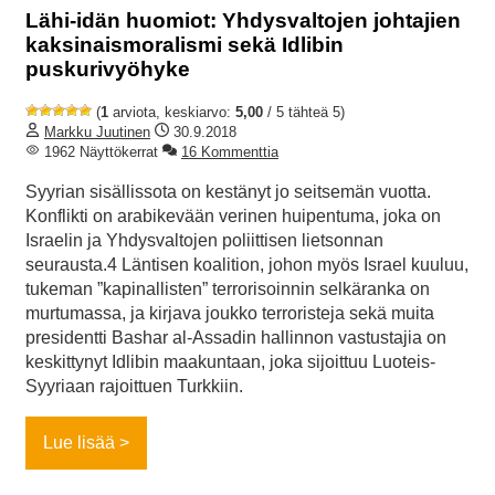
Lähi-idän huomiot: Yhdysvaltojen johtajien
kaksinaismoralismi sekä Idlibin
puskurivyöhyke
(
1
arviota, keskiarvo:
5,00
/ 5 tähteä 5)
Markku Juutinen
30.9.2018
1962 Näyttökerrat
16 Kommenttia
Syyrian sisällissota on kestänyt jo seitsemän vuotta.
Konflikti on arabikevään verinen huipentuma, joka on
Israelin ja Yhdysvaltojen poliittisen lietsonnan
seurausta.4 Läntisen koalition, johon myös Israel kuuluu,
tukeman ”kapinallisten” terrorisoinnin selkäranka on
murtumassa, ja kirjava joukko terroristeja sekä muita
presidentti Bashar al-Assadin hallinnon vastustajia on
keskittynyt Idlibin maakuntaan, joka sijoittuu Luoteis-
Syyriaan rajoittuen Turkkiin.
Lue lisää