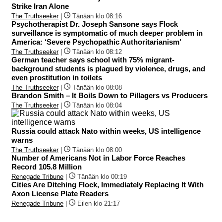
Strike Iran Alone
The Truthseeker
|
Tänään klo 08:16
Psychotherapist Dr. Joseph Sansone says Flock
surveillance is symptomatic of much deeper problem in
America: ‘Severe Psychopathic Authoritarianism’
The Truthseeker
|
Tänään klo 08:12
German teacher says school with 75% migrant-
background students is plagued by violence, drugs, and
even prostitution in toilets
The Truthseeker
|
Tänään klo 08:08
Brandon Smith – It Boils Down to Pillagers vs Producers
The Truthseeker
|
Tänään klo 08:04
Russia could attack Nato within weeks, US intelligence
warns
The Truthseeker
|
Tänään klo 08:00
Number of Americans Not in Labor Force Reaches
Record 105.8 Million
Renegade Tribune
|
Tänään klo 00:19
Cities Are Ditching Flock, Immediately Replacing It With
Axon License Plate Readers
Renegade Tribune
|
Eilen klo 21:17