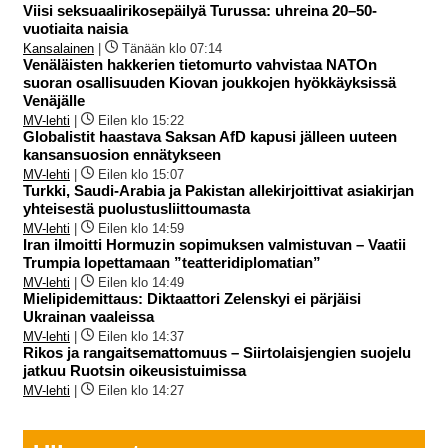
Viisi seksuaalirikosepäilyä Turussa: uhreina 20–50-
vuotiaita naisia
Kansalainen
|
Tänään klo 07:14
Venäläisten hakkerien tietomurto vahvistaa NATOn
suoran osallisuuden Kiovan joukkojen hyökkäyksissä
Venäjälle
MV-lehti
|
Eilen klo 15:22
Globalistit haastava Saksan AfD kapusi jälleen uuteen
kansansuosion ennätykseen
MV-lehti
|
Eilen klo 15:07
Turkki, Saudi-Arabia ja Pakistan allekirjoittivat asiakirjan
yhteisestä puolustusliittoumasta
MV-lehti
|
Eilen klo 14:59
Iran ilmoitti Hormuzin sopimuksen valmistuvan – Vaatii
Trumpia lopettamaan ”teatteridiplomatian”
MV-lehti
|
Eilen klo 14:49
Mielipidemittaus: Diktaattori Zelenskyi ei pärjäisi
Ukrainan vaaleissa
MV-lehti
|
Eilen klo 14:37
Rikos ja rangaitsemattomuus – Siirtolaisjengien suojelu
jatkuu Ruotsin oikeusistuimissa
MV-lehti
|
Eilen klo 14:27