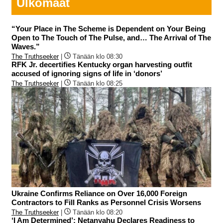
Ulkomaat
“Your Place in The Scheme is Dependent on Your Being
Open to The Touch of The Pulse, and… The Arrival of The
Waves.”
The Truthseeker
|
Tänään klo 08:30
RFK Jr. decertifies Kentucky organ harvesting outfit
accused of ignoring signs of life in ‘donors’
The Truthseeker
|
Tänään klo 08:25
Ukraine Confirms Reliance on Over 16,000 Foreign
Contractors to Fill Ranks as Personnel Crisis Worsens
The Truthseeker
|
Tänään klo 08:20
‘I Am Determined’: Netanyahu Declares Readiness to