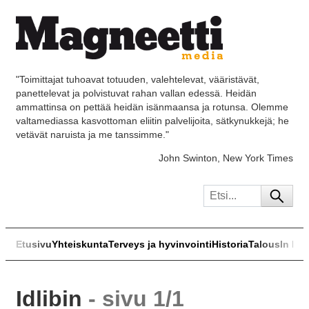
"Toimittajat tuhoavat totuuden, valehtelevat, vääristävät,
panettelevat ja polvistuvat rahan vallan edessä. Heidän
ammattinsa on pettää heidän isänmaansa ja rotunsa. Olemme
valtamediassa kasvottoman eliitin palvelijoita, sätkynukkejä; he
vetävät naruista ja me tanssimme."
John Swinton, New York Times
Etusivu
Yhteiskunta
Terveys ja hyvinvointi
Historia
Talous
In Eng
Idlibin
- sivu 1/1