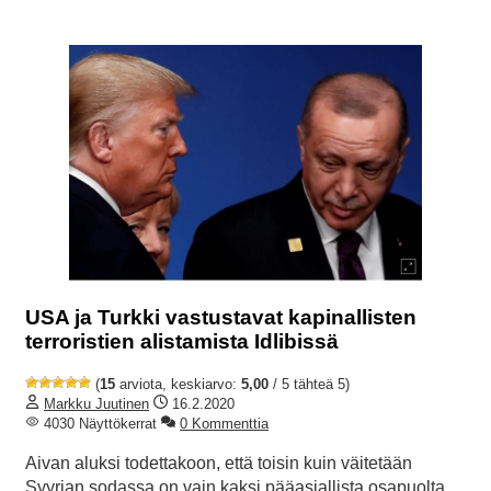
USA ja Turkki vastustavat kapinallisten
terroristien alistamista Idlibissä
(
15
arviota, keskiarvo:
5,00
/ 5 tähteä 5)
Markku Juutinen
16.2.2020
4030 Näyttökerrat
0 Kommenttia
Aivan aluksi todettakoon, että toisin kuin väitetään
Syyrian sodassa on vain kaksi pääasiallista osapuolta.