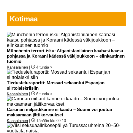
Kotimaa
Münchenin terrori-isku: Afganistanilainen kaahasi kaasu
pohjassa ja Koraani kädessä väkijoukkoon – elinkautinen
tuomio
Kansalainen
|
4 tuntia >
Tiedusteluraportti: Mossad sekaantui Espanjan
siirtolaiskriisiin
Kansalainen
|
6 tuntia >
Carunan miljardikanne ei kaadu – Suomi voi joutua
maksamaan jättikorvaukset
Kansalainen
|
Tänään klo 09:10