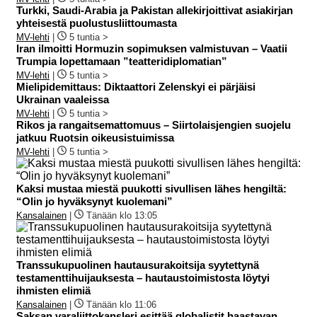
Turkki, Saudi-Arabia ja Pakistan allekirjoittivat asiakirjan
yhteisestä puolustusliittoumasta
MV-lehti
|
5 tuntia >
Iran ilmoitti Hormuzin sopimuksen valmistuvan – Vaatii
Trumpia lopettamaan ”teatteridiplomatian”
MV-lehti
|
5 tuntia >
Mielipidemittaus: Diktaattori Zelenskyi ei pärjäisi
Ukrainan vaaleissa
MV-lehti
|
5 tuntia >
Rikos ja rangaitsemattomuus – Siirtolaisjengien suojelu
jatkuu Ruotsin oikeusistuimissa
MV-lehti
|
5 tuntia >
Kaksi mustaa miestä puukotti sivullisen lähes hengiltä:
“Olin jo hyväksynyt kuolemani”
Kansalainen
|
Tänään klo 13:05
Transsukupuolinen hautausurakoitsija syytettynä
testamenttihuijauksesta – hautaustoimistosta löytyi
ihmisten elimiä
Kansalainen
|
Tänään klo 11:06
Saksan varaliittokansleri esittää globalistit haastavan