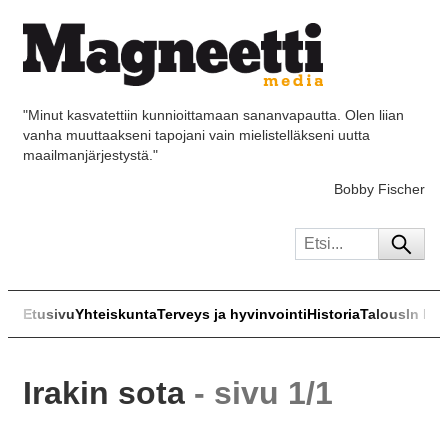
"Minut kasvatettiin kunnioittamaan sananvapautta. Olen liian
vanha muuttaakseni tapojani vain mielistelläkseni uutta
maailmanjärjestystä."
Bobby Fischer
Etusivu
Yhteiskunta
Terveys ja hyvinvointi
Historia
Talous
In Eng
Irakin sota
- sivu 1/1