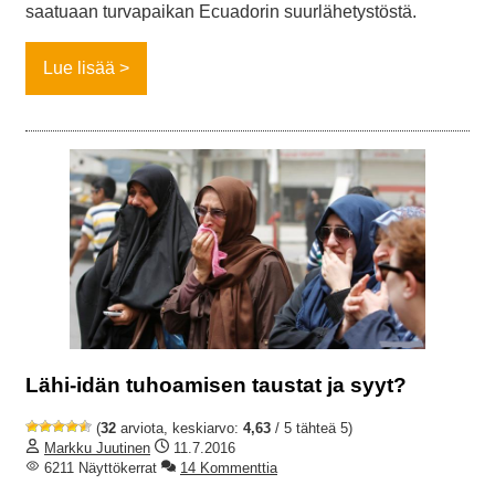
saatuaan turvapaikan Ecuadorin suurlähetystöstä.
Lue lisää
Lähi-idän tuhoamisen taustat ja syyt?
(
32
arviota, keskiarvo:
4,63
/ 5 tähteä 5)
Markku Juutinen
11.7.2016
6211 Näyttökerrat
14 Kommenttia