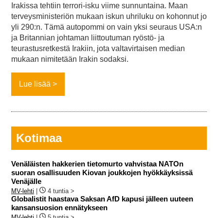
Irakissa tehtiin terrori-isku viime sunnuntaina. Maan
terveysministeriön mukaan iskun uhriluku on kohonnut jo
yli 290:n. Tämä autopommi on vain yksi seuraus USA:n
ja Britannian johtaman liittoutuman ryöstö- ja
teurastusretkestä Irakiin, jota valtavirtaisen median
mukaan nimitetään Irakin sodaksi.
Lue lisää
Kotimaa
Venäläisten hakkerien tietomurto vahvistaa NATOn
suoran osallisuuden Kiovan joukkojen hyökkäyksissä
Venäjälle
MV-lehti
|
4 tuntia >
Globalistit haastava Saksan AfD kapusi jälleen uuteen
kansansuosion ennätykseen
MV-lehti
|
5 tuntia >