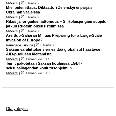
MV-lehti
|
5 tuntia >
Mielipidemittaus: Diktaattori Zelenskyi ei pärjäisi
Ukrainan vaaleissa
MV-lehti
|
5 tuntia >
Rikos ja rangaitsemattomuus – Siirtolaisjengien suojelu
jatkuu Ruotsin oikeusistuimissa
MV-lehti
|
5 tuntia >
Are Sub-Saharan Militias Preparing for a Large-Scale
Invasion of Europe?
Renegade Tribune
|
6 tuntia >
Saksan varaliittokansleri esittää globalistit haastavan
AfD-puolueen kieltämistä
MV-lehti
|
Tänään klo 10:43
Teinit pakotetaan Saksan kouluissa LGBT-
seksuaaliagendan koulutusohjelmiin
MV-lehti
|
Tänään klo 10:33
Ota yhteyttä