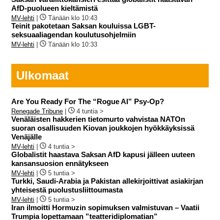
AfD-puolueen kieltämistä
MV-lehti
|
Tänään klo 10:43
Teinit pakotetaan Saksan kouluissa LGBT-
seksuaaliagendan koulutusohjelmiin
MV-lehti
|
Tänään klo 10:33
Ulkomaat
Are You Ready For The “Rogue AI” Psy-Op?
Renegade Tribune
|
4 tuntia >
Venäläisten hakkerien tietomurto vahvistaa NATOn
suoran osallisuuden Kiovan joukkojen hyökkäyksissä
Venäjälle
MV-lehti
|
4 tuntia >
Globalistit haastava Saksan AfD kapusi jälleen uuteen
kansansuosion ennätykseen
MV-lehti
|
5 tuntia >
Turkki, Saudi-Arabia ja Pakistan allekirjoittivat asiakirjan
yhteisestä puolustusliittoumasta
MV-lehti
|
5 tuntia >
Iran ilmoitti Hormuzin sopimuksen valmistuvan – Vaatii
Trumpia lopettamaan ”teatteridiplomatian”