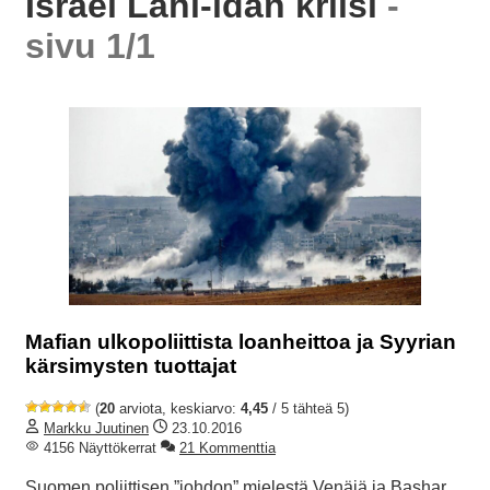
Israel Lähi-idän kriisi
-
sivu 1/1
Mafian ulkopoliittista loanheittoa ja Syyrian
kärsimysten tuottajat
(
20
arviota, keskiarvo:
4,45
/ 5 tähteä 5)
Markku Juutinen
23.10.2016
4156 Näyttökerrat
21 Kommenttia
Suomen poliittisen ”johdon” mielestä Venäjä ja Bashar