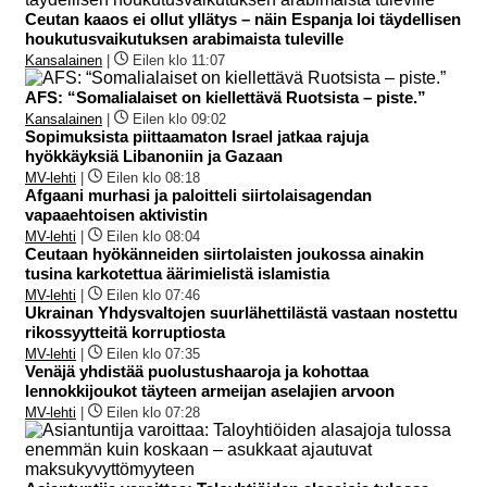
Ceutan kaaos ei ollut yllätys – näin Espanja loi täydellisen
houkutusvaikutuksen arabimaista tuleville
Kansalainen
|
Eilen klo 11:07
AFS: “Somalialaiset on kiellettävä Ruotsista – piste.”
Kansalainen
|
Eilen klo 09:02
Sopimuksista piittaamaton Israel jatkaa rajuja
hyökkäyksiä Libanoniin ja Gazaan
MV-lehti
|
Eilen klo 08:18
Afgaani murhasi ja paloitteli siirtolaisagendan
vapaaehtoisen aktivistin
MV-lehti
|
Eilen klo 08:04
Ceutaan hyökänneiden siirtolaisten joukossa ainakin
tusina karkotettua äärimielistä islamistia
MV-lehti
|
Eilen klo 07:46
Ukrainan Yhdysvaltojen suurlähettilästä vastaan nostettu
rikossyytteitä korruptiosta
MV-lehti
|
Eilen klo 07:35
Venäjä yhdistää puolustushaaroja ja kohottaa
lennokkijoukot täyteen armeijan aselajien arvoon
MV-lehti
|
Eilen klo 07:28