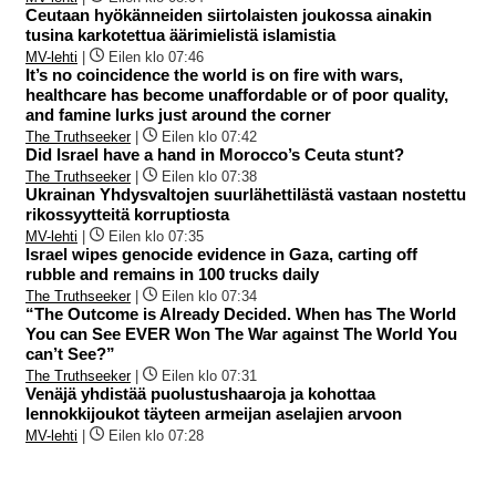
Ceutaan hyökänneiden siirtolaisten joukossa ainakin
tusina karkotettua äärimielistä islamistia
MV-lehti
|
Eilen klo 07:46
It’s no coincidence the world is on fire with wars,
healthcare has become unaffordable or of poor quality,
and famine lurks just around the corner
The Truthseeker
|
Eilen klo 07:42
Did Israel have a hand in Morocco’s Ceuta stunt?
The Truthseeker
|
Eilen klo 07:38
Ukrainan Yhdysvaltojen suurlähettilästä vastaan nostettu
rikossyytteitä korruptiosta
MV-lehti
|
Eilen klo 07:35
Israel wipes genocide evidence in Gaza, carting off
rubble and remains in 100 trucks daily
The Truthseeker
|
Eilen klo 07:34
“The Outcome is Already Decided. When has The World
You can See EVER Won The War against The World You
can’t See?”
The Truthseeker
|
Eilen klo 07:31
Venäjä yhdistää puolustushaaroja ja kohottaa
lennokkijoukot täyteen armeijan aselajien arvoon
MV-lehti
|
Eilen klo 07:28