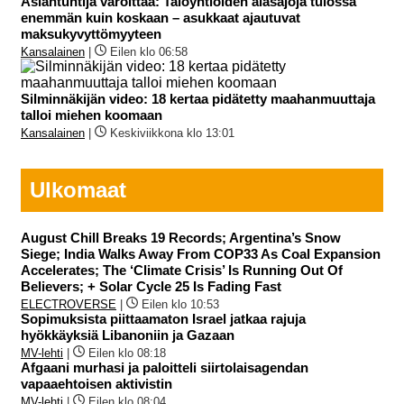
Asiantuntija varoittaa: Taloyhtiöiden alasajoja tulossa
enemmän kuin koskaan – asukkaat ajautuvat
maksukyvyttömyyteen
Kansalainen
|
Eilen klo 06:58
Silminnäkijän video: 18 kertaa pidätetty maahanmuuttaja
talloi miehen koomaan
Kansalainen
|
Keskiviikkona klo 13:01
Ulkomaat
August Chill Breaks 19 Records; Argentina’s Snow
Siege; India Walks Away From COP33 As Coal Expansion
Accelerates; The ‘Climate Crisis’ Is Running Out Of
Believers; + Solar Cycle 25 Is Fading Fast
ELECTROVERSE
|
Eilen klo 10:53
Sopimuksista piittaamaton Israel jatkaa rajuja
hyökkäyksiä Libanoniin ja Gazaan
MV-lehti
|
Eilen klo 08:18
Afgaani murhasi ja paloitteli siirtolaisagendan
vapaaehtoisen aktivistin
MV-lehti
|
Eilen klo 08:04