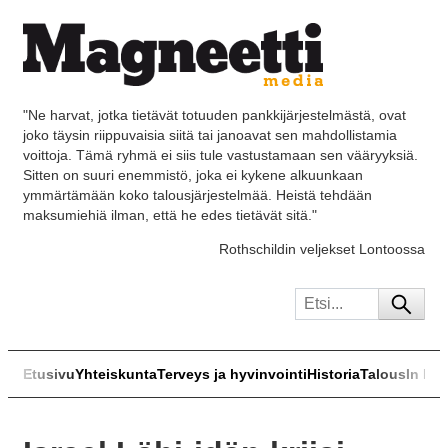
"Ne harvat, jotka tietävät totuuden pankkijärjestelmästä, ovat
joko täysin riippuvaisia siitä tai janoavat sen mahdollistamia
voittoja. Tämä ryhmä ei siis tule vastustamaan sen vääryyksiä.
Sitten on suuri enemmistö, joka ei kykene alkuunkaan
ymmärtämään koko talousjärjestelmää. Heistä tehdään
maksumiehiä ilman, että he edes tietävät sitä."
Rothschildin veljekset Lontoossa
Etusivu
Yhteiskunta
Terveys ja hyvinvointi
Historia
Talous
In Eng