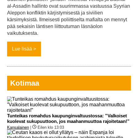
al-Assadin hallinto ovat suurimmassa vastuussa Syyrian
Aleppon konfliktin kärjistymisestä ja siviilien
kärsimyksistä. Ilmeisesti poliittiselta mafialta on mennyt
pää sekaisin läntisen liittoutuman läsnäolon
vaikutuksesta.
Lue lisää
Kotimaa
Tunteikas romahdus kaupunginvaltuustossa: ”Valkoiset
kuolevat sukupuuttoon, jos maahanmuuttoa rajoitetaan!”
Kansalainen
|
Eilen klo 13:03