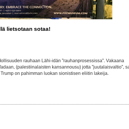
ä lietsotaan sotaa!
ollisuuden rauhaan Lähi-idän ”rauhanprosessissa”. Vakaana
adaan, (palestiinalaisten kansannousu) jotta ”juutalaisvaltio”, sa
. Trump on pahimman luokan sionistisen eliitin lakeija.