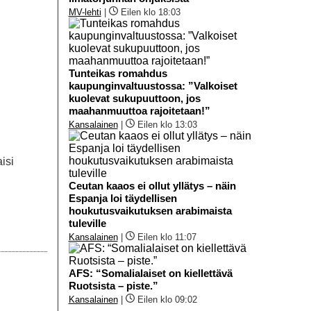
MV-lehti
|
Eilen klo 18:03
Tunteikas romahdus
kaupunginvaltuustossa: ”Valkoiset
kuolevat sukupuuttoon, jos
maahanmuuttoa rajoitetaan!”
Kansalainen
|
Eilen klo 13:03
isi
Ceutan kaaos ei ollut yllätys – näin
Espanja loi täydellisen
houkutusvaikutuksen arabimaista
tuleville
Kansalainen
|
Eilen klo 11:07
AFS: “Somalialaiset on kiellettävä
Ruotsista – piste.”
Kansalainen
|
Eilen klo 09:02