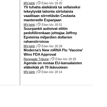
MV-lehti
|
Eilen klo 19:20
Yli tuhatta alaikäistä tai sellaiseksi
tekeytyvää laitonta siirtolaista
vaaditaan siirrettävän Ceutasta
mantereelle Espanjaan
MV-lehti
|
Eilen klo 18:51
Suurpankit auttoivat eliitin
pedofiilirenkaan johtajaa Jeffrey
Epsteinia miljardien dollarien
rahansiirroissa
MV-lehti
|
Eilen klo 18:29
Moderna’s New mRNA Flu ‘Vaccine’
Wins FDA Approval
Renegade Tribune
|
Eilen klo 18:28
Agenda on nostaa EU-kansalaisten
eläkeikää yli 70 ikävuoteen
MV-lehti
|
Eilen klo 18:14