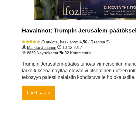
Havainnot: Trumpin Jerusalem-päätöksell
(
9
arviota, keskiarvo:
4,56
/ 5 tähteä 5)
Markku Juutinen
10.12.2017
8839 Näyttökerrat
32 Kommenttia
Trumpin Jerusalem-päätös tuhoaa viimeisenkin mahd
tarkoituksena näyttää olevan villitseminen uuteen intif
tekosyyn palestiinalaisiin kohdistuvalle holokaustille
Lue lisää