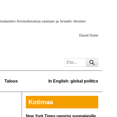
iinalaisten ihmisoikeuksia vastaan ja Israelin rikosten
David Duke
Talous
In English: global politics
Kotimaa
New York Times raportoi suomalaisille