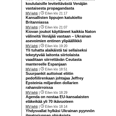
koululaisille levitettävästä Venäjän
vastaisesta propagandasta
MV-lehti
|
Eilen klo 21:17
Kansallisten lippujen katukielto
Britanniassa
MV-lehti
|
Eilen klo 21:07
Kiovan joukot käyttäneet kaikkia Naton
välineitä Venäjää vastaan – Ukrainan
asevoimien entinen ylipäällikkö
MV-lehti
|
Eilen klo 19:20
Yli tuhatta alaikäistä tai sellaiseksi
tekeytyvää laitonta siirtolaista
vaaditaan siirrettävän Ceutasta
mantereelle Espanjaan
MV-lehti
|
Eilen klo 18:51
Suurpankit auttoivat eliitin
pedofiilirenkaan johtajaa Jeffrey
Epsteinia miljardien dollarien
rahansiirroissa
MV-lehti
|
Eilen klo 18:29
Agenda on nostaa EU-kansalaisten
eläkeikää yli 70 ikävuoteen
MV-lehti
|
Eilen klo 18:14
Yhdysvallat hylkäsi Ukrainan pyynnön
ilmatorjunnan ohjuksista