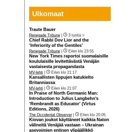
Ulkomaat
Traute Bauer
Renegade Tribune
|
3 tuntia >
Chief Rabbi Dov Lior and the
‘Inferiority of the Gentiles’
Renegade Tribune
|
Eilen klo 23:55
New York Times raportoi suomalaisille
koululaisille levitettävästä Venäjän
vastaisesta propagandasta
MV-lehti
|
Eilen klo 21:17
Kansallisten lippujen katukielto
Britanniassa
MV-lehti
|
Eilen klo 21:07
In Praise of North Germanic Man:
Introduction to Julius Langbehn’s
‘Rembrandt as Educator‘ (Virtus
Editions, 2026)
The Occidental Observer
|
Eilen klo 20:05
Kiovan joukot käyttäneet kaikkia Naton
välineitä Venäjää vastaan – Ukrainan
asevoimien entinen ylipäällikkö