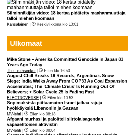
Silminnäkijän video: 18 kertaa pidätetty maahanmuuttaja
talloi miehen koomaan
Kansalainen
|
Keskiviikkona klo 13:01
Ulkomaat
Mike Stone – Amerika Committed Genocide in Japan 81
Years Ago Today
The Truthseeker
|
Eilen klo 16:50
August Chill Breaks 19 Records; Argentina’s Snow
Siege; India Walks Away From COP33 As Coal Expansion
Accelerates; The ‘Climate Crisis’ Is Running Out Of
Believers; + Solar Cycle 25 Is Fading Fast
ELECTROVERSE
|
Eilen klo 10:53
Sopimuksista piittaamaton Israel jatkaa rajuja
hyökkäyksiä Libanoniin ja Gazaan
MV-lehti
|
Eilen klo 08:18
Afgaani murhasi ja paloitteli siirtolaisagendan
vapaaehtoisen aktivistin
MV-lehti
|
Eilen klo 08:04