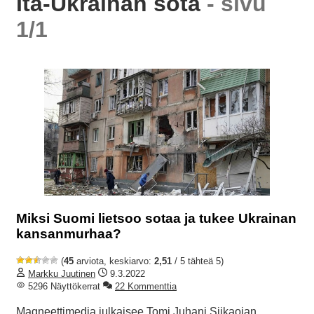
Itä-Ukrainan sota
- sivu
1/1
Miksi Suomi lietsoo sotaa ja tukee Ukrainan
kansanmurhaa?
(
45
arviota, keskiarvo:
2,51
/ 5 tähteä 5)
Markku Juutinen
9.3.2022
5296 Näyttökerrat
22 Kommenttia
Magneettimedia julkaisee Tomi Juhani Siikaojan