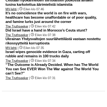
Ceutaan hyökänneiden siirtolaisten joukossa ainakin
tusina karkotettua äärimielistä islamistia
MV-lehti
|
Eilen klo 07:46
It’s no coincidence the world is on fire with wars,
healthcare has become unaffordable or of poor quality,
and famine lurks just around the corner
The Truthseeker
|
Eilen klo 07:42
Did Israel have a hand in Morocco’s Ceuta stunt?
The Truthseeker
|
Eilen klo 07:38
Ukrainan Yhdysvaltojen suurlähettilästä vastaan nostettu
rikossyytteitä korruptiosta
MV-lehti
|
Eilen klo 07:35
Israel wipes genocide evidence in Gaza, carting off
rubble and remains in 100 trucks daily
The Truthseeker
|
Eilen klo 07:34
“The Outcome is Already Decided. When has The World
You can See EVER Won The War against The World You
can’t See?”
The Truthseeker
|
Eilen klo 07:31