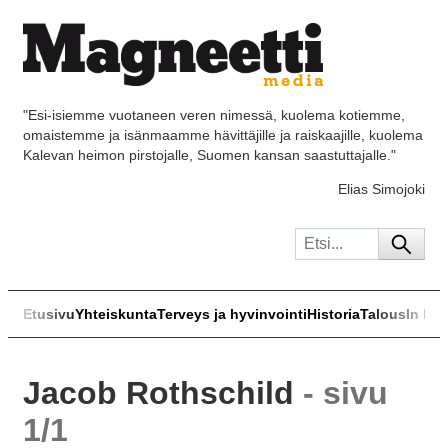
"Esi-isiemme vuotaneen veren nimessä, kuolema kotiemme,
omaistemme ja isänmaamme hävittäjille ja raiskaajille, kuolema
Kalevan heimon pirstojalle, Suomen kansan saastuttajalle."
Elias Simojoki
Etusivu
Yhteiskunta
Terveys ja hyvinvointi
Historia
Talous
In Eng
Jacob Rothschild
- sivu
1/1