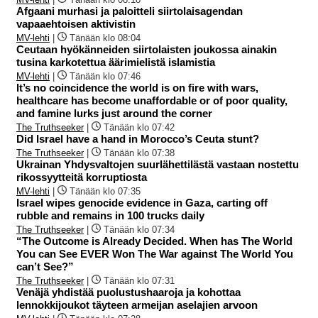
Afgaani murhasi ja paloitteli siirtolaisagendan
vapaaehtoisen aktivistin
MV-lehti
|
Tänään klo 08:04
Ceutaan hyökänneiden siirtolaisten joukossa ainakin
tusina karkotettua äärimielistä islamistia
MV-lehti
|
Tänään klo 07:46
It’s no coincidence the world is on fire with wars,
healthcare has become unaffordable or of poor quality,
and famine lurks just around the corner
The Truthseeker
|
Tänään klo 07:42
Did Israel have a hand in Morocco’s Ceuta stunt?
The Truthseeker
|
Tänään klo 07:38
Ukrainan Yhdysvaltojen suurlähettilästä vastaan nostettu
rikossyytteitä korruptiosta
MV-lehti
|
Tänään klo 07:35
Israel wipes genocide evidence in Gaza, carting off
rubble and remains in 100 trucks daily
The Truthseeker
|
Tänään klo 07:34
“The Outcome is Already Decided. When has The World
You can See EVER Won The War against The World You
can’t See?”
The Truthseeker
|
Tänään klo 07:31
Venäjä yhdistää puolustushaaroja ja kohottaa
lennokkijoukot täyteen armeijan aselajien arvoon