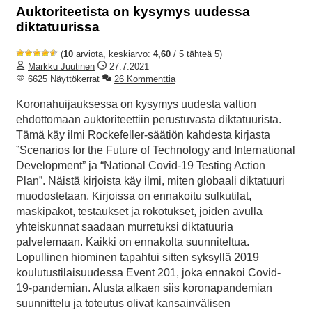
Auktoriteetista on kysymys uudessa
diktatuurissa
(
10
arviota, keskiarvo:
4,60
/ 5 tähteä 5)
Markku Juutinen
27.7.2021
6625 Näyttökerrat
26 Kommenttia
Koronahuijauksessa on kysymys uudesta valtion
ehdottomaan auktoriteettiin perustuvasta diktatuurista.
Tämä käy ilmi Rockefeller-säätiön kahdesta kirjasta
”Scenarios for the Future of Technology and International
Development” ja “National Covid-19 Testing Action
Plan”. Näistä kirjoista käy ilmi, miten globaali diktatuuri
muodostetaan. Kirjoissa on ennakoitu sulkutilat,
maskipakot, testaukset ja rokotukset, joiden avulla
yhteiskunnat saadaan murretuksi diktatuuria
palvelemaan. Kaikki on ennakolta suunniteltua.
Lopullinen hiominen tapahtui sitten syksyllä 2019
koulutustilaisuudessa Event 201, joka ennakoi Covid-
19-pandemian. Alusta alkaen siis koronapandemian
suunnittelu ja toteutus olivat kansainvälisen