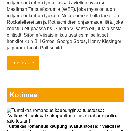
miljardöörikerhon työtä; tässä käytettiin hyväksi
Maailman Talousfoorumia (WEF), joka myös on tuon
miljardöörikerhon työkalu. Miljardöörikerholla tarkoitan
Rockefellereitten ja Rothschildien ohjaamaa eliittiä, joka
koostuu etupäässä ns. Siionin Viisaista eli juutalaisesta
eliitistä. Siionin Viisaisiin kuuluvat esim. sellaiset
henkilöt kuin Bill Gates, George Soros, Henry Kissinger
ja paroni Jacob Rothschild.
Lue lisää
Kotimaa
Tunteikas romahdus kaupunginvaltuustossa: ”Valkoiset