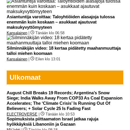
Asiantuntija varoittaa: Taloyhtiöiden alasajoja tulossa
enemmän kuin koskaan – asukkaat ajautuvat
maksukyvyttömyyteen
Kansalainen
|
Tänään klo 06:58
Silminnäkijän video: 18 kertaa pidätetty maahanmuuttaja
talloi miehen koomaan
Kansalainen
|
Eilen klo 13:01
Ulkomaat
August Chill Breaks 19 Records; Argentina’s Snow
Siege; India Walks Away From COP33 As Coal Expansion
Accelerates; The ‘Climate Crisis’ Is Running Out Of
Believers; + Solar Cycle 25 Is Fading Fast
ELECTROVERSE
|
Tänään klo 10:53
Sopimuksista piittaamaton Israel jatkaa rajuja
hyökkäyksiä Libanoniin ja Gazaan
MV-lehti
|
Tänään klo 08:18