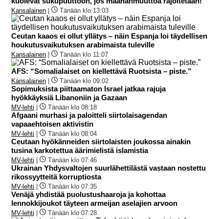
kuolevat sukupuuttoon, jos maahanmuuttoa rajoitetaan!”
Kansalainen
|
Tänään klo 13:03
Ceutan kaaos ei ollut yllätys – näin Espanja loi täydellisen
houkutusvaikutuksen arabimaista tuleville
Kansalainen
|
Tänään klo 11:07
AFS: “Somalialaiset on kiellettävä Ruotsista – piste.”
Kansalainen
|
Tänään klo 09:02
Sopimuksista piittaamaton Israel jatkaa rajuja
hyökkäyksiä Libanoniin ja Gazaan
MV-lehti
|
Tänään klo 08:18
Afgaani murhasi ja paloitteli siirtolaisagendan
vapaaehtoisen aktivistin
MV-lehti
|
Tänään klo 08:04
Ceutaan hyökänneiden siirtolaisten joukossa ainakin
tusina karkotettua äärimielistä islamistia
MV-lehti
|
Tänään klo 07:46
Ukrainan Yhdysvaltojen suurlähettilästä vastaan nostettu
rikossyytteitä korruptiosta
MV-lehti
|
Tänään klo 07:35
Venäjä yhdistää puolustushaaroja ja kohottaa
lennokkijoukot täyteen armeijan aselajien arvoon
MV-lehti
|
Tänään klo 07:28