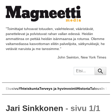
"Toimittajat tuhoavat totuuden, valehtelevat, vääristävät,
panettelevat ja polvistuvat rahan vallan edessä. Heidän
ammattinsa on pettää heidän isänmaansa ja rotunsa. Olemme
valtamediassa kasvottoman eliitin palvelijoita, sätkynukkejä; he
vetävät naruista ja me tanssimme."
John Swinton, New York Times
Etusivu
Yhteiskunta
Terveys ja hyvinvointi
Historia
Talous
In Eng
Jari Sinkkonen
- sivu 1/1