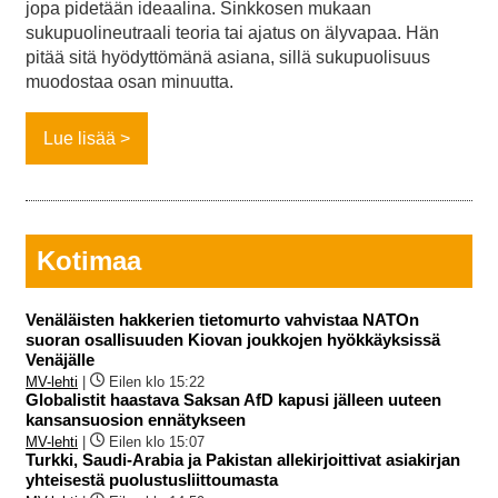
jopa pidetään ideaalina. Sinkkosen mukaan
sukupuolineutraali teoria tai ajatus on älyvapaa. Hän
pitää sitä hyödyttömänä asiana, sillä sukupuolisuus
muodostaa osan minuutta.
Lue lisää
Kotimaa
Venäläisten hakkerien tietomurto vahvistaa NATOn
suoran osallisuuden Kiovan joukkojen hyökkäyksissä
Venäjälle
MV-lehti
|
Eilen klo 15:22
Globalistit haastava Saksan AfD kapusi jälleen uuteen
kansansuosion ennätykseen
MV-lehti
|
Eilen klo 15:07
Turkki, Saudi-Arabia ja Pakistan allekirjoittivat asiakirjan
yhteisestä puolustusliittoumasta