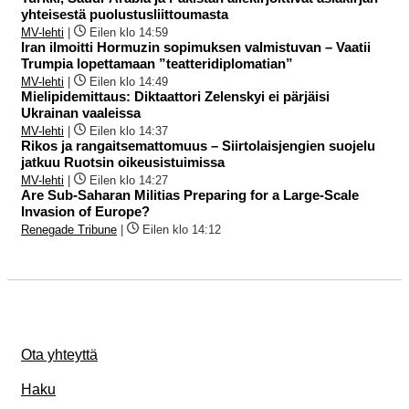
yhteisestä puolustusliittoumasta
MV-lehti
|
Eilen klo 14:59
Iran ilmoitti Hormuzin sopimuksen valmistuvan – Vaatii
Trumpia lopettamaan ”teatteridiplomatian”
MV-lehti
|
Eilen klo 14:49
Mielipidemittaus: Diktaattori Zelenskyi ei pärjäisi
Ukrainan vaaleissa
MV-lehti
|
Eilen klo 14:37
Rikos ja rangaitsemattomuus – Siirtolaisjengien suojelu
jatkuu Ruotsin oikeusistuimissa
MV-lehti
|
Eilen klo 14:27
Are Sub-Saharan Militias Preparing for a Large-Scale
Invasion of Europe?
Renegade Tribune
|
Eilen klo 14:12
Ota yhteyttä
Haku