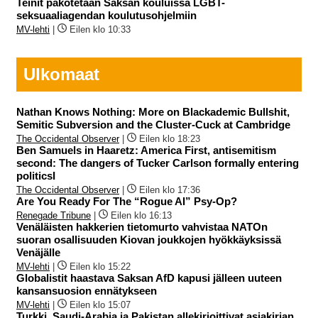
Teinit pakotetaan Saksan kouluissa LGBT-
seksuaaliagendan koulutusohjelmiin
MV-lehti
|
Eilen klo 10:33
Ulkomaat
Nathan Knows Nothing: More on Blackademic Bullshit,
Semitic Subversion and the Cluster-Cuck at Cambridge
The Occidental Observer
|
Eilen klo 18:23
Ben Samuels in Haaretz: America First, antisemitism
second: The dangers of Tucker Carlson formally entering
politicsI
The Occidental Observer
|
Eilen klo 17:36
Are You Ready For The “Rogue AI” Psy-Op?
Renegade Tribune
|
Eilen klo 16:13
Venäläisten hakkerien tietomurto vahvistaa NATOn
suoran osallisuuden Kiovan joukkojen hyökkäyksissä
Venäjälle
MV-lehti
|
Eilen klo 15:22
Globalistit haastava Saksan AfD kapusi jälleen uuteen
kansansuosion ennätykseen
MV-lehti
|
Eilen klo 15:07
Turkki, Saudi-Arabia ja Pakistan allekirjoittivat asiakirjan