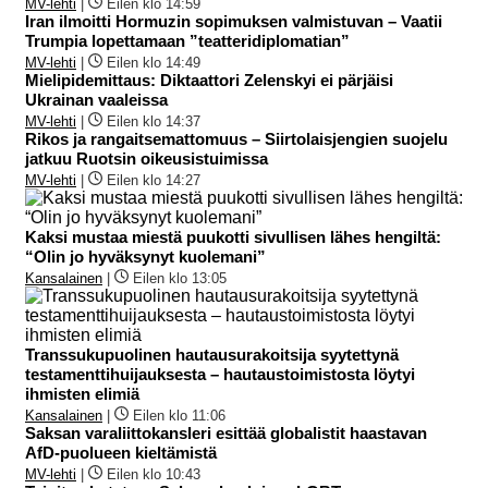
MV-lehti
|
Eilen klo 14:59
Iran ilmoitti Hormuzin sopimuksen valmistuvan – Vaatii
Trumpia lopettamaan ”teatteridiplomatian”
MV-lehti
|
Eilen klo 14:49
Mielipidemittaus: Diktaattori Zelenskyi ei pärjäisi
Ukrainan vaaleissa
MV-lehti
|
Eilen klo 14:37
Rikos ja rangaitsemattomuus – Siirtolaisjengien suojelu
jatkuu Ruotsin oikeusistuimissa
MV-lehti
|
Eilen klo 14:27
Kaksi mustaa miestä puukotti sivullisen lähes hengiltä:
“Olin jo hyväksynyt kuolemani”
Kansalainen
|
Eilen klo 13:05
Transsukupuolinen hautausurakoitsija syytettynä
testamenttihuijauksesta – hautaustoimistosta löytyi
ihmisten elimiä
Kansalainen
|
Eilen klo 11:06
Saksan varaliittokansleri esittää globalistit haastavan
AfD-puolueen kieltämistä
MV-lehti
|
Eilen klo 10:43