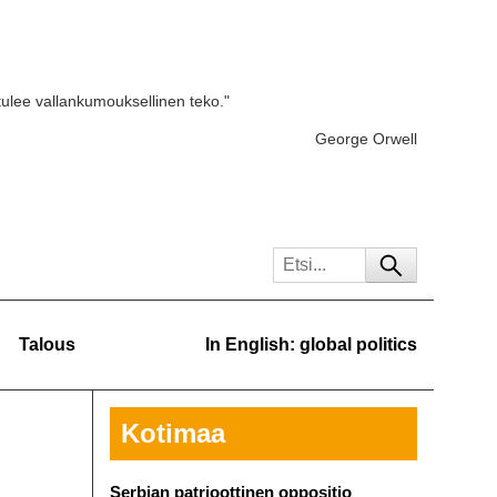
tulee vallankumouksellinen teko."
George Orwell
Talous
In English: global politics
Kotimaa
Serbian patrioottinen oppositio