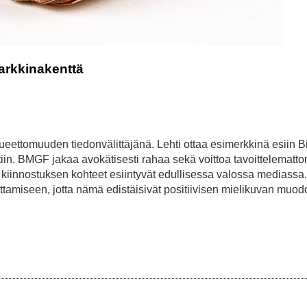
markkinakenttä
eettomuuden tiedonvälittäjänä. Lehti ottaa esimerkkinä esiin Bi
in. BMGF jakaa avokätisesti rahaa sekä voittoa tavoittelemattom
n kiinnostuksen kohteet esiintyvät edullisessa valossa mediassa.
uttamiseen, jotta nämä edistäisivät positiivisen mielikuvan muo