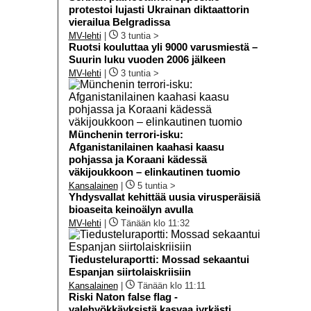
protestoi lujasti Ukrainan diktaattorin
vierailua Belgradissa
MV-lehti
|
3 tuntia >
Ruotsi kouluttaa yli 9000 varusmiestä –
Suurin luku vuoden 2006 jälkeen
MV-lehti
|
3 tuntia >
Münchenin terrori-isku:
Afganistanilainen kaahasi kaasu
pohjassa ja Koraani kädessä
väkijoukkoon – elinkautinen tuomio
Kansalainen
|
5 tuntia >
Yhdysvallat kehittää uusia virusperäisiä
bioaseita keinoälyn avulla
MV-lehti
|
Tänään klo 11:32
Tiedusteluraportti: Mossad sekaantui
Espanjan siirtolaiskriisiin
Kansalainen
|
Tänään klo 11:11
Riski Naton false flag -
valehyökkäyksistä kasvaa jyrkästi