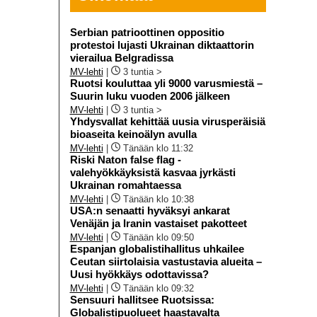
Serbian patrioottinen oppositio
protestoi lujasti Ukrainan diktaattorin
vierailua Belgradissa
MV-lehti
|
3 tuntia >
Ruotsi kouluttaa yli 9000 varusmiestä –
Suurin luku vuoden 2006 jälkeen
MV-lehti
|
3 tuntia >
Yhdysvallat kehittää uusia virusperäisiä
bioaseita keinoälyn avulla
MV-lehti
|
Tänään klo 11:32
Riski Naton false flag -
valehyökkäyksistä kasvaa jyrkästi
Ukrainan romahtaessa
MV-lehti
|
Tänään klo 10:38
USA:n senaatti hyväksyi ankarat
Venäjän ja Iranin vastaiset pakotteet
MV-lehti
|
Tänään klo 09:50
Espanjan globalistihallitus uhkailee
Ceutan siirtolaisia vastustavia alueita –
Uusi hyökkäys odottavissa?
MV-lehti
|
Tänään klo 09:32
Sensuuri hallitsee Ruotsissa:
Globalistipuolueet haastavalta