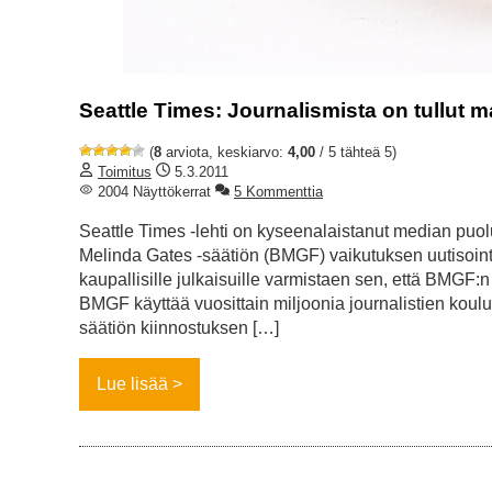
Seattle Times: Journalismista on tullut 
(
8
arviota, keskiarvo:
4,00
/ 5 tähteä 5)
Toimitus
5.3.2011
2004 Näyttökerrat
5 Kommenttia
Seattle Times -lehti on kyseenalaistanut median puolu
Melinda Gates -säätiön (BMGF) vaikutuksen uutisointi
kaupallisille julkaisuille varmistaen sen, että BMGF:
BMGF käyttää vuosittain miljoonia journalistien koul
säätiön kiinnostuksen […]
Lue lisää