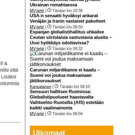
Ukrainan romahtaessa
MV-lehti
|
Tänään klo 10:38
USA:n senaatti hyväksyi ankarat
Venäjän ja Iranin vastaiset pakotteet
MV-lehti
|
Tänään klo 09:50
Espanjan globalistihallitus uhkailee
Ceutan siirtolaisia vastustavia alueita –
Uusi hyökkäys odottavissa?
MV-lehti
|
Tänään klo 09:32
ll &
Carunan miljardikanne ei kaadu –
ille että
Suomi voi joutua maksamaan
 Lisäksi
jättikorvaukset
dostumista
Kansalainen
|
Tänään klo 09:10
Sensuuri hallitsee Ruotsissa:
Globalistipuolueet haastavalta
Vaihtoehto Ruotsilta (AfS) estetään
kaikki vaalimainonta
MV-lehti
|
Tänään klo 09:04
Ulkomaat