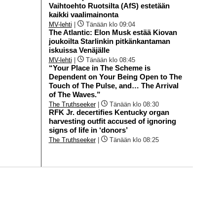
Vaihtoehto Ruotsilta (AfS) estetään
kaikki vaalimainonta
MV-lehti
|
Tänään klo 09:04
The Atlantic: Elon Musk estää Kiovan
joukoilta Starlinkin pitkänkantaman
iskuissa Venäjälle
MV-lehti
|
Tänään klo 08:45
“Your Place in The Scheme is
Dependent on Your Being Open to The
Touch of The Pulse, and… The Arrival
of The Waves.”
The Truthseeker
|
Tänään klo 08:30
RFK Jr. decertifies Kentucky organ
harvesting outfit accused of ignoring
signs of life in ‘donors’
The Truthseeker
|
Tänään klo 08:25