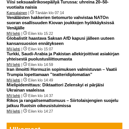
Viisi seksuaalirikosepäilyä Turussa: uhreina 20–50-
vuotiaita naisia
Kansalainen
|
Tänään klo 07:14
Venäläisten hakkerien tietomurto vahvistaa NATOn
suoran osallisuuden Kiovan joukkojen hyökkäyksissä
Venäjälle
MV-lehti
|
Eilen klo 15:22
Globalistit haastava Saksan AfD kapusi jälleen uuteen
kansansuosion ennätykseen
MV-lehti
|
Eilen klo 15:07
Turkki, Saudi-Arabia ja Pakistan allekirjoittivat asiakirjan
yhteisestä puolustusliittoumasta
MV-lehti
|
Eilen klo 14:59
Iran ilmoitti Hormuzin sopimuksen valmistuvan – Vaatii
Trumpia lopettamaan ”teatteridiplomatian”
MV-lehti
|
Eilen klo 14:49
Mielipidemittaus: Diktaattori Zelenskyi ei pärjäisi
Ukrainan vaaleissa
MV-lehti
|
Eilen klo 14:37
Rikos ja rangaitsemattomuus – Siirtolaisjengien suojelu
jatkuu Ruotsin oikeusistuimissa
MV-lehti
|
Eilen klo 14:27