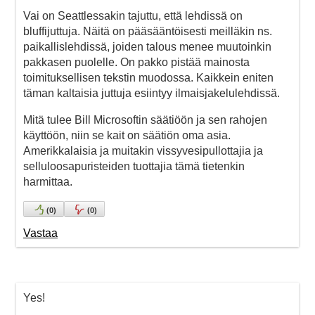
Vai on Seattlessakin tajuttu, että lehdissä on
bluffijuttuja. Näitä on pääsääntöisesti meilläkin ns.
paikallislehdissä, joiden talous menee muutoinkin
pakkasen puolelle. On pakko pistää mainosta
toimituksellisen tekstin muodossa. Kaikkein eniten
täman kaltaisia juttuja esiintyy ilmaisjakelulehdissä.
Mitä tulee Bill Microsoftin säätiöön ja sen rahojen
käyttöön, niin se kait on säätiön oma asia.
Amerikkalaisia ja muitakin vissyvesipullottajia ja
selluloosapuristeiden tuottajia tämä tietenkin
harmittaa.
(
0
)
(
0
)
Vastaa
Yes!