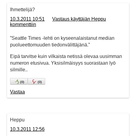
Ihmettelijä?
10.3.2011 10:51
Vastaus käyttäjän Heppu
kommenttiin
”Seattle Times -lehti on kyseenalaistanut median
puolueettomuuden tiedonvälittäjänä.”
Eipä tarvitse kuin vilkaista netissä olevaa uusimman
numeron etusivua. Yksisilmäisyys suorastaan lyö
silmille..
(
0
)
(
0
)
Vastaa
Heppu
10.3.2011 12:56