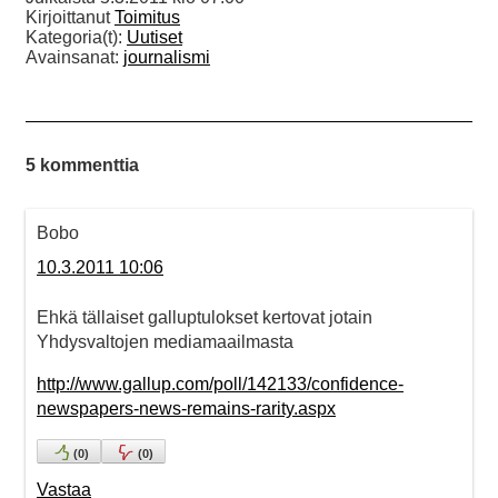
Kirjoittanut
Toimitus
Kategoria(t):
Uutiset
Avainsanat:
journalismi
5 kommenttia
Bobo
10.3.2011 10:06
Ehkä tällaiset galluptulokset kertovat jotain
Yhdysvaltojen mediamaailmasta
http://www.gallup.com/poll/142133/confidence-
newspapers-news-remains-rarity.aspx
(
0
)
(
0
)
Vastaa