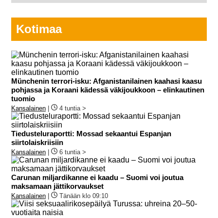
Kotimaa
Münchenin terrori-isku: Afganistanilainen kaahasi kaasu
pohjassa ja Koraani kädessä väkijoukkoon – elinkautinen
tuomio
Kansalainen
|
4 tuntia >
Tiedusteluraportti: Mossad sekaantui Espanjan
siirtolaiskriisiin
Kansalainen
|
6 tuntia >
Carunan miljardikanne ei kaadu – Suomi voi joutua
maksamaan jättikorvaukset
Kansalainen
|
Tänään klo 09:10