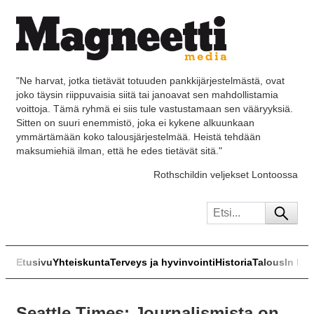
"Ne harvat, jotka tietävät totuuden pankkijärjestelmästä, ovat
joko täysin riippuvaisia siitä tai janoavat sen mahdollistamia
voittoja. Tämä ryhmä ei siis tule vastustamaan sen vääryyksiä.
Sitten on suuri enemmistö, joka ei kykene alkuunkaan
ymmärtämään koko talousjärjestelmää. Heistä tehdään
maksumiehiä ilman, että he edes tietävät sitä."
Rothschildin veljekset Lontoossa
Etusivu
Yhteiskunta
Terveys ja hyvinvointi
Historia
Talous
In Eng
Seattle Times: Journalismista on