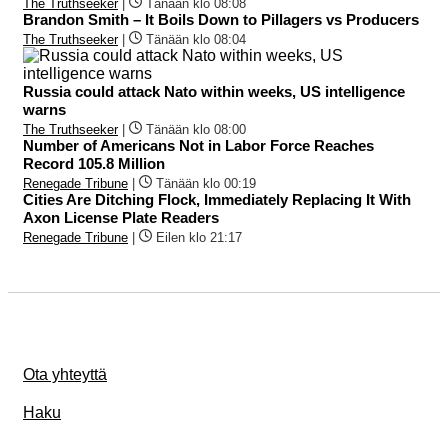
The Truthseeker
|
Tänään klo 08:08
Brandon Smith – It Boils Down to Pillagers vs Producers
The Truthseeker
|
Tänään klo 08:04
Russia could attack Nato within weeks, US intelligence
warns
The Truthseeker
|
Tänään klo 08:00
Number of Americans Not in Labor Force Reaches
Record 105.8 Million
Renegade Tribune
|
Tänään klo 00:19
Cities Are Ditching Flock, Immediately Replacing It With
Axon License Plate Readers
Renegade Tribune
|
Eilen klo 21:17
Ota yhteyttä
Haku