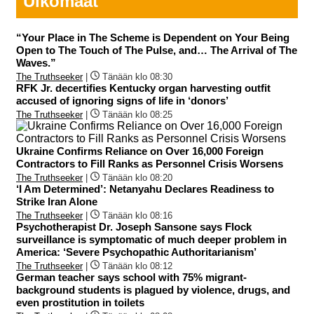
Ulkomaat
“Your Place in The Scheme is Dependent on Your Being
Open to The Touch of The Pulse, and… The Arrival of The
Waves.”
The Truthseeker
|
Tänään klo 08:30
RFK Jr. decertifies Kentucky organ harvesting outfit
accused of ignoring signs of life in ‘donors’
The Truthseeker
|
Tänään klo 08:25
Ukraine Confirms Reliance on Over 16,000 Foreign
Contractors to Fill Ranks as Personnel Crisis Worsens
The Truthseeker
|
Tänään klo 08:20
‘I Am Determined’: Netanyahu Declares Readiness to
Strike Iran Alone
The Truthseeker
|
Tänään klo 08:16
Psychotherapist Dr. Joseph Sansone says Flock
surveillance is symptomatic of much deeper problem in
America: ‘Severe Psychopathic Authoritarianism’
The Truthseeker
|
Tänään klo 08:12
German teacher says school with 75% migrant-
background students is plagued by violence, drugs, and
even prostitution in toilets