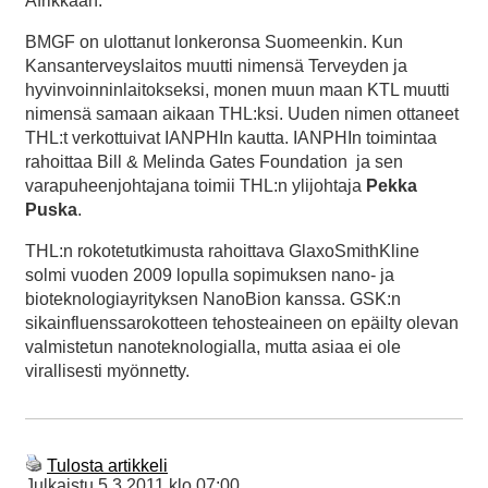
Afrikkaan.
BMGF on ulottanut lonkeronsa Suomeenkin. Kun
Kansanterveyslaitos muutti nimensä Terveyden ja
hyvinvoinninlaitokseksi, monen muun maan KTL muutti
nimensä samaan aikaan THL:ksi. Uuden nimen ottaneet
THL:t verkottuivat IANPHIn kautta. IANPHIn toimintaa
rahoittaa Bill & Melinda Gates Foundation ja sen
varapuheenjohtajana toimii THL:n ylijohtaja
Pekka
Puska
.
THL:n rokotetutkimusta rahoittava GlaxoSmithKline
solmi vuoden 2009 lopulla sopimuksen nano- ja
bioteknologiayrityksen NanoBion kanssa. GSK:n
sikainfluenssarokotteen tehosteaineen on epäilty olevan
valmistetun nanoteknologialla, mutta asiaa ei ole
virallisesti myönnetty.
Tulosta artikkeli
Julkaistu
5.3.2011 klo 07:00