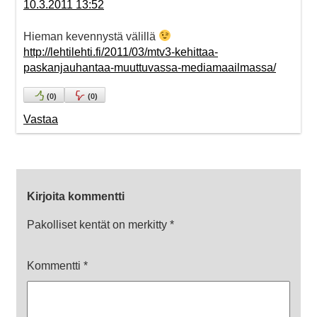
10.3.2011 13:52
Hieman kevennystä välillä
http://lehtilehti.fi/2011/03/mtv3-kehittaa-
paskanjauhantaa-muuttuvassa-mediamaailmassa/
(
0
)
(
0
)
Vastaa
Kirjoita kommentti
Pakolliset kentät on merkitty
*
Kommentti
*