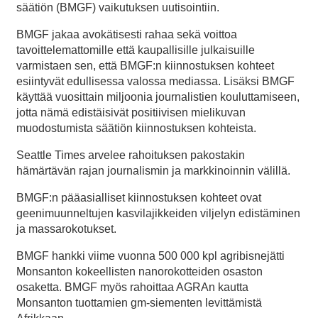
säätiön (BMGF) vaikutuksen uutisointiin.
BMGF jakaa avokätisesti rahaa sekä voittoa
tavoittelemattomille että kaupallisille julkaisuille
varmistaen sen, että BMGF:n kiinnostuksen kohteet
esiintyvät edullisessa valossa mediassa. Lisäksi BMGF
käyttää vuosittain miljoonia journalistien kouluttamiseen,
jotta nämä edistäisivät positiivisen mielikuvan
muodostumista säätiön kiinnostuksen kohteista.
Seattle Times arvelee rahoituksen pakostakin
hämärtävän rajan journalismin ja markkinoinnin välillä.
BMGF:n pääasialliset kiinnostuksen kohteet ovat
geenimuunneltujen kasvilajikkeiden viljelyn edistäminen
ja massarokotukset.
BMGF hankki viime vuonna 500 000 kpl agribisnejätti
Monsanton kokeellisten nanorokotteiden osaston
osaketta. BMGF myös rahoittaa AGRAn kautta
Monsanton tuottamien gm-siementen levittämistä