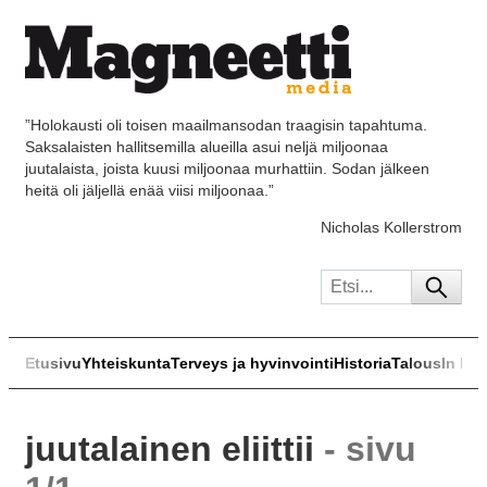
”Holokausti oli toisen maailmansodan traagisin tapahtuma.
Saksalaisten hallitsemilla alueilla asui neljä miljoonaa
juutalaista, joista kuusi miljoonaa murhattiin. Sodan jälkeen
heitä oli jäljellä enää viisi miljoonaa.”
Nicholas Kollerstrom
Etusivu
Yhteiskunta
Terveys ja hyvinvointi
Historia
Talous
In Eng
juutalainen eliittii
- sivu