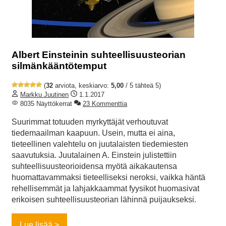
Albert Einsteinin suhteellisuusteorian
silmänkääntötemput
(
32
arviota, keskiarvo:
5,00
/ 5 tähteä 5)
Markku Juutinen
1.1.2017
8035 Näyttökerrat
23 Kommenttia
Suurimmat totuuden myrkyttäjät verhoutuvat
tiedemaailman kaapuun. Usein, mutta ei aina,
tieteellinen valehtelu on juutalaisten tiedemiesten
saavutuksia. Juutalainen A. Einstein julistettiin
suhteellisuusteorioidensa myötä aikakautensa
huomattavammaksi tieteelliseksi neroksi, vaikka häntä
rehellisemmät ja lahjakkaammat fyysikot huomasivat
erikoisen suhteellisuusteorian lähinnä puijaukseksi.
Lue lisää