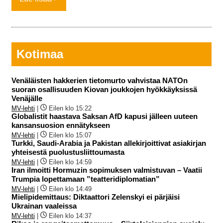
Kotimaa
Venäläisten hakkerien tietomurto vahvistaa NATOn
suoran osallisuuden Kiovan joukkojen hyökkäyksissä
Venäjälle
MV-lehti
|
Eilen klo 15:22
Globalistit haastava Saksan AfD kapusi jälleen uuteen
kansansuosion ennätykseen
MV-lehti
|
Eilen klo 15:07
Turkki, Saudi-Arabia ja Pakistan allekirjoittivat asiakirjan
yhteisestä puolustusliittoumasta
MV-lehti
|
Eilen klo 14:59
Iran ilmoitti Hormuzin sopimuksen valmistuvan – Vaatii
Trumpia lopettamaan ”teatteridiplomatian”
MV-lehti
|
Eilen klo 14:49
Mielipidemittaus: Diktaattori Zelenskyi ei pärjäisi
Ukrainan vaaleissa
MV-lehti
|
Eilen klo 14:37