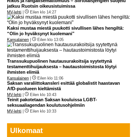
Rikos ja rangaitsemattomuus – Siirtolaisjengien suojelu
jatkuu Ruotsin oikeusistuimissa
MV-lehti
|
Eilen klo 14:27
Kaksi mustaa miestä puukotti sivullisen lähes hengiltä:
“Olin jo hyväksynyt kuolemani”
Kansalainen
|
Eilen klo 13:05
Transsukupuolinen hautausurakoitsija syytettynä
testamenttihuijauksesta – hautaustoimistosta löytyi
ihmisten elimiä
Kansalainen
|
Eilen klo 11:06
Saksan varaliittokansleri esittää globalistit haastavan
AfD-puolueen kieltämistä
MV-lehti
|
Eilen klo 10:43
Teinit pakotetaan Saksan kouluissa LGBT-
seksuaaliagendan koulutusohjelmiin
MV-lehti
|
Eilen klo 10:33
Ulkomaat