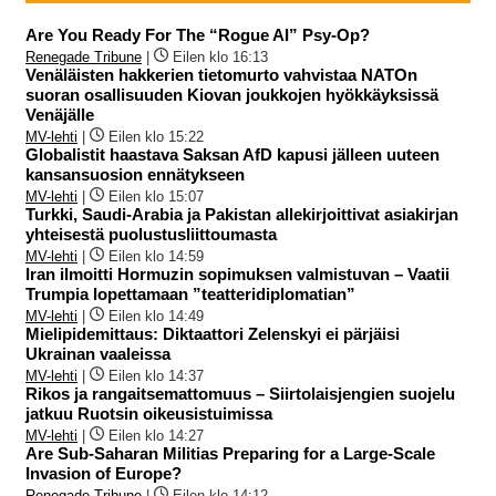
Are You Ready For The “Rogue AI” Psy-Op?
Renegade Tribune
|
Eilen klo 16:13
Venäläisten hakkerien tietomurto vahvistaa NATOn
suoran osallisuuden Kiovan joukkojen hyökkäyksissä
Venäjälle
MV-lehti
|
Eilen klo 15:22
Globalistit haastava Saksan AfD kapusi jälleen uuteen
kansansuosion ennätykseen
MV-lehti
|
Eilen klo 15:07
Turkki, Saudi-Arabia ja Pakistan allekirjoittivat asiakirjan
yhteisestä puolustusliittoumasta
MV-lehti
|
Eilen klo 14:59
Iran ilmoitti Hormuzin sopimuksen valmistuvan – Vaatii
Trumpia lopettamaan ”teatteridiplomatian”
MV-lehti
|
Eilen klo 14:49
Mielipidemittaus: Diktaattori Zelenskyi ei pärjäisi
Ukrainan vaaleissa
MV-lehti
|
Eilen klo 14:37
Rikos ja rangaitsemattomuus – Siirtolaisjengien suojelu
jatkuu Ruotsin oikeusistuimissa
MV-lehti
|
Eilen klo 14:27
Are Sub-Saharan Militias Preparing for a Large-Scale
Invasion of Europe?
Renegade Tribune
|
Eilen klo 14:12