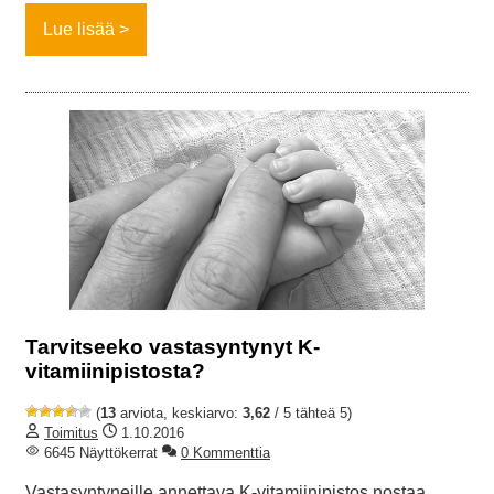
Lue lisää
Tarvitseeko vastasyntynyt K-
vitamiinipistosta?
(
13
arviota, keskiarvo:
3,62
/ 5 tähteä 5)
Toimitus
1.10.2016
6645 Näyttökerrat
0 Kommenttia
Vastasyntyneille annettava K-vitamiinipistos nostaa