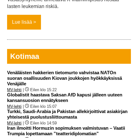
lasten leukemian riskiä.
Lue lisää
Kotimaa
Venäläisten hakkerien tietomurto vahvistaa NATOn
suoran osallisuuden Kiovan joukkojen hyökkäyksissä
Venäjälle
MV-lehti
|
Eilen klo 15:22
Globalistit haastava Saksan AfD kapusi jälleen uuteen
kansansuosion ennätykseen
MV-lehti
|
Eilen klo 15:07
Turkki, Saudi-Arabia ja Pakistan allekirjoittivat asiakirjan
yhteisestä puolustusliittoumasta
MV-lehti
|
Eilen klo 14:59
Iran ilmoitti Hormuzin sopimuksen valmistuvan – Vaatii
Trumpia lopettamaan ”teatteridiplomatian”