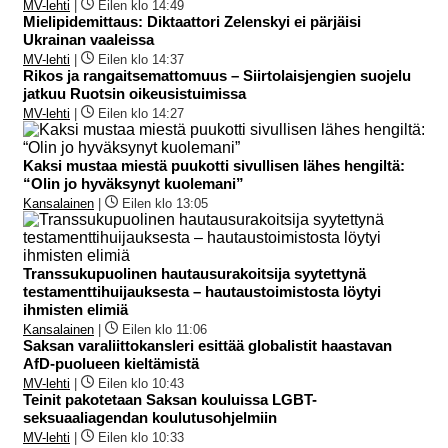
MV-lehti
|
Eilen klo 14:49
Mielipidemittaus: Diktaattori Zelenskyi ei pärjäisi
Ukrainan vaaleissa
MV-lehti
|
Eilen klo 14:37
Rikos ja rangaitsemattomuus – Siirtolaisjengien suojelu
jatkuu Ruotsin oikeusistuimissa
MV-lehti
|
Eilen klo 14:27
Kaksi mustaa miestä puukotti sivullisen lähes hengiltä:
“Olin jo hyväksynyt kuolemani”
Kansalainen
|
Eilen klo 13:05
Transsukupuolinen hautausurakoitsija syytettynä
testamenttihuijauksesta – hautaustoimistosta löytyi
ihmisten elimiä
Kansalainen
|
Eilen klo 11:06
Saksan varaliittokansleri esittää globalistit haastavan
AfD-puolueen kieltämistä
MV-lehti
|
Eilen klo 10:43
Teinit pakotetaan Saksan kouluissa LGBT-
seksuaaliagendan koulutusohjelmiin
MV-lehti
|
Eilen klo 10:33