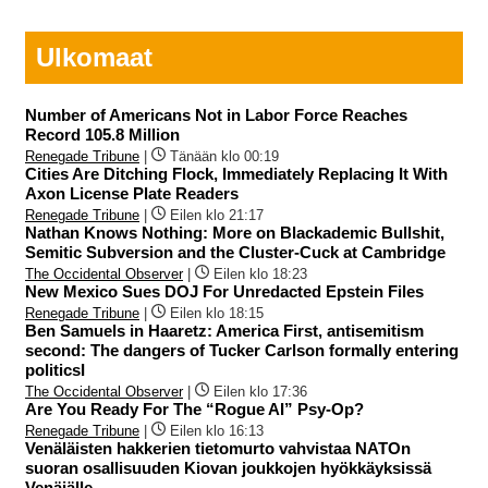
Ulkomaat
Number of Americans Not in Labor Force Reaches
Record 105.8 Million
Renegade Tribune
|
Tänään klo 00:19
Cities Are Ditching Flock, Immediately Replacing It With
Axon License Plate Readers
Renegade Tribune
|
Eilen klo 21:17
Nathan Knows Nothing: More on Blackademic Bullshit,
Semitic Subversion and the Cluster-Cuck at Cambridge
The Occidental Observer
|
Eilen klo 18:23
New Mexico Sues DOJ For Unredacted Epstein Files
Renegade Tribune
|
Eilen klo 18:15
Ben Samuels in Haaretz: America First, antisemitism
second: The dangers of Tucker Carlson formally entering
politicsI
The Occidental Observer
|
Eilen klo 17:36
Are You Ready For The “Rogue AI” Psy-Op?
Renegade Tribune
|
Eilen klo 16:13
Venäläisten hakkerien tietomurto vahvistaa NATOn
suoran osallisuuden Kiovan joukkojen hyökkäyksissä
Venäjälle