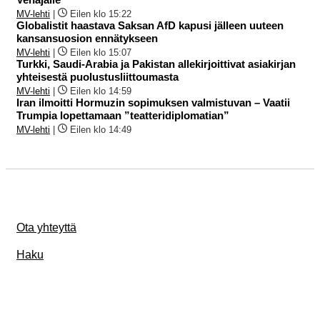
MV-lehti
|
Eilen klo 15:22
Globalistit haastava Saksan AfD kapusi jälleen uuteen
kansansuosion ennätykseen
MV-lehti
|
Eilen klo 15:07
Turkki, Saudi-Arabia ja Pakistan allekirjoittivat asiakirjan
yhteisestä puolustusliittoumasta
MV-lehti
|
Eilen klo 14:59
Iran ilmoitti Hormuzin sopimuksen valmistuvan – Vaatii
Trumpia lopettamaan ”teatteridiplomatian”
MV-lehti
|
Eilen klo 14:49
Ota yhteyttä
Haku