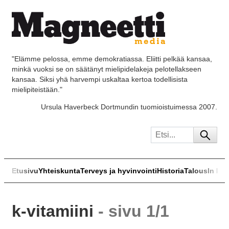
"Elämme pelossa, emme demokratiassa. Eliitti pelkää kansaa,
minkä vuoksi se on säätänyt mielipidelakeja pelotellakseen
kansaa. Siksi yhä harvempi uskaltaa kertoa todellisista
mielipiteistään."
Ursula Haverbeck Dortmundin tuomioistuimessa 2007.
Etusivu
Yhteiskunta
Terveys ja hyvinvointi
Historia
Talous
In Eng
k-vitamiini
- sivu 1/1