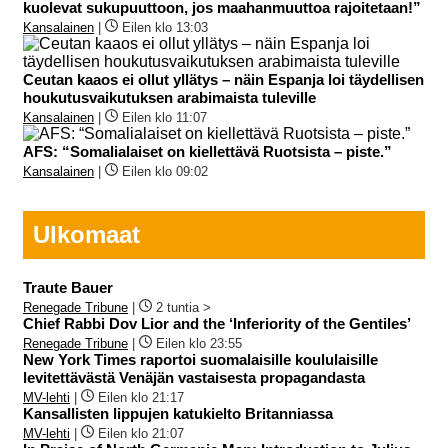
kuolevat sukupuuttoon, jos maahanmuuttoa rajoitetaan!”
Kansalainen
|
Eilen klo 13:03
Ceutan kaaos ei ollut yllätys – näin Espanja loi täydellisen
houkutusvaikutuksen arabimaista tuleville
Kansalainen
|
Eilen klo 11:07
AFS: “Somalialaiset on kiellettävä Ruotsista – piste.”
Kansalainen
|
Eilen klo 09:02
Ulkomaat
Traute Bauer
Renegade Tribune
|
2 tuntia >
Chief Rabbi Dov Lior and the ‘Inferiority of the Gentiles’
Renegade Tribune
|
Eilen klo 23:55
New York Times raportoi suomalaisille koululaisille
levitettävästä Venäjän vastaisesta propagandasta
MV-lehti
|
Eilen klo 21:17
Kansallisten lippujen katukielto Britanniassa
MV-lehti
|
Eilen klo 21:07