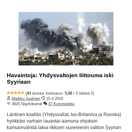
Havaintoja: Yhdysvaltojen liittouma iski
Syyriaan
(
43
arviota, keskiarvo:
5,00
/ 5 tähteä 5)
Markku Juutinen
15.4.2018
3825 Näyttökerrat
47 Kommenttia
Läntinen koalitio (Yhdysvallat, Iso-Britannia ja Ranska)
hyökkäsi varhain lauantai-aamuna ohjuksin
kansainvälistä lakia rikkoen suvereenin valtion Syyrian