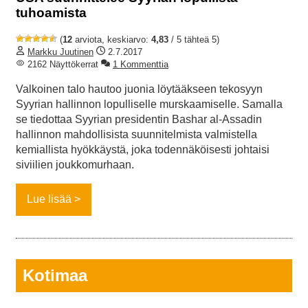
tuhoamista
(
12
arviota, keskiarvo:
4,83
/ 5 tähteä 5)
Markku Juutinen
2.7.2017
2162 Näyttökerrat
1 Kommenttia
Valkoinen talo hautoo juonia löytääkseen tekosyyn
Syyrian hallinnon lopulliselle murskaamiselle. Samalla
se tiedottaa Syyrian presidentin Bashar al-Assadin
hallinnon mahdollisista suunnitelmista valmistella
kemiallista hyökkäystä, joka todennäköisesti johtaisi
siviilien joukkomurhaan.
Lue lisää
Kotimaa