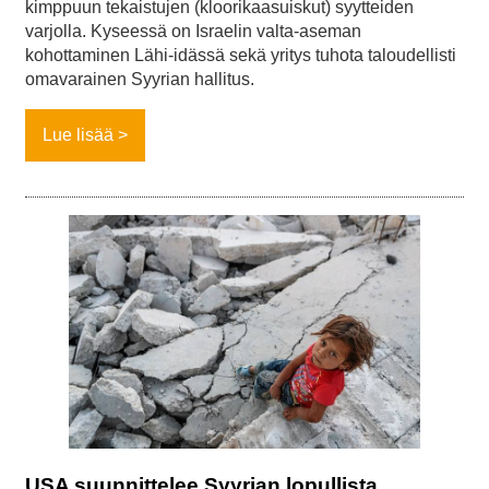
kimppuun tekaistujen (kloorikaasuiskut) syytteiden
varjolla. Kyseessä on Israelin valta-aseman
kohottaminen Lähi-idässä sekä yritys tuhota taloudellisti
omavarainen Syyrian hallitus.
Lue lisää
USA suunnittelee Syyrian lopullista