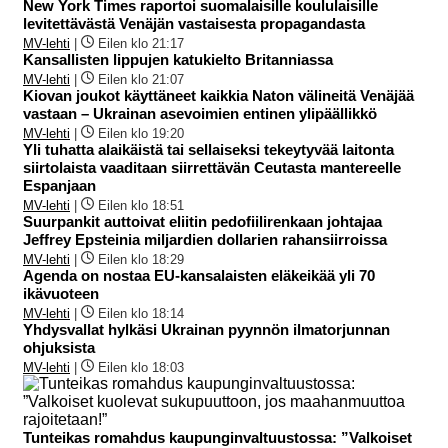
New York Times raportoi suomalaisille koululaisille
levitettävästä Venäjän vastaisesta propagandasta
MV-lehti
|
Eilen klo 21:17
Kansallisten lippujen katukielto Britanniassa
MV-lehti
|
Eilen klo 21:07
Kiovan joukot käyttäneet kaikkia Naton välineitä Venäjää
vastaan – Ukrainan asevoimien entinen ylipäällikkö
MV-lehti
|
Eilen klo 19:20
Yli tuhatta alaikäistä tai sellaiseksi tekeytyvää laitonta
siirtolaista vaaditaan siirrettävän Ceutasta mantereelle
Espanjaan
MV-lehti
|
Eilen klo 18:51
Suurpankit auttoivat eliitin pedofiilirenkaan johtajaa
Jeffrey Epsteinia miljardien dollarien rahansiirroissa
MV-lehti
|
Eilen klo 18:29
Agenda on nostaa EU-kansalaisten eläkeikää yli 70
ikävuoteen
MV-lehti
|
Eilen klo 18:14
Yhdysvallat hylkäsi Ukrainan pyynnön ilmatorjunnan
ohjuksista
MV-lehti
|
Eilen klo 18:03
Tunteikas romahdus kaupunginvaltuustossa: ”Valkoiset