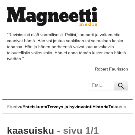
"Revisionisti elää vaarallisesti. Poliisi, tuomarit ja valtamedia
vaanivat häntä. Hän voi joutua vankilaan tai sairaalaan koska
tahansa. Hän ja hänen perheensä voivat joutua vakaviin
taloudellisiin vaikeuksiin. Hän ei anna tämän kuitenkaan häiritä
työtään."
Robert Faurisson
Etusivu
Yhteiskunta
Terveys ja hyvinvointi
Historia
Talous
In Eng
kaasuisku
- sivu 1/1