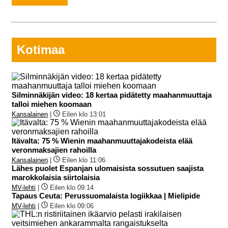
Kotimaa
Silminnäkijän video: 18 kertaa pidätetty maahanmuuttaja
talloi miehen koomaan
Kansalainen
|
Eilen klo 13:01
Itävalta: 75 % Wienin maahanmuuttajakodeista elää
veronmaksajien rahoilla
Kansalainen
|
Eilen klo 11:06
Lähes puolet Espanjan ulomaisista sossutuen saajista
marokkolaisia siirtolaisia
MV-lehti
|
Eilen klo 09:14
Tapaus Ceuta: Perussuomalaista logiikkaa | Mielipide
MV-lehti
|
Eilen klo 09:06