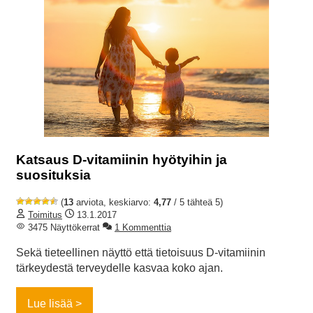
Katsaus D-vitamiinin hyötyihin ja
suosituksia
(
13
arviota, keskiarvo:
4,77
/ 5 tähteä 5)
Toimitus
13.1.2017
3475 Näyttökerrat
1 Kommenttia
Sekä tieteellinen näyttö että tietoisuus D-vitamiinin
tärkeydestä terveydelle kasvaa koko ajan.
Lue lisää