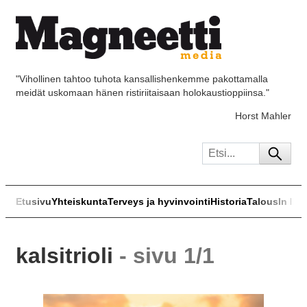
"Vihollinen tahtoo tuhota kansallishenkemme pakottamalla
meidät uskomaan hänen ristiriitaisaan holokaustioppiinsa."
Horst Mahler
Etusivu
Yhteiskunta
Terveys ja hyvinvointi
Historia
Talous
In Eng
kalsitrioli
- sivu 1/1