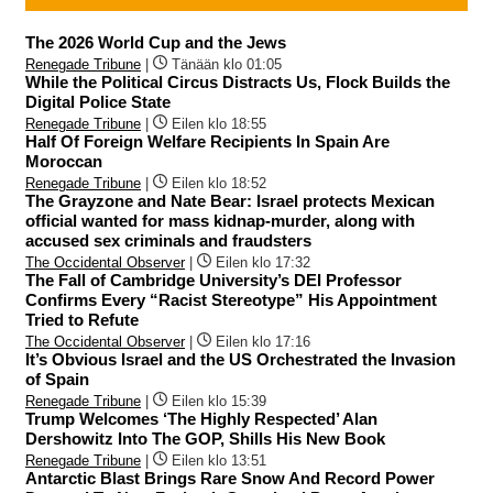
The 2026 World Cup and the Jews
Renegade Tribune
|
Tänään klo 01:05
While the Political Circus Distracts Us, Flock Builds the
Digital Police State
Renegade Tribune
|
Eilen klo 18:55
Half Of Foreign Welfare Recipients In Spain Are
Moroccan
Renegade Tribune
|
Eilen klo 18:52
The Grayzone and Nate Bear: Israel protects Mexican
official wanted for mass kidnap-murder, along with
accused sex criminals and fraudsters
The Occidental Observer
|
Eilen klo 17:32
The Fall of Cambridge University’s DEI Professor
Confirms Every “Racist Stereotype” His Appointment
Tried to Refute
The Occidental Observer
|
Eilen klo 17:16
It’s Obvious Israel and the US Orchestrated the Invasion
of Spain
Renegade Tribune
|
Eilen klo 15:39
Trump Welcomes ‘The Highly Respected’ Alan
Dershowitz Into The GOP, Shills His New Book
Renegade Tribune
|
Eilen klo 13:51
Antarctic Blast Brings Rare Snow And Record Power