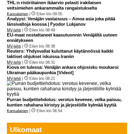
THL:n ristiriitainen ikäarvio pelasti irakilaisen
veitsimiehen ankarammalta rangaistukselta
Kansalainen
|
Eilen klo 09:05
Analyysi: Venäjän vastaisuus – Ainoa asia joka pitää
länsivaltoja koossa | Fyodor Lukjanov
MV-lehti
|
Eilen klo 08:49
EU-maat nostattaneet kaasutuonnin Venäjältä uuteen
ennätykseen
MV-lehti
|
Eilen klo 08:38
Reuters: Yhdysvallat kuluttanut käytännössä kaikki
taktiset ohjukset iskuissa Iraniin
MV-lehti
|
Eilen klo 08:31
Kiova on tulessa: Venäjän ankara ohjusisku moukaroi
Ukrainan pääkaupunkia [Videot]
MV-lehti
|
Eilen klo 08:21
Purran budjettiehdotus: verotus kevenee, velka paisuu,
kuntien rahahana kiristyy ja järjestöille kylmää kyytiä
Kansalainen
|
Eilen klo 06:54
Ulkomaat