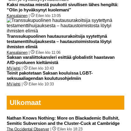
Kaksi mustaa miestä puukotti sivullisen lähes hengiltä:
“Olin jo hyväksynyt kuolemani”
Kansalainen
|
Eilen klo 13:05
Transsukupuolinen hautausurakoitsija syytettynä
testamenttihuijauksesta – hautaustoimistosta löytyi
ihmisten elimiä
Kansalainen
|
Eilen klo 11:06
Saksan varaliittokansleri esittää globalistit haastavan
AfD-puolueen kieltämistä
MV-lehti
|
Eilen klo 10:43
Teinit pakotetaan Saksan kouluissa LGBT-
seksuaaliagendan koulutusohjelmiin
MV-lehti
|
Eilen klo 10:33
Ulkomaat
Nathan Knows Nothing: More on Blackademic Bullshit,
Semitic Subversion and the Cluster-Cuck at Cambridge
The Occidental Observer
|
Eilen klo 18:23