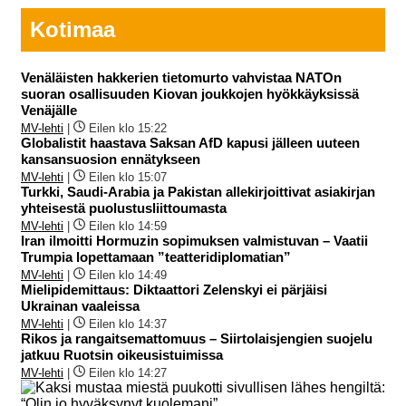
Kotimaa
Venäläisten hakkerien tietomurto vahvistaa NATOn
suoran osallisuuden Kiovan joukkojen hyökkäyksissä
Venäjälle
MV-lehti
|
Eilen klo 15:22
Globalistit haastava Saksan AfD kapusi jälleen uuteen
kansansuosion ennätykseen
MV-lehti
|
Eilen klo 15:07
Turkki, Saudi-Arabia ja Pakistan allekirjoittivat asiakirjan
yhteisestä puolustusliittoumasta
MV-lehti
|
Eilen klo 14:59
Iran ilmoitti Hormuzin sopimuksen valmistuvan – Vaatii
Trumpia lopettamaan ”teatteridiplomatian”
MV-lehti
|
Eilen klo 14:49
Mielipidemittaus: Diktaattori Zelenskyi ei pärjäisi
Ukrainan vaaleissa
MV-lehti
|
Eilen klo 14:37
Rikos ja rangaitsemattomuus – Siirtolaisjengien suojelu
jatkuu Ruotsin oikeusistuimissa
MV-lehti
|
Eilen klo 14:27