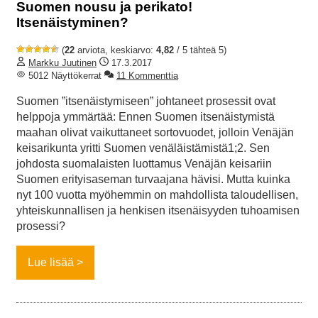
Suomen nousu ja perikato!
Itsenäistyminen?
(
22
arviota, keskiarvo:
4,82
/ 5 tähteä 5)
Markku Juutinen
17.3.2017
5012 Näyttökerrat
11 Kommenttia
Suomen ”itsenäistymiseen” johtaneet prosessit ovat
helppoja ymmärtää: Ennen Suomen itsenäistymistä
maahan olivat vaikuttaneet sortovuodet, jolloin Venäjän
keisarikunta yritti Suomen venäläistämistä1;2. Sen
johdosta suomalaisten luottamus Venäjän keisariin
Suomen erityisaseman turvaajana hävisi. Mutta kuinka
nyt 100 vuotta myöhemmin on mahdollista taloudellisen,
yhteiskunnallisen ja henkisen itsenäisyyden tuhoamisen
prosessi?
Lue lisää