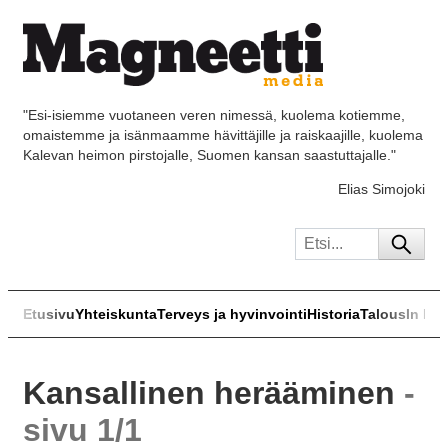
"Esi-isiemme vuotaneen veren nimessä, kuolema kotiemme,
omaistemme ja isänmaamme hävittäjille ja raiskaajille, kuolema
Kalevan heimon pirstojalle, Suomen kansan saastuttajalle."
Elias Simojoki
Etusivu
Yhteiskunta
Terveys ja hyvinvointi
Historia
Talous
In Eng
Kansallinen herääminen
-
sivu 1/1