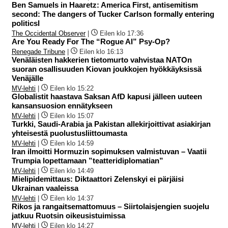
Ben Samuels in Haaretz: America First, antisemitism
second: The dangers of Tucker Carlson formally entering
politicsI
The Occidental Observer
|
Eilen klo 17:36
Are You Ready For The “Rogue AI” Psy-Op?
Renegade Tribune
|
Eilen klo 16:13
Venäläisten hakkerien tietomurto vahvistaa NATOn
suoran osallisuuden Kiovan joukkojen hyökkäyksissä
Venäjälle
MV-lehti
|
Eilen klo 15:22
Globalistit haastava Saksan AfD kapusi jälleen uuteen
kansansuosion ennätykseen
MV-lehti
|
Eilen klo 15:07
Turkki, Saudi-Arabia ja Pakistan allekirjoittivat asiakirjan
yhteisestä puolustusliittoumasta
MV-lehti
|
Eilen klo 14:59
Iran ilmoitti Hormuzin sopimuksen valmistuvan – Vaatii
Trumpia lopettamaan ”teatteridiplomatian”
MV-lehti
|
Eilen klo 14:49
Mielipidemittaus: Diktaattori Zelenskyi ei pärjäisi
Ukrainan vaaleissa
MV-lehti
|
Eilen klo 14:37
Rikos ja rangaitsemattomuus – Siirtolaisjengien suojelu
jatkuu Ruotsin oikeusistuimissa
MV-lehti
|
Eilen klo 14:27