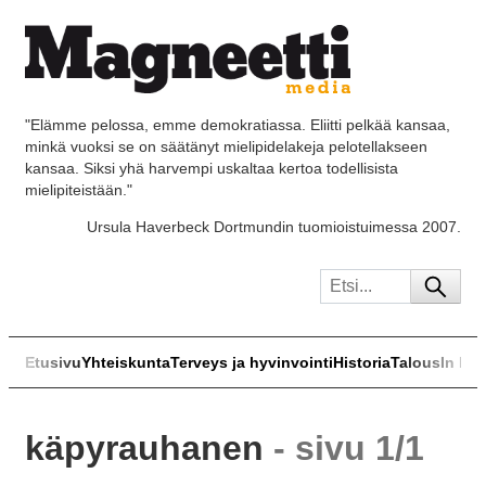
"Elämme pelossa, emme demokratiassa. Eliitti pelkää kansaa,
minkä vuoksi se on säätänyt mielipidelakeja pelotellakseen
kansaa. Siksi yhä harvempi uskaltaa kertoa todellisista
mielipiteistään."
Ursula Haverbeck Dortmundin tuomioistuimessa 2007.
Etusivu
Yhteiskunta
Terveys ja hyvinvointi
Historia
Talous
In Eng
käpyrauhanen
- sivu 1/1