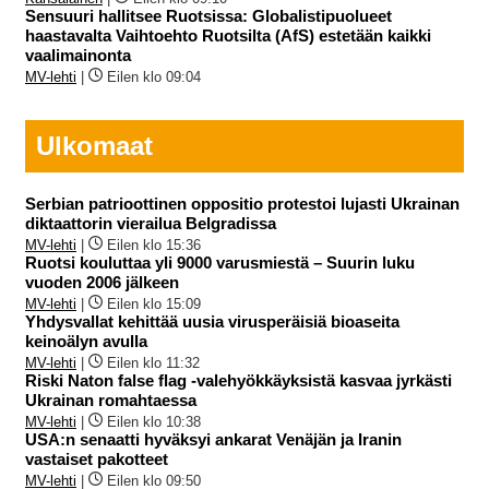
Sensuuri hallitsee Ruotsissa: Globalistipuolueet
haastavalta Vaihtoehto Ruotsilta (AfS) estetään kaikki
vaalimainonta
MV-lehti
|
Eilen klo 09:04
Ulkomaat
Serbian patrioottinen oppositio protestoi lujasti Ukrainan
diktaattorin vierailua Belgradissa
MV-lehti
|
Eilen klo 15:36
Ruotsi kouluttaa yli 9000 varusmiestä – Suurin luku
vuoden 2006 jälkeen
MV-lehti
|
Eilen klo 15:09
Yhdysvallat kehittää uusia virusperäisiä bioaseita
keinoälyn avulla
MV-lehti
|
Eilen klo 11:32
Riski Naton false flag -valehyökkäyksistä kasvaa jyrkästi
Ukrainan romahtaessa
MV-lehti
|
Eilen klo 10:38
USA:n senaatti hyväksyi ankarat Venäjän ja Iranin
vastaiset pakotteet
MV-lehti
|
Eilen klo 09:50