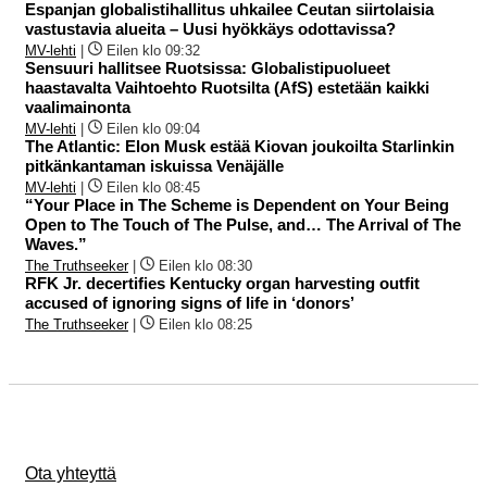
Espanjan globalistihallitus uhkailee Ceutan siirtolaisia
vastustavia alueita – Uusi hyökkäys odottavissa?
MV-lehti
|
Eilen klo 09:32
Sensuuri hallitsee Ruotsissa: Globalistipuolueet
haastavalta Vaihtoehto Ruotsilta (AfS) estetään kaikki
vaalimainonta
MV-lehti
|
Eilen klo 09:04
The Atlantic: Elon Musk estää Kiovan joukoilta Starlinkin
pitkänkantaman iskuissa Venäjälle
MV-lehti
|
Eilen klo 08:45
“Your Place in The Scheme is Dependent on Your Being
Open to The Touch of The Pulse, and… The Arrival of The
Waves.”
The Truthseeker
|
Eilen klo 08:30
RFK Jr. decertifies Kentucky organ harvesting outfit
accused of ignoring signs of life in ‘donors’
The Truthseeker
|
Eilen klo 08:25
Ota yhteyttä