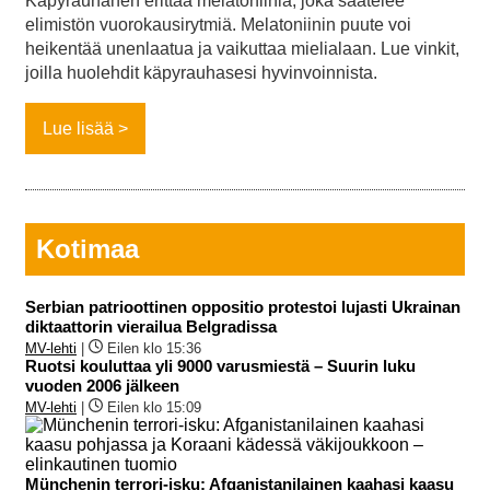
Käpyrauhanen erittää melatoniinia, joka säätelee
elimistön vuorokausirytmiä. Melatoniinin puute voi
heikentää unenlaatua ja vaikuttaa mielialaan. Lue vinkit,
joilla huolehdit käpyrauhasesi hyvinvoinnista.
Lue lisää
Kotimaa
Serbian patrioottinen oppositio protestoi lujasti Ukrainan
diktaattorin vierailua Belgradissa
MV-lehti
|
Eilen klo 15:36
Ruotsi kouluttaa yli 9000 varusmiestä – Suurin luku
vuoden 2006 jälkeen
MV-lehti
|
Eilen klo 15:09
Münchenin terrori-isku: Afganistanilainen kaahasi kaasu