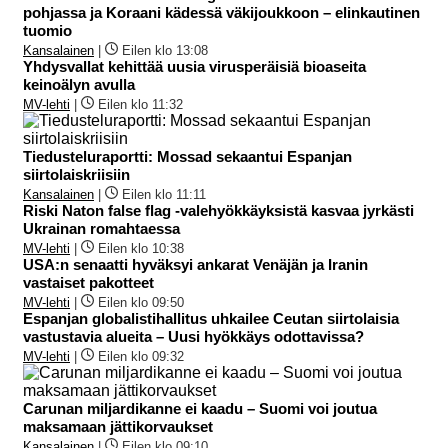
pohjassa ja Koraani kädessä väkijoukkoon – elinkautinen
tuomio
Kansalainen
|
Eilen klo 13:08
Yhdysvallat kehittää uusia virusperäisiä bioaseita
keinoälyn avulla
MV-lehti
|
Eilen klo 11:32
Tiedusteluraportti: Mossad sekaantui Espanjan
siirtolaiskriisiin
Kansalainen
|
Eilen klo 11:11
Riski Naton false flag -valehyökkäyksistä kasvaa jyrkästi
Ukrainan romahtaessa
MV-lehti
|
Eilen klo 10:38
USA:n senaatti hyväksyi ankarat Venäjän ja Iranin
vastaiset pakotteet
MV-lehti
|
Eilen klo 09:50
Espanjan globalistihallitus uhkailee Ceutan siirtolaisia
vastustavia alueita – Uusi hyökkäys odottavissa?
MV-lehti
|
Eilen klo 09:32
Carunan miljardikanne ei kaadu – Suomi voi joutua
maksamaan jättikorvaukset
Kansalainen
|
Eilen klo 09:10