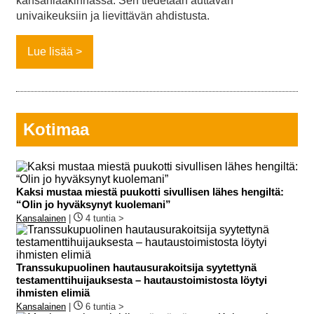
kansanlääkinnässä. Sen tiedetään auttavan
univaikeuksiin ja lievittävän ahdistusta.
Lue lisää
Kotimaa
Kaksi mustaa miestä puukotti sivullisen lähes hengiltä:
“Olin jo hyväksynyt kuolemani”
Kansalainen
|
4 tuntia >
Transsukupuolinen hautausurakoitsija syytettynä
testamenttihuijauksesta – hautaustoimistosta löytyi
ihmisten elimiä
Kansalainen
|
6 tuntia >