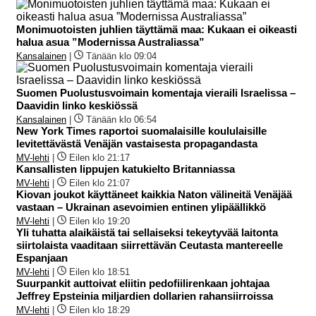
Monimuotoisten juhlien täyttämä maa: Kukaan ei oikeasti
halua asua ”Modernissa Australiassa”
Kansalainen
|
Tänään klo 09:04
Suomen Puolustusvoimain komentaja vieraili Israelissa –
Daavidin linko keskiössä
Kansalainen
|
Tänään klo 06:54
New York Times raportoi suomalaisille koululaisille
levitettävästä Venäjän vastaisesta propagandasta
MV-lehti
|
Eilen klo 21:17
Kansallisten lippujen katukielto Britanniassa
MV-lehti
|
Eilen klo 21:07
Kiovan joukot käyttäneet kaikkia Naton välineitä Venäjää
vastaan – Ukrainan asevoimien entinen ylipäällikkö
MV-lehti
|
Eilen klo 19:20
Yli tuhatta alaikäistä tai sellaiseksi tekeytyvää laitonta
siirtolaista vaaditaan siirrettävän Ceutasta mantereelle
Espanjaan
MV-lehti
|
Eilen klo 18:51
Suurpankit auttoivat eliitin pedofiilirenkaan johtajaa
Jeffrey Epsteinia miljardien dollarien rahansiirroissa
MV-lehti
|
Eilen klo 18:29