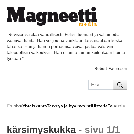
"Revisionisti elää vaarallisesti. Poliisi, tuomarit ja valtamedia
vaanivat häntä. Hän voi joutua vankilaan tai sairaalaan koska
tahansa. Hän ja hänen perheensä voivat joutua vakaviin
taloudellisiin vaikeuksiin. Hän ei anna tämän kuitenkaan häiritä
työtään."
Robert Faurisson
Etusivu
Yhteiskunta
Terveys ja hyvinvointi
Historia
Talous
In Eng
kärsimyskukka
- sivu 1/1