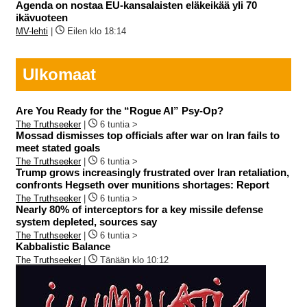
Agenda on nostaa EU-kansalaisten eläkeikää yli 70
ikävuoteen
MV-lehti
|
Eilen klo 18:14
Ulkomaat
Are You Ready for the “Rogue AI” Psy-Op?
The Truthseeker
|
6 tuntia >
Mossad dismisses top officials after war on Iran fails to
meet stated goals
The Truthseeker
|
6 tuntia >
Trump grows increasingly frustrated over Iran retaliation,
confronts Hegseth over munitions shortages: Report
The Truthseeker
|
6 tuntia >
Nearly 80% of interceptors for a key missile defense
system depleted, sources say
The Truthseeker
|
6 tuntia >
Kabbalistic Balance
The Truthseeker
|
Tänään klo 10:12