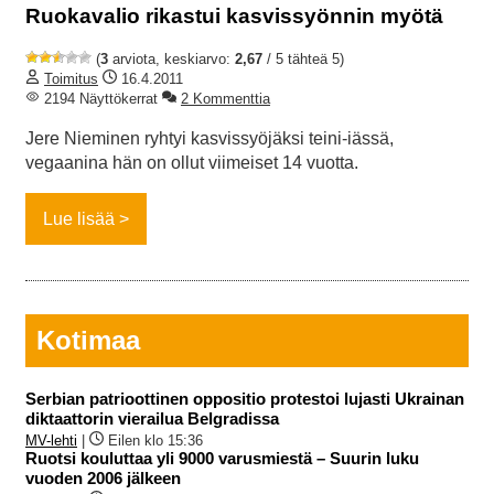
Ruokavalio rikastui kasvissyönnin myötä
(
3
arviota, keskiarvo:
2,67
/ 5 tähteä 5)
Toimitus
16.4.2011
2194 Näyttökerrat
2 Kommenttia
Jere Nieminen ryhtyi kasvissyöjäksi teini-iässä,
vegaanina hän on ollut viimeiset 14 vuotta.
Lue lisää
Kotimaa
Serbian patrioottinen oppositio protestoi lujasti Ukrainan
diktaattorin vierailua Belgradissa
MV-lehti
|
Eilen klo 15:36
Ruotsi kouluttaa yli 9000 varusmiestä – Suurin luku
vuoden 2006 jälkeen