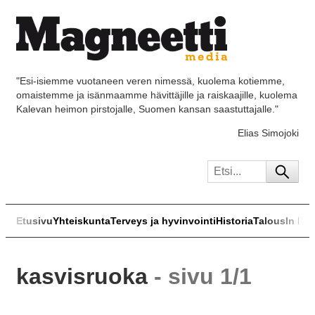
"Esi-isiemme vuotaneen veren nimessä, kuolema kotiemme,
omaistemme ja isänmaamme hävittäjille ja raiskaajille, kuolema
Kalevan heimon pirstojalle, Suomen kansan saastuttajalle."
Elias Simojoki
Etusivu
Yhteiskunta
Terveys ja hyvinvointi
Historia
Talous
In Eng
kasvisruoka
- sivu 1/1