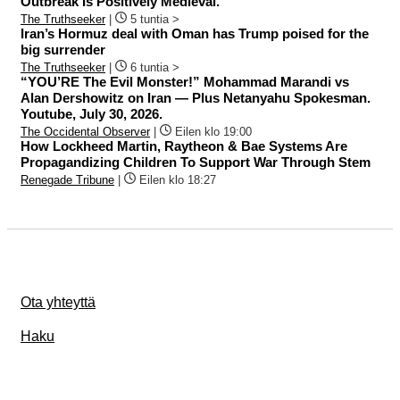
Outbreak Is Positively Medieval.
The Truthseeker
|
5 tuntia >
Iran’s Hormuz deal with Oman has Trump poised for the
big surrender
The Truthseeker
|
6 tuntia >
“YOU’RE The Evil Monster!” Mohammad Marandi vs
Alan Dershowitz on Iran — Plus Netanyahu Spokesman.
Youtube, July 30, 2026.
The Occidental Observer
|
Eilen klo 19:00
How Lockheed Martin, Raytheon & Bae Systems Are
Propagandizing Children To Support War Through Stem
Renegade Tribune
|
Eilen klo 18:27
Ota yhteyttä
Haku