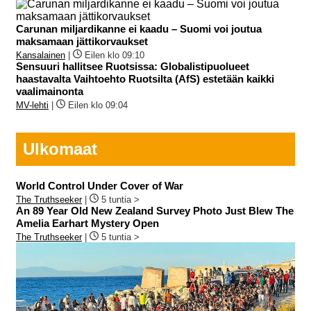
Carunan miljardikanne ei kaadu – Suomi voi joutua
maksamaan jättikorvaukset
Kansalainen
|
Eilen klo 09:10
Sensuuri hallitsee Ruotsissa: Globalistipuolueet
haastavalta Vaihtoehto Ruotsilta (AfS) estetään kaikki
vaalimainonta
MV-lehti
|
Eilen klo 09:04
Ulkomaat
World Control Under Cover of War
The Truthseeker
|
5 tuntia >
An 89 Year Old New Zealand Survey Photo Just Blew The
Amelia Earhart Mystery Open
The Truthseeker
|
5 tuntia >