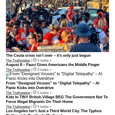
The Ceuta crisis isn’t over – it’s only just begun
The Truthseeker
|
5 tuntia >
August 8 – Fauci Gives Americans the Middle Finger
The Truthseeker
|
5 tuntia >
From “Designed Viruses” to “Digital Telepathy” – AI
Panic Kicks into Overdrive
The Truthseeker
|
5 tuntia >
Kids In TINY British Village BEG The Government Not To
Force Illegal Migrants On Their Home
The Truthseeker
|
5 tuntia >
Los Angeles Isn’t Just a Third World City. The Typhus