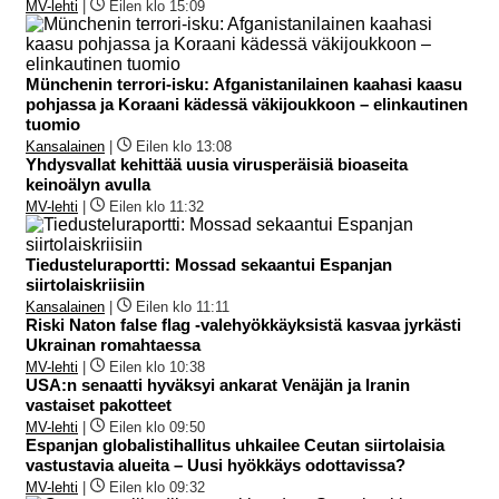
MV-lehti
|
Eilen klo 15:09
Münchenin terrori-isku: Afganistanilainen kaahasi kaasu
pohjassa ja Koraani kädessä väkijoukkoon – elinkautinen
tuomio
Kansalainen
|
Eilen klo 13:08
Yhdysvallat kehittää uusia virusperäisiä bioaseita
keinoälyn avulla
MV-lehti
|
Eilen klo 11:32
Tiedusteluraportti: Mossad sekaantui Espanjan
siirtolaiskriisiin
Kansalainen
|
Eilen klo 11:11
Riski Naton false flag -valehyökkäyksistä kasvaa jyrkästi
Ukrainan romahtaessa
MV-lehti
|
Eilen klo 10:38
USA:n senaatti hyväksyi ankarat Venäjän ja Iranin
vastaiset pakotteet
MV-lehti
|
Eilen klo 09:50
Espanjan globalistihallitus uhkailee Ceutan siirtolaisia
vastustavia alueita – Uusi hyökkäys odottavissa?
MV-lehti
|
Eilen klo 09:32