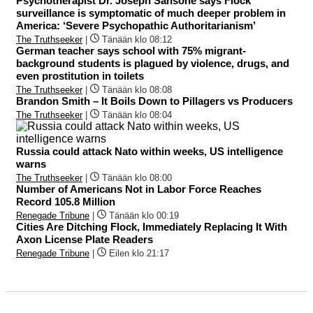
Psychotherapist Dr. Joseph Sansone says Flock
surveillance is symptomatic of much deeper problem in
America: ‘Severe Psychopathic Authoritarianism’
The Truthseeker
|
Tänään klo 08:12
German teacher says school with 75% migrant-
background students is plagued by violence, drugs, and
even prostitution in toilets
The Truthseeker
|
Tänään klo 08:08
Brandon Smith – It Boils Down to Pillagers vs Producers
The Truthseeker
|
Tänään klo 08:04
Russia could attack Nato within weeks, US intelligence
warns
The Truthseeker
|
Tänään klo 08:00
Number of Americans Not in Labor Force Reaches
Record 105.8 Million
Renegade Tribune
|
Tänään klo 00:19
Cities Are Ditching Flock, Immediately Replacing It With
Axon License Plate Readers
Renegade Tribune
|
Eilen klo 21:17