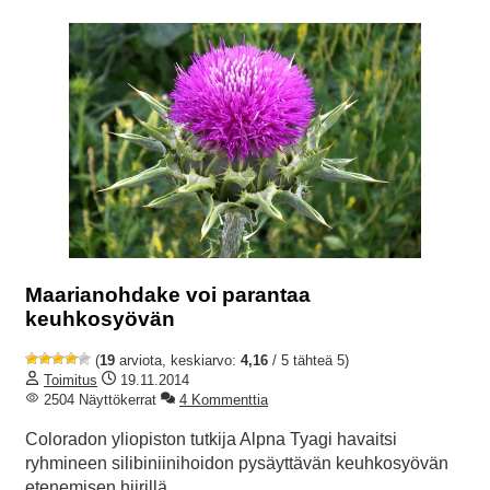
Maarianohdake voi parantaa
keuhkosyövän
(
19
arviota, keskiarvo:
4,16
/ 5 tähteä 5)
Toimitus
19.11.2014
2504 Näyttökerrat
4 Kommenttia
Coloradon yliopiston tutkija Alpna Tyagi havaitsi
ryhmineen silibiniinihoidon pysäyttävän keuhkosyövän
etenemisen hiirillä.