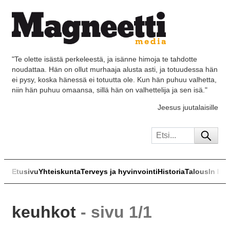
"Te olette isästä perkeleestä, ja isänne himoja te tahdotte
noudattaa. Hän on ollut murhaaja alusta asti, ja totuudessa hän
ei pysy, koska hänessä ei totuutta ole. Kun hän puhuu valhetta,
niin hän puhuu omaansa, sillä hän on valhettelija ja sen isä."
Jeesus juutalaisille
Etusivu
Yhteiskunta
Terveys ja hyvinvointi
Historia
Talous
In Eng
keuhkot
- sivu 1/1