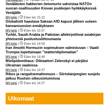
Venäläisten hakkerien tietomurto vahvistaa NATOn
suoran osallisuuden Kiovan joukkojen hyökkäyksissä
Venäjälle
MV-lehti
|
Eilen klo 15:22
Globalistit haastava Saksan AfD kapusi jälleen uuteen
kansansuosion ennätykseen
MV-lehti
|
Eilen klo 15:07
Turkki, Saudi-Arabia ja Pakistan allekirjoittivat asiakirjan
yhteisestä puolustusliittoumasta
MV-lehti
|
Eilen klo 14:59
Iran ilmoitti Hormuzin sopimuksen valmistuvan – Vaatii
Trumpia lopettamaan ”teatteridiplomatian”
MV-lehti
|
Eilen klo 14:49
Mielipidemittaus: Diktaattori Zelenskyi ei pärjäisi
Ukrainan vaaleissa
MV-lehti
|
Eilen klo 14:37
Rikos ja rangaitsemattomuus – Siirtolaisjengien suojelu
jatkuu Ruotsin oikeusistuimissa
MV-lehti
|
Eilen klo 14:27
Ulkomaat