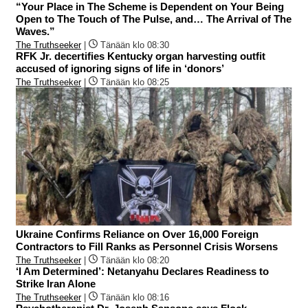
“Your Place in The Scheme is Dependent on Your Being
Open to The Touch of The Pulse, and… The Arrival of The
Waves.”
The Truthseeker
|
Tänään klo 08:30
RFK Jr. decertifies Kentucky organ harvesting outfit
accused of ignoring signs of life in ‘donors’
The Truthseeker
|
Tänään klo 08:25
Ukraine Confirms Reliance on Over 16,000 Foreign
Contractors to Fill Ranks as Personnel Crisis Worsens
The Truthseeker
|
Tänään klo 08:20
‘I Am Determined’: Netanyahu Declares Readiness to
Strike Iran Alone
The Truthseeker
|
Tänään klo 08:16