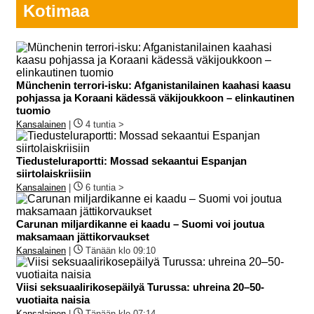
Kotimaa
Münchenin terrori-isku: Afganistanilainen kaahasi kaasu
pohjassa ja Koraani kädessä väkijoukkoon – elinkautinen
tuomio
Kansalainen
|
4 tuntia >
Tiedusteluraportti: Mossad sekaantui Espanjan
siirtolaiskriisiin
Kansalainen
|
6 tuntia >
Carunan miljardikanne ei kaadu – Suomi voi joutua
maksamaan jättikorvaukset
Kansalainen
|
Tänään klo 09:10
Viisi seksuaalirikosepäilyä Turussa: uhreina 20–50-
vuotiaita naisia
Kansalainen
|
Tänään klo 07:14