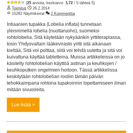
(
25
arviota, keskiarvo:
3,72
/ 5 tähteä 5)
Toimitus
26.2.2014
15282 Näyttökerrat
2 Kommenttia
Intiaanien tupakka (Lobelia inflata) tunnetaan
yleisnimellä lobelia (nuottaruoho), suomeksi
rohtolobelia. Sitä käytetään nykyäänkin yrttiterapiassa,
tosin Yhdysvaltain lääkevirasto yritti sitä aikanaan
kieltää. Sitä voi polttaa, siitä voi tehdä uutetta ja sitä voi
kuivattuna käyttää tabletteina. Muissa artikkeleissa on jo
käsitelty rohtolobelian käyttöä astman ja keuhkojen /
keuhkoputken ongelmien hoitoon. Tässä artikkelissa
keskitytään rohtolobelian rooliin tämän päivän
tehokkaimpana rohtona tupakoinnin lopettamiseen ilman
mitään sivuoireita.
Lue lisää