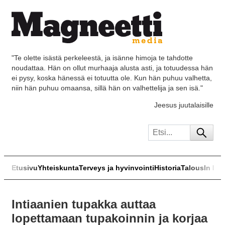
"Te olette isästä perkeleestä, ja isänne himoja te tahdotte
noudattaa. Hän on ollut murhaaja alusta asti, ja totuudessa hän
ei pysy, koska hänessä ei totuutta ole. Kun hän puhuu valhetta,
niin hän puhuu omaansa, sillä hän on valhettelija ja sen isä."
Jeesus juutalaisille
Etusivu
Yhteiskunta
Terveys ja hyvinvointi
Historia
Talous
In Eng
Intiaanien tupakka auttaa
lopettamaan tupakoinnin ja korjaa