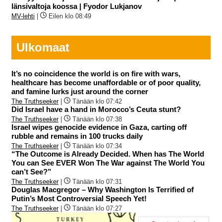
länsivaltoja koossa | Fyodor Lukjanov
MV-lehti
|
Eilen klo 08:49
Ulkomaat
It’s no coincidence the world is on fire with wars,
healthcare has become unaffordable or of poor quality,
and famine lurks just around the corner
The Truthseeker
|
Tänään klo 07:42
Did Israel have a hand in Morocco’s Ceuta stunt?
The Truthseeker
|
Tänään klo 07:38
Israel wipes genocide evidence in Gaza, carting off
rubble and remains in 100 trucks daily
The Truthseeker
|
Tänään klo 07:34
“The Outcome is Already Decided. When has The World
You can See EVER Won The War against The World You
can’t See?”
The Truthseeker
|
Tänään klo 07:31
Douglas Macgregor – Why Washington Is Terrified of
Putin’s Most Controversial Speech Yet!
The Truthseeker
|
Tänään klo 07:27