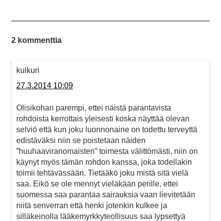
2 kommenttia
kulkuri
27.3.2014 10:09
Olisikohan parempi, ettei näistä parantavista
rohdoista kerrottais yleisesti koska näyttää olevan
selviö että kun joku luonnonaine on todettu terveyttä
edistäväksi niin se poistetaan näiden
”huuhaaviranomaisten” toimesta välittömästi, niin on
käynyt myös tämän rohdon kanssa, joka todellakin
toimii tehtävässään. Tietääkö joku mistä sitä vielä
saa. Eikö se ole mennyt vieläkään perille, ettei
suomessa saa parantaa sairauksia vaan lievitetään
niitä senverran että henki jotenkin kulkee ja
silläkeinolla lääkemyrkkyteollisuus saa lypsettyä