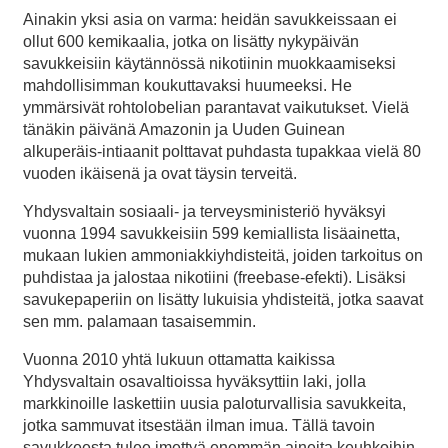
Ainakin yksi asia on varma: heidän savukkeissaan ei
ollut 600 kemikaalia, jotka on lisätty nykypäivän
savukkeisiin käytännössä nikotiinin muokkaamiseksi
mahdollisimman koukuttavaksi huumeeksi. He
ymmärsivät rohtolobelian parantavat vaikutukset. Vielä
tänäkin päivänä Amazonin ja Uuden Guinean
alkuperäis-intiaanit polttavat puhdasta tupakkaa vielä 80
vuoden ikäisenä ja ovat täysin terveitä.
Yhdysvaltain sosiaali- ja terveysministeriö hyväksyi
vuonna 1994 savukkeisiin 599 kemiallista lisäainetta,
mukaan lukien ammoniakkiyhdisteitä, joiden tarkoitus on
puhdistaa ja jalostaa nikotiini (freebase-efekti). Lisäksi
savukepaperiin on lisätty lukuisia yhdisteitä, jotka saavat
sen mm. palamaan tasaisemmin.
Vuonna 2010 yhtä lukuun ottamatta kaikissa
Yhdysvaltain osavaltioissa hyväksyttiin laki, jolla
markkinoille laskettiin uusia paloturvallisia savukkeita,
jotka sammuvat itsestään ilman imua. Tällä tavoin
savukkeesta tulee imettyä enemmän aineita keuhkoihin