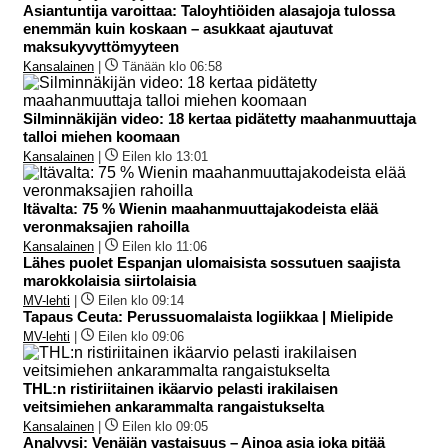
Asiantuntija varoittaa: Taloyhtiöiden alasajoja tulossa
enemmän kuin koskaan – asukkaat ajautuvat
maksukyvyttömyyteen
Kansalainen
|
Tänään klo 06:58
Silminnäkijän video: 18 kertaa pidätetty maahanmuuttaja
talloi miehen koomaan
Kansalainen
|
Eilen klo 13:01
Itävalta: 75 % Wienin maahanmuuttajakodeista elää
veronmaksajien rahoilla
Kansalainen
|
Eilen klo 11:06
Lähes puolet Espanjan ulomaisista sossutuen saajista
marokkolaisia siirtolaisia
MV-lehti
|
Eilen klo 09:14
Tapaus Ceuta: Perussuomalaista logiikkaa | Mielipide
MV-lehti
|
Eilen klo 09:06
THL:n ristiriitainen ikäarvio pelasti irakilaisen
veitsimiehen ankarammalta rangaistukselta
Kansalainen
|
Eilen klo 09:05
Analyysi: Venäjän vastaisuus – Ainoa asia joka pitää