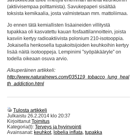
(aktiivisempaa polttamista). Savukepaperi sisältää
toksista kemikaalia, josta valmistetaan mm. mattoliimaa.
Jo ennen tätä kemiallisten lisäaineiden villitystä
tupakkaa oli kasvatettu kauan fosfaattilannoittein, joista
kasviin kertyy radioaktiivista polonium 210-isotooppia.
Jokaisella henkosella tupakoitsijoiden keuhkoihin kertyy
lisää näitä isotooppeja. Lempinimi ”syöpäkääryle” on
todella oikeaan osuva arvio.
Alkuperäinen artikkeli:
http://www.naturalnews.com/035119_tobacco_lung_heal
th_addiction.html
Tulosta artikkeli
Julkaistu
26.2.2014 klo 20:37
Kirjoittanut
Toimitus
Kategoria(t):
Terveys ja hyvinvointi
Avainsanat:
keuhkot
,
lobelia inflata
,
tupakka