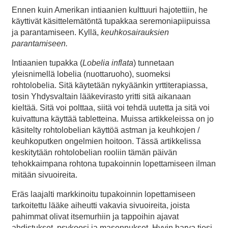
Ennen kuin Amerikan intiaanien kulttuuri hajotettiin, he
käyttivät käsittelemätöntä tupakkaa seremoniapiipuissa
ja parantamiseen. Kyllä,
keuhkosairauksien
parantamiseen.
Intiaanien tupakka (
Lobelia inflata
) tunnetaan
yleisnimellä lobelia (nuottaruoho), suomeksi
rohtolobelia. Sitä käytetään nykyäänkin yrttiterapiassa,
tosin Yhdysvaltain lääkevirasto yritti sitä aikanaan
kieltää. Sitä voi polttaa, siitä voi tehdä uutetta ja sitä voi
kuivattuna käyttää tabletteina. Muissa artikkeleissa on jo
käsitelty rohtolobelian käyttöä astman ja keuhkojen /
keuhkoputken ongelmien hoitoon. Tässä artikkelissa
keskitytään rohtolobelian rooliin tämän päivän
tehokkaimpana rohtona tupakoinnin lopettamiseen ilman
mitään sivuoireita.
Eräs laajalti markkinoitu tupakoinnin lopettamiseen
tarkoitettu lääke aiheutti vakavia sivuoireita, joista
pahimmat olivat itsemurhiin ja tappoihin ajavat
ahdistukset, psykoosi ja masennukset. Hyvin harva tiesi