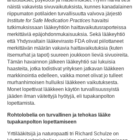
näistä vakavista sivuvaikutuksista, kunnes kanadalainen
riippumaton potilaiden turvallisuutta valvova järjestö
Institute for Safe Medication Practices
havaitsi
tutkimuksissaan lääkeyhtiön haittavaikutusraporteissa
merkittäviä epäjohdonmukaisuuksia. Sekä lääkeyhtiö
että Yhdysvaltain lääkevirasto FDA olivat piilottaneet
merkittävän määrän vakavia haittavaikutuksia (kuten
itsemurhat ja tapot) suureen joukkoon lieviä sivuoireita.
Tämän havainnon jälkeen lääkeyhtiö sai lukuisia
haasteita, jotka todistivat yrityksen jatkavan lääkkeen
markkinointia edelleen, vaikka monet olivat jo tulleet
murhanhimoisen hulluiksi lääkkeen vaikutuksesta.
Monet lopettivat lääkkeen käytön turvallisuussyistä
jääden ilman väitettyjä hyötyjä, eli tupakanpolton
lopettamista.
Rohtolobelia on turvallinen ja tehokas lääke
tupakanpolton lopettamiseen
Yrttilääkitsijä ja naturopaatti tri Richard Schulze on