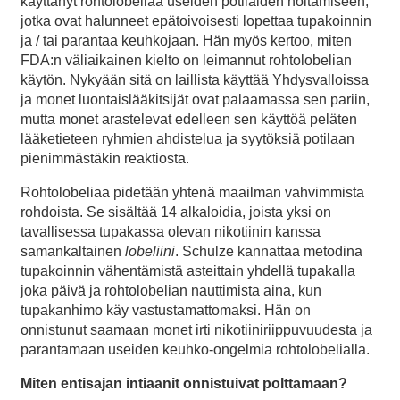
käyttänyt rohtolobeliaa useiden potilaiden hoitamiseen,
jotka ovat halunneet epätoivoisesti lopettaa tupakoinnin
ja / tai parantaa keuhkojaan. Hän myös kertoo, miten
FDA:n väliaikainen kielto on leimannut rohtolobelian
käytön. Nykyään sitä on laillista käyttää Yhdysvalloissa
ja monet luontaislääkitsijät ovat palaamassa sen pariin,
mutta monet arastelevat edelleen sen käyttöä peläten
lääketieteen ryhmien ahdistelua ja syytöksiä potilaan
pienimmästäkin reaktiosta.
Rohtolobeliaa pidetään yhtenä maailman vahvimmista
rohdoista. Se sisältää 14 alkaloidia, joista yksi on
tavallisessa tupakassa olevan nikotiinin kanssa
samankaltainen
lobeliini
. Schulze kannattaa metodina
tupakoinnin vähentämistä asteittain yhdellä tupakalla
joka päivä ja rohtolobelian nauttimista aina, kun
tupakanhimo käy vastustamattomaksi. Hän on
onnistunut saamaan monet irti nikotiiniriippuvuudesta ja
parantamaan useiden keuhko-ongelmia rohtolobelialla.
Miten entisajan intiaanit onnistuivat polttamaan?