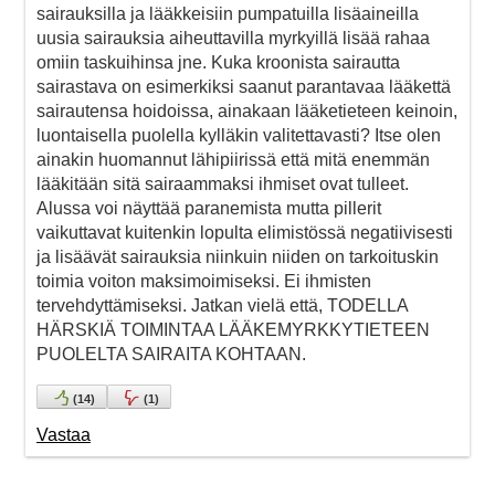
sairauksilla ja lääkkeisiin pumpatuilla lisäaineilla
uusia sairauksia aiheuttavilla myrkyillä lisää rahaa
omiin taskuihinsa jne. Kuka kroonista sairautta
sairastava on esimerkiksi saanut parantavaa lääkettä
sairautensa hoidoissa, ainakaan lääketieteen keinoin,
luontaisella puolella kylläkin valitettavasti? Itse olen
ainakin huomannut lähipiirissä että mitä enemmän
lääkitään sitä sairaammaksi ihmiset ovat tulleet.
Alussa voi näyttää paranemista mutta pillerit
vaikuttavat kuitenkin lopulta elimistössä negatiivisesti
ja lisäävät sairauksia niinkuin niiden on tarkoituskin
toimia voiton maksimoimiseksi. Ei ihmisten
tervehdyttämiseksi. Jatkan vielä että, TODELLA
HÄRSKIÄ TOIMINTAA LÄÄKEMYRKKYTIETEEN
PUOLELTA SAIRAITA KOHTAAN.
(
14
)
(
1
)
Vastaa