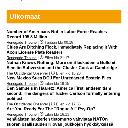
Ulkomaat
Number of Americans Not in Labor Force Reaches
Record 105.8 Million
Renegade Tribune
|
Tänään klo 00:19
Cities Are Ditching Flock, Immediately Replacing It With
Axon License Plate Readers
Renegade Tribune
|
Eilen klo 21:17
Nathan Knows Nothing: More on Blackademic Bullshit,
Semitic Subversion and the Cluster-Cuck at Cambridge
The Occidental Observer
|
Eilen klo 18:23
New Mexico Sues DOJ For Unredacted Epstein Files
Renegade Tribune
|
Eilen klo 18:15
Ben Samuels in Haaretz: America First, antisemitism
second: The dangers of Tucker Carlson formally entering
politicsI
The Occidental Observer
|
Eilen klo 17:36
Are You Ready For The “Rogue AI” Psy-Op?
Renegade Tribune
|
Eilen klo 16:13
Venäläisten hakkerien tietomurto vahvistaa NATOn
suoran osallisuuden Kiovan joukkojen hyökkäyksissä