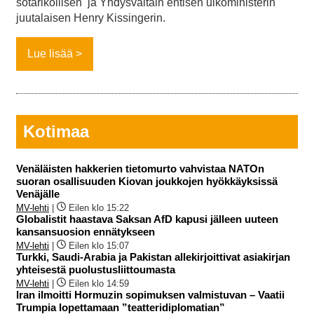
sotarikollisen ja Yhdysvaltain entisen ulkoministerin
juutalaisen Henry Kissingerin.
Lue lisää
Kotimaa
Venäläisten hakkerien tietomurto vahvistaa NATOn
suoran osallisuuden Kiovan joukkojen hyökkäyksissä
Venäjälle
MV-lehti
|
Eilen klo 15:22
Globalistit haastava Saksan AfD kapusi jälleen uuteen
kansansuosion ennätykseen
MV-lehti
|
Eilen klo 15:07
Turkki, Saudi-Arabia ja Pakistan allekirjoittivat asiakirjan
yhteisestä puolustusliittoumasta
MV-lehti
|
Eilen klo 14:59
Iran ilmoitti Hormuzin sopimuksen valmistuvan – Vaatii
Trumpia lopettamaan ”teatteridiplomatian”