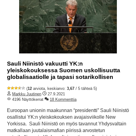
Sauli Niinistö vakuutti YK:n
yleiskokouksessa Suomen uskollisuutta
globalisaatiolle ja tapasi sotarikollisen
(
12
arviota, keskiarvo:
3,67
/ 5 tähteä 5)
Markku Juutinen
27.9.2021
4196 Näyttökerrat
18 Kommenttia
Euroopan unionin maakunnan “presidentti” Sauli Niinistö
osallistui YK:n yleiskokouksen avajaisviikolle New
Yorkissa. Sauli Niinistö on myös tavannut Yhdysvaltain
matkallaan juutalaismafian piirissä arvostetun