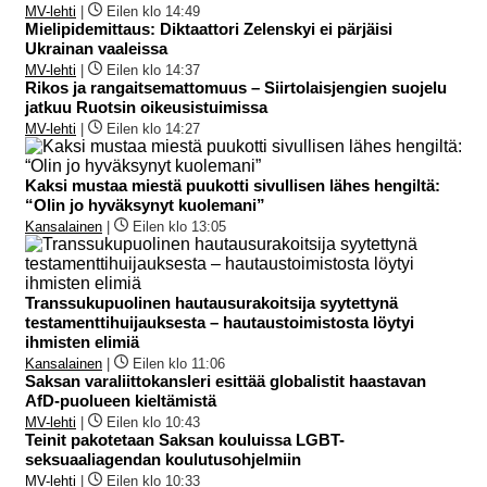
MV-lehti
|
Eilen klo 14:49
Mielipidemittaus: Diktaattori Zelenskyi ei pärjäisi
Ukrainan vaaleissa
MV-lehti
|
Eilen klo 14:37
Rikos ja rangaitsemattomuus – Siirtolaisjengien suojelu
jatkuu Ruotsin oikeusistuimissa
MV-lehti
|
Eilen klo 14:27
Kaksi mustaa miestä puukotti sivullisen lähes hengiltä:
“Olin jo hyväksynyt kuolemani”
Kansalainen
|
Eilen klo 13:05
Transsukupuolinen hautausurakoitsija syytettynä
testamenttihuijauksesta – hautaustoimistosta löytyi
ihmisten elimiä
Kansalainen
|
Eilen klo 11:06
Saksan varaliittokansleri esittää globalistit haastavan
AfD-puolueen kieltämistä
MV-lehti
|
Eilen klo 10:43
Teinit pakotetaan Saksan kouluissa LGBT-
seksuaaliagendan koulutusohjelmiin
MV-lehti
|
Eilen klo 10:33