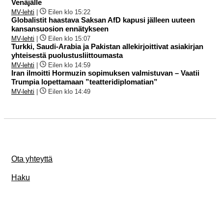
Venäjälle
MV-lehti
|
Eilen klo 15:22
Globalistit haastava Saksan AfD kapusi jälleen uuteen
kansansuosion ennätykseen
MV-lehti
|
Eilen klo 15:07
Turkki, Saudi-Arabia ja Pakistan allekirjoittivat asiakirjan
yhteisestä puolustusliittoumasta
MV-lehti
|
Eilen klo 14:59
Iran ilmoitti Hormuzin sopimuksen valmistuvan – Vaatii
Trumpia lopettamaan ”teatteridiplomatian”
MV-lehti
|
Eilen klo 14:49
Ota yhteyttä
Haku