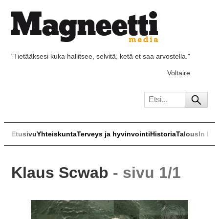
"Tietääksesi kuka hallitsee, selvitä, ketä et saa arvostella."
Voltaire
Etusivu
Yhteiskunta
Terveys ja hyvinvointi
Historia
Talous
In Eng
Klaus Scwab
- sivu 1/1