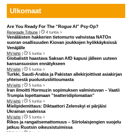
Ulkomaat
Are You Ready For The “Rogue AI” Psy-Op?
Renegade Tribune
|
4 tuntia >
Venäläisten hakkerien tietomurto vahvistaa NATOn
suoran osallisuuden Kiovan joukkojen hyökkäyksissä
Venäjälle
MV-lehti
|
5 tuntia >
Globalistit haastava Saksan AfD kapusi jälleen uuteen
kansansuosion ennätykseen
MV-lehti
|
5 tuntia >
Turkki, Saudi-Arabia ja Pakistan allekirjoittivat asiakirjan
yhteisestä puolustusliittoumasta
MV-lehti
|
5 tuntia >
Iran ilmoitti Hormuzin sopimuksen valmistuvan – Vaatii
Trumpia lopettamaan ”teatteridiplomatian”
MV-lehti
|
5 tuntia >
Mielipidemittaus: Diktaattori Zelenskyi ei pärjäisi
Ukrainan vaaleissa
MV-lehti
|
5 tuntia >
Rikos ja rangaitsemattomuus – Siirtolaisjengien suojelu
jatkuu Ruotsin oikeusistuimissa