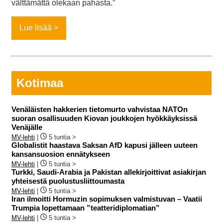
välttämättä olekaan pahasta.”
Lue lisää
Kotimaa
Venäläisten hakkerien tietomurto vahvistaa NATOn
suoran osallisuuden Kiovan joukkojen hyökkäyksissä
Venäjälle
MV-lehti
|
5 tuntia >
Globalistit haastava Saksan AfD kapusi jälleen uuteen
kansansuosion ennätykseen
MV-lehti
|
5 tuntia >
Turkki, Saudi-Arabia ja Pakistan allekirjoittivat asiakirjan
yhteisestä puolustusliittoumasta
MV-lehti
|
5 tuntia >
Iran ilmoitti Hormuzin sopimuksen valmistuvan – Vaatii
Trumpia lopettamaan ”teatteridiplomatian”
MV-lehti
|
5 tuntia >