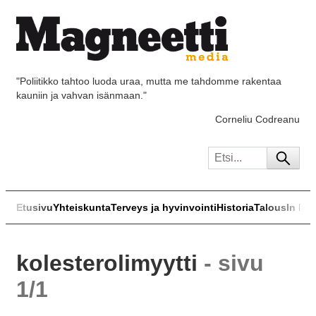
"Poliitikko tahtoo luoda uraa, mutta me tahdomme rakentaa
kauniin ja vahvan isänmaan."
Corneliu Codreanu
Etusivu
Yhteiskunta
Terveys ja hyvinvointi
Historia
Talous
In Eng
kolesterolimyytti
- sivu
1/1