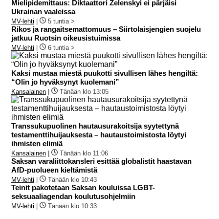
Mielipidemittaus: Diktaattori Zelenskyi ei pärjäisi
Ukrainan vaaleissa
MV-lehti
|
5 tuntia >
Rikos ja rangaitsemattomuus – Siirtolaisjengien suojelu
jatkuu Ruotsin oikeusistuimissa
MV-lehti
|
6 tuntia >
Kaksi mustaa miestä puukotti sivullisen lähes hengiltä:
“Olin jo hyväksynyt kuolemani”
Kansalainen
|
Tänään klo 13:05
Transsukupuolinen hautausurakoitsija syytettynä
testamenttihuijauksesta – hautaustoimistosta löytyi
ihmisten elimiä
Kansalainen
|
Tänään klo 11:06
Saksan varaliittokansleri esittää globalistit haastavan
AfD-puolueen kieltämistä
MV-lehti
|
Tänään klo 10:43
Teinit pakotetaan Saksan kouluissa LGBT-
seksuaaliagendan koulutusohjelmiin
MV-lehti
|
Tänään klo 10:33