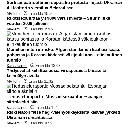
Serbian patrioottinen oppositio protestoi lujasti Ukrainan
diktaattorin vierailua Belgradissa
MV-lehti
|
Eilen klo 15:36
Ruotsi kouluttaa yli 9000 varusmiestä – Suurin luku
vuoden 2006 jälkeen
MV-lehti
|
Eilen klo 15:09
Münchenin terrori-isku: Afganistanilainen kaahasi kaasu
pohjassa ja Koraani kädessä väkijoukkoon – elinkautinen
tuomio
Kansalainen
|
Eilen klo 13:08
Yhdysvallat kehittää uusia virusperäisiä bioaseita
keinoälyn avulla
MV-lehti
|
Eilen klo 11:32
Tiedusteluraportti: Mossad sekaantui Espanjan
siirtolaiskriisiin
Kansalainen
|
Eilen klo 11:11
Riski Naton false flag -valehyökkäyksistä kasvaa jyrkästi
Ukrainan romahtaessa
MV-lehti
|
Eilen klo 10:38