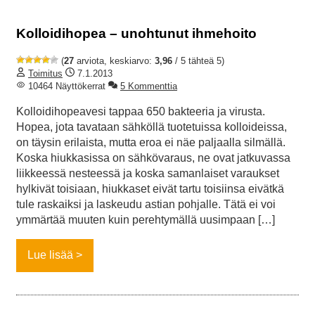
Kolloidihopea – unohtunut ihmehoito
(
27
arviota, keskiarvo:
3,96
/ 5 tähteä 5)
Toimitus
7.1.2013
10464 Näyttökerrat
5 Kommenttia
Kolloidihopeavesi tappaa 650 bakteeria ja virusta.
Hopea, jota tavataan sähköllä tuotetuissa kolloideissa,
on täysin erilaista, mutta eroa ei näe paljaalla silmällä.
Koska hiukkasissa on sähkövaraus, ne ovat jatkuvassa
liikkeessä nesteessä ja koska samanlaiset varaukset
hylkivät toisiaan, hiukkaset eivät tartu toisiinsa eivätkä
tule raskaiksi ja laskeudu astian pohjalle. Tätä ei voi
ymmärtää muuten kuin perehtymällä uusimpaan […]
Lue lisää