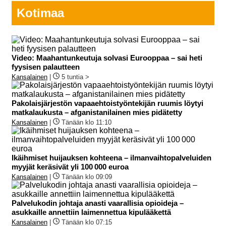
Kotimaa
Video: Maahantunkeutuja solvasi Eurooppaa – sai heti
fyysisen palautteen
Kansalainen
|
5 tuntia >
Pakolaisjärjestön vapaaehtoistyöntekijän ruumis löytyi
matkalaukusta – afganistanilainen mies pidätetty
Kansalainen
|
Tänään klo 11:10
Ikäihmiset huijauksen kohteena – ilmanvaihtopalveluiden
myyjät keräsivät yli 100 000 euroa
Kansalainen
|
Tänään klo 09:09
Palvelukodin johtaja anasti vaarallisia opioideja –
asukkaille annettiin laimennettua kipulääkettä
Kansalainen
|
Tänään klo 07:15