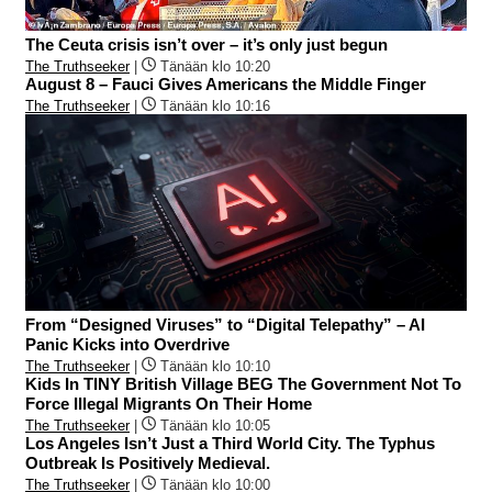
The Ceuta crisis isn’t over – it’s only just begun
The Truthseeker
|
Tänään klo 10:20
August 8 – Fauci Gives Americans the Middle Finger
The Truthseeker
|
Tänään klo 10:16
From “Designed Viruses” to “Digital Telepathy” – AI
Panic Kicks into Overdrive
The Truthseeker
|
Tänään klo 10:10
Kids In TINY British Village BEG The Government Not To
Force Illegal Migrants On Their Home
The Truthseeker
|
Tänään klo 10:05
Los Angeles Isn’t Just a Third World City. The Typhus
Outbreak Is Positively Medieval.
The Truthseeker
|
Tänään klo 10:00