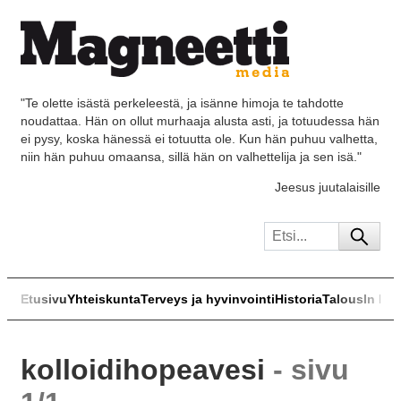
"Te olette isästä perkeleestä, ja isänne himoja te tahdotte
noudattaa. Hän on ollut murhaaja alusta asti, ja totuudessa hän
ei pysy, koska hänessä ei totuutta ole. Kun hän puhuu valhetta,
niin hän puhuu omaansa, sillä hän on valhettelija ja sen isä."
Jeesus juutalaisille
Etusivu
Yhteiskunta
Terveys ja hyvinvointi
Historia
Talous
In Eng
kolloidihopeavesi
- sivu