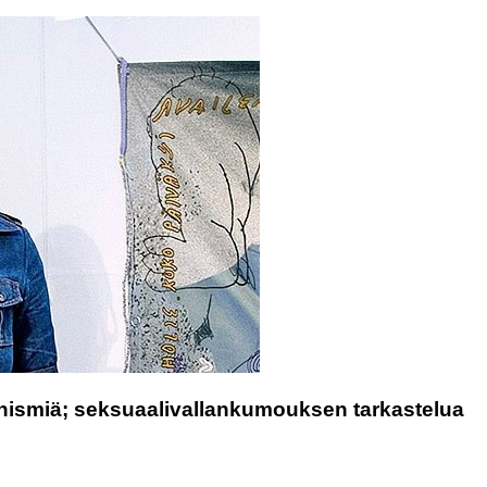
inismiä; seksuaalivallankumouksen tarkastelua