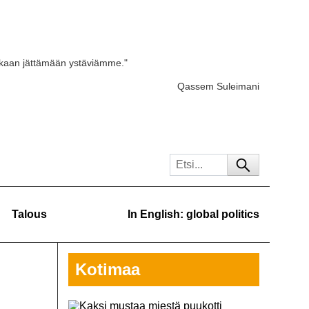
skaan jättämään ystäviämme."
Qassem Suleimani
Talous
In English: global politics
Kotimaa