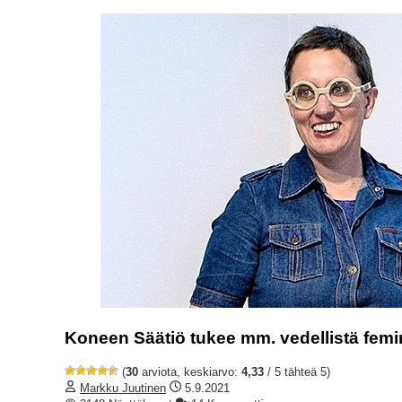
Koneen Säätiö tukee mm. vedellistä fem
(
30
arviota, keskiarvo:
4,33
/ 5 tähteä 5)
Markku Juutinen
5.9.2021