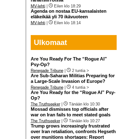
MV-lehti
|
Eilen klo 18:29
Agenda on nostaa EU-kansalaisten
eläkeikää yli 70 ikävuoteen
MV-lehti
|
Eilen klo 18:14
Ulkomaat
Are You Ready For The “Rogue AI”
Psy-Op?
Renegade Tribune
|
2 tuntia >
Are Sub-Saharan Militias Preparing for
a Large-Scale Invasion of Europe?
Renegade Tribune
|
4 tuntia >
Are You Ready for the “Rogue AI” Psy-
Op?
The Truthseeker
|
Tänään klo 10:30
Mossad dismisses top officials after
war on Iran fails to meet stated goals
The Truthseeker
|
Tänään klo 10:27
Trump grows increasingly frustrated
over Iran retaliation, confronts Hegseth
over munitions shortages: Report