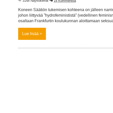
3148 Näyttökerrat
14 Kommenttia
Koneen Säätiön tukemisen kohteena on jälleen narrim
johon liittyvää ”hydrofeminististä” (vedellinen feminism
osaltaan Frankfurtin koulukunnan aloittamaan seks
Lue lisää