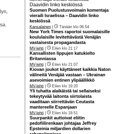
Suomen Puolustusvoimain komentaja
lyn,
vieraili Israelissa – Daavidin linko
keskiössä
ssa.
Kansalainen
|
Tänään klo 06:54
New York Times raportoi suomalaisille
koululaisille levitettävästä Venäjän
vastaisesta propagandasta
MV-lehti
|
Eilen klo 21:17
Kansallisten lippujen katukielto
Britanniassa
MV-lehti
|
Eilen klo 21:07
Kiovan joukot käyttäneet kaikkia Naton
välineitä Venäjää vastaan – Ukrainan
asevoimien entinen ylipäällikkö
MV-lehti
|
Eilen klo 19:20
Yli tuhatta alaikäistä tai sellaiseksi
tekeytyvää laitonta siirtolaista
vaaditaan siirrettävän Ceutasta
mantereelle Espanjaan
MV-lehti
|
Eilen klo 18:51
Suurpankit auttoivat eliitin
pedofiilirenkaan johtajaa Jeffrey
Epsteinia miljardien dollarien
rahansiirroissa