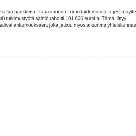
aisia hankkeita. Tänä vuonna Turun taidemuseo järjesti näytte
i) tutkimustyötä säätiö rahoitti 101 600 eurolla. Tämä liittyy
uaalivallankumoukseen, joka jatkuu myös aikamme yhteiskunna