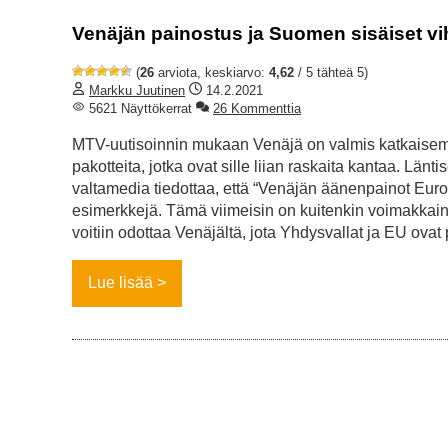
Venäjän painostus ja Suomen sisäiset vih
(
26
arviota, keskiarvo:
4,62
/ 5 tähteä 5)
Markku Juutinen
14.2.2021
5621 Näyttökerrat
26 Kommenttia
MTV-uutisoinnin mukaan Venäjä on valmis katkaisema
pakotteita, jotka ovat sille liian raskaita kantaa. Läntis
valtamedia tiedottaa, että “Venäjän äänenpainot Eur
esimerkkejä. Tämä viimeisin on kuitenkin voimakkain
voitiin odottaa Venäjältä, jota Yhdysvallat ja EU ovat pa
Lue lisää