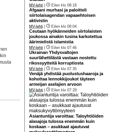
MV-lehti
|
Eilen klo 08:18
Afgaani murhasi ja paloitteli
siirtolaisagendan vapaaehtoisen
aktivistin
MV-lehti
|
Eilen klo 08:04
Ceutaan hyökänneiden siirtolaisten
joukossa ainakin tusina karkotettua
äärimielistä islamistia
MV-lehti
|
Eilen klo 07:46
inen
Ukrainan Yhdysvaltojen
kin
suurlähettilästä vastaan nostettu
 muuta
rikossyytteitä korruptiosta
MV-lehti
|
Eilen klo 07:35
Venäjä yhdistää puolustushaaroja ja
kohottaa lennokkijoukot täyteen
armeijan aselajien arvoon
MV-lehti
|
Eilen klo 07:28
Asiantuntija varoittaa: Taloyhtiöiden
alasajoja tulossa enemmän kuin
koskaan – asukkaat ajautuvat
maksukyvyttömyyteen