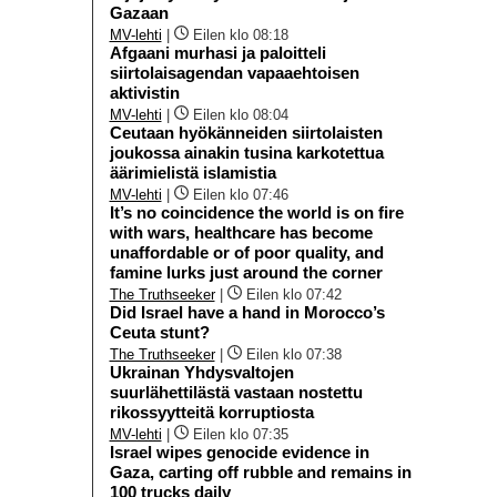
Gazaan
MV-lehti
|
Eilen klo 08:18
Afgaani murhasi ja paloitteli
siirtolaisagendan vapaaehtoisen
aktivistin
MV-lehti
|
Eilen klo 08:04
Ceutaan hyökänneiden siirtolaisten
joukossa ainakin tusina karkotettua
äärimielistä islamistia
MV-lehti
|
Eilen klo 07:46
It’s no coincidence the world is on fire
with wars, healthcare has become
unaffordable or of poor quality, and
famine lurks just around the corner
The Truthseeker
|
Eilen klo 07:42
Did Israel have a hand in Morocco’s
Ceuta stunt?
The Truthseeker
|
Eilen klo 07:38
Ukrainan Yhdysvaltojen
suurlähettilästä vastaan nostettu
rikossyytteitä korruptiosta
MV-lehti
|
Eilen klo 07:35
Israel wipes genocide evidence in
Gaza, carting off rubble and remains in
100 trucks daily