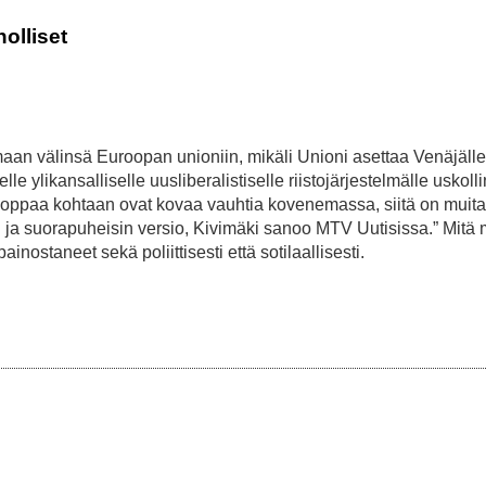
olliset
an välinsä Euroopan unioniin, mikäli Unioni asettaa Venäjälle
elle ylikansalliselle uusliberalistiselle riistojärjestelmälle uskoll
ooppaa kohtaan ovat kovaa vauhtia kovenemassa, siitä on muita
 ja suorapuheisin versio, Kivimäki sanoo MTV Uutisissa.” Mitä
inostaneet sekä poliittisesti että sotilaallisesti.