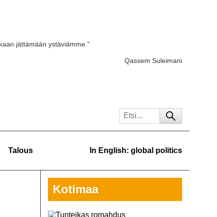
skaan jättämään ystäviämme."
Qassem Suleimani
Talous
In English: global politics
Kotimaa