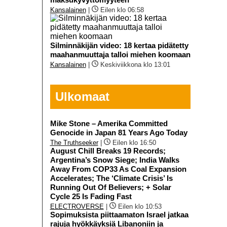
Kansalainen
|
Eilen klo 06:58
Silminnäkijän video: 18 kertaa pidätetty
maahanmuuttaja talloi miehen koomaan
Kansalainen
|
Keskiviikkona klo 13:01
Ulkomaat
Mike Stone – Amerika Committed
Genocide in Japan 81 Years Ago Today
The Truthseeker
|
Eilen klo 16:50
August Chill Breaks 19 Records;
Argentina’s Snow Siege; India Walks
Away From COP33 As Coal Expansion
Accelerates; The ‘Climate Crisis’ Is
Running Out Of Believers; + Solar
Cycle 25 Is Fading Fast
ELECTROVERSE
|
Eilen klo 10:53
Sopimuksista piittaamaton Israel jatkaa
rajuja hyökkäyksiä Libanoniin ja