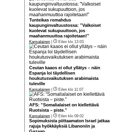
Tunteikas romahdus
kaupunginvaltuustossa: ”Valkoiset
kuolevat sukupuuttoon, jos
maahanmuuttoa rajoitetaan!”
Kansalainen
|
Eilen klo 13:03
Ceutan kaaos ei ollut yllätys – näin
Espanja loi täydellisen
houkutusvaikutuksen arabimaista
tuleville
Kansalainen
|
Eilen klo 11:07
AFS: “Somalialaiset on kiellettävä
Ruotsista – piste.”
Kansalainen
|
Eilen klo 09:02
Sopimuksista piittaamaton Israel jatkaa
rajuja hyökkäyksiä Libanoniin ja
Gazaan