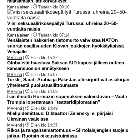
maksamaan jättikorvaukset
Kansalainen
|
Tänään klo 09:10
Viisi seksuaalirikosepäilyä Turussa: uhreina 20–50-
vuotiaita naisia
Kansalainen
|
Tänään klo 07:14
Venäläisten hakkerien tietomurto vahvistaa NATOn
suoran osallisuuden Kiovan joukkojen hyökkäyksissä
Venäjälle
MV-lehti
|
Eilen klo 15:22
Globalistit haastava Saksan AfD kapusi jälleen uuteen
kansansuosion ennätykseen
MV-lehti
|
Eilen klo 15:07
Turkki, Saudi-Arabia ja Pakistan allekirjoittivat asiakirjan
yhteisestä puolustusliittoumasta
MV-lehti
|
Eilen klo 14:59
Iran ilmoitti Hormuzin sopimuksen valmistuvan – Vaatii
Trumpia lopettamaan ”teatteridiplomatian”
MV-lehti
|
Eilen klo 14:49
Mielipidemittaus: Diktaattori Zelenskyi ei pärjäisi
Ukrainan vaaleissa
MV-lehti
|
Eilen klo 14:37
Rikos ja rangaitsemattomuus – Siirtolaisjengien suojelu
jatkuu Ruotsin oikeusistuimissa