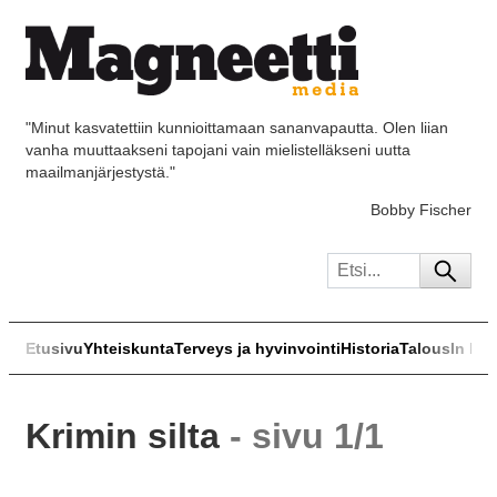
"Minut kasvatettiin kunnioittamaan sananvapautta. Olen liian
vanha muuttaakseni tapojani vain mielistelläkseni uutta
maailmanjärjestystä."
Bobby Fischer
Etusivu
Yhteiskunta
Terveys ja hyvinvointi
Historia
Talous
In Eng
Krimin silta
- sivu 1/1