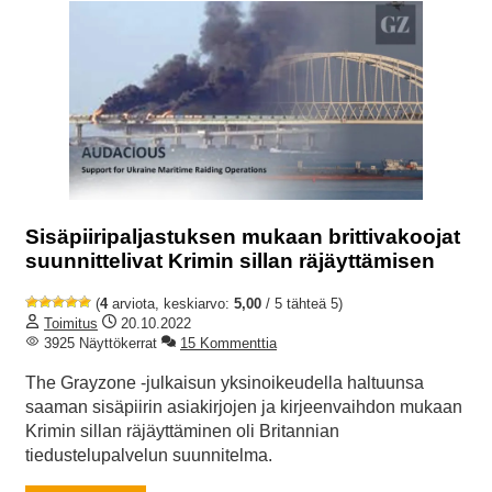
Sisäpiiripaljastuksen mukaan brittivakoojat
suunnittelivat Krimin sillan räjäyttämisen
(
4
arviota, keskiarvo:
5,00
/ 5 tähteä 5)
Toimitus
20.10.2022
3925 Näyttökerrat
15 Kommenttia
The Grayzone -julkaisun yksinoikeudella haltuunsa
saaman sisäpiirin asiakirjojen ja kirjeenvaihdon mukaan
Krimin sillan räjäyttäminen oli Britannian
tiedustelupalvelun suunnitelma.