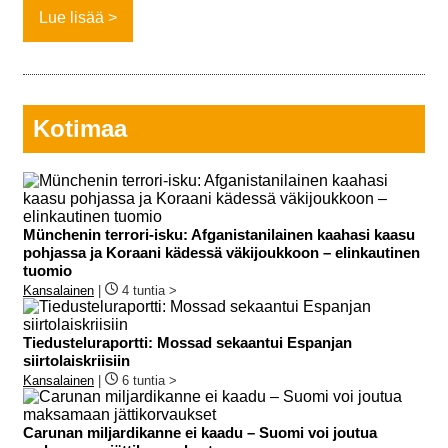
Lue lisää
Kotimaa
Münchenin terrori-isku: Afganistanilainen kaahasi kaasu
pohjassa ja Koraani kädessä väkijoukkoon – elinkautinen
tuomio
Kansalainen
|
4 tuntia >
Tiedusteluraportti: Mossad sekaantui Espanjan
siirtolaiskriisiin
Kansalainen
|
6 tuntia >
Carunan miljardikanne ei kaadu – Suomi voi joutua