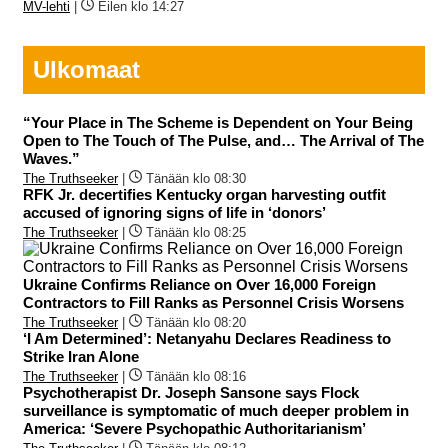
MV-lehti
|
Eilen klo 14:27
Ulkomaat
“Your Place in The Scheme is Dependent on Your Being
Open to The Touch of The Pulse, and… The Arrival of The
Waves.”
The Truthseeker
|
Tänään klo 08:30
RFK Jr. decertifies Kentucky organ harvesting outfit
accused of ignoring signs of life in ‘donors’
The Truthseeker
|
Tänään klo 08:25
Ukraine Confirms Reliance on Over 16,000 Foreign
Contractors to Fill Ranks as Personnel Crisis Worsens
The Truthseeker
|
Tänään klo 08:20
‘I Am Determined’: Netanyahu Declares Readiness to
Strike Iran Alone
The Truthseeker
|
Tänään klo 08:16
Psychotherapist Dr. Joseph Sansone says Flock
surveillance is symptomatic of much deeper problem in
America: ‘Severe Psychopathic Authoritarianism’