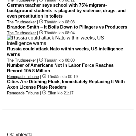
The Truthseeker
|
Tänään klo 08:12
German teacher says school with 75% migrant-
background students is plagued by violence, drugs, and
even prostitution in toilets
The Truthseeker
|
Tänään klo 08:08
Brandon Smith – It Boils Down to Pillagers vs Producers
The Truthseeker
|
Tänään klo 08:04
Russia could attack Nato within weeks, US intelligence
warns
The Truthseeker
|
Tänään klo 08:00
Number of Americans Not in Labor Force Reaches
Record 105.8 Million
Renegade Tribune
|
Tänään klo 00:19
Cities Are Ditching Flock, Immediately Replacing It With
Axon License Plate Readers
Renegade Tribune
|
Eilen klo 21:17
Ota yhteyttä