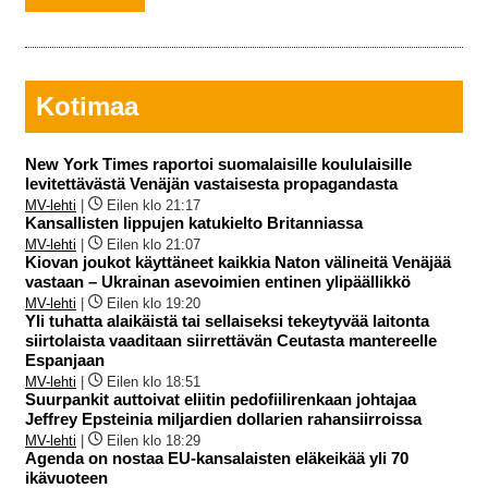
Kotimaa
New York Times raportoi suomalaisille koululaisille
levitettävästä Venäjän vastaisesta propagandasta
MV-lehti
|
Eilen klo 21:17
Kansallisten lippujen katukielto Britanniassa
MV-lehti
|
Eilen klo 21:07
Kiovan joukot käyttäneet kaikkia Naton välineitä Venäjää
vastaan – Ukrainan asevoimien entinen ylipäällikkö
MV-lehti
|
Eilen klo 19:20
Yli tuhatta alaikäistä tai sellaiseksi tekeytyvää laitonta
siirtolaista vaaditaan siirrettävän Ceutasta mantereelle
Espanjaan
MV-lehti
|
Eilen klo 18:51
Suurpankit auttoivat eliitin pedofiilirenkaan johtajaa
Jeffrey Epsteinia miljardien dollarien rahansiirroissa
MV-lehti
|
Eilen klo 18:29
Agenda on nostaa EU-kansalaisten eläkeikää yli 70
ikävuoteen