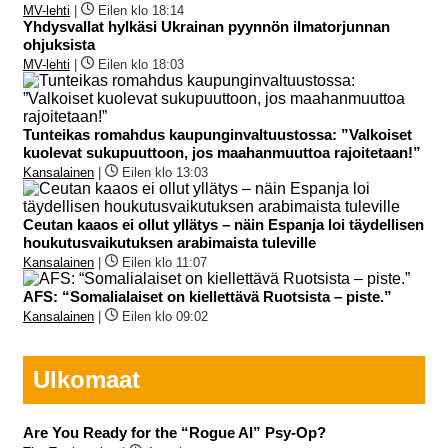
MV-lehti
|
Eilen klo 18:14
Yhdysvallat hylkäsi Ukrainan pyynnön ilmatorjunnan
ohjuksista
MV-lehti
|
Eilen klo 18:03
Tunteikas romahdus kaupunginvaltuustossa: ”Valkoiset
kuolevat sukupuuttoon, jos maahanmuuttoa rajoitetaan!”
Kansalainen
|
Eilen klo 13:03
Ceutan kaaos ei ollut yllätys – näin Espanja loi täydellisen
houkutusvaikutuksen arabimaista tuleville
Kansalainen
|
Eilen klo 11:07
AFS: “Somalialaiset on kiellettävä Ruotsista – piste.”
Kansalainen
|
Eilen klo 09:02
Ulkomaat
Are You Ready for the “Rogue AI” Psy-Op?