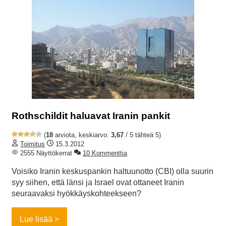
Rothschildit haluavat Iranin pankit
(
18
arviota, keskiarvo:
3,67
/ 5 tähteä 5)
Toimitus
15.3.2012
2555 Näyttökerrat
10 Kommenttia
Voisiko Iranin keskuspankin haltuunotto (CBI) olla suurin
syy siihen, että länsi ja Israel ovat ottaneet Iranin
seuraavaksi hyökkäyskohteekseen?
Lue lisää