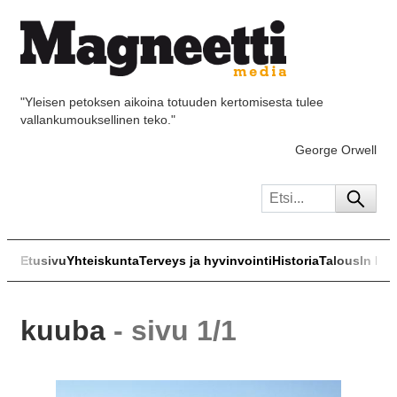
"Yleisen petoksen aikoina totuuden kertomisesta tulee
vallankumouksellinen teko."
George Orwell
Etusivu
Yhteiskunta
Terveys ja hyvinvointi
Historia
Talous
In Eng
kuuba
- sivu 1/1