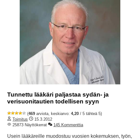
Tunnettu lääkäri paljastaa sydän- ja
verisuonitautien todellisen syyn
(
469
arviota, keskiarvo:
4,20
/ 5 tähteä 5)
Toimitus
15.3.2012
25873 Näyttökerrat
145 Kommenttia
Usein lääkäreille muodostuu vuosien kokemuksen, työn,