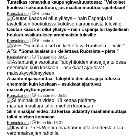
Tunteikas romahdus kaupunginvaltuustossa: ”Valkoiset
kuolevat sukupuuttoon, jos maahanmuuttoa rajoitetaan!”
Kansalainen
|
4 tuntia >
Ceutan kaaos ei ollut yllätys – näin Espanja loi täydellisen
houkutusvaikutuksen arabimaista tuleville
Kansalainen
|
6 tuntia >
AFS: “Somalialaiset on kiellettävä Ruotsista – piste.”
Kansalainen
|
Tänään klo 09:02
Asiantuntija varoittaa: Taloyhtiöiden alasajoja tulossa
enemmän kuin koskaan – asukkaat ajautuvat
maksukyvyttömyyteen
Kansalainen
|
Tänään klo 06:58
Silminnäkijän video: 18 kertaa pidätetty maahanmuuttaja
talloi miehen koomaan
Kansalainen
|
Eilen klo 13:01