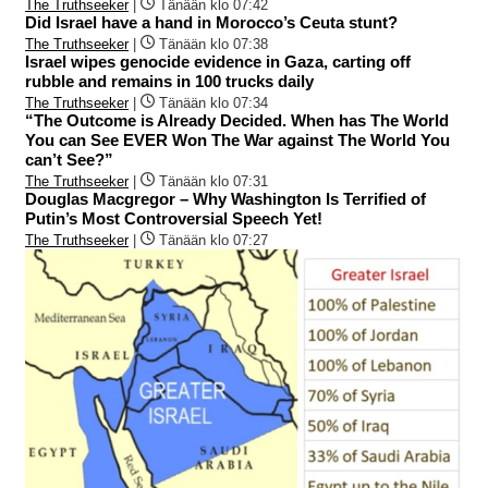
The Truthseeker
|
Tänään klo 07:42
Did Israel have a hand in Morocco’s Ceuta stunt?
The Truthseeker
|
Tänään klo 07:38
Israel wipes genocide evidence in Gaza, carting off
rubble and remains in 100 trucks daily
The Truthseeker
|
Tänään klo 07:34
“The Outcome is Already Decided. When has The World
You can See EVER Won The War against The World You
can’t See?”
The Truthseeker
|
Tänään klo 07:31
Douglas Macgregor – Why Washington Is Terrified of
Putin’s Most Controversial Speech Yet!
The Truthseeker
|
Tänään klo 07:27