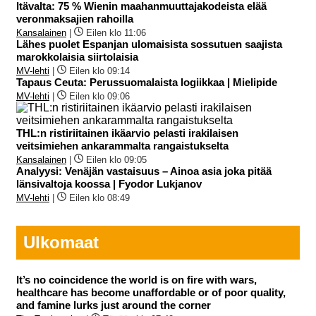
Itävalta: 75 % Wienin maahanmuuttajakodeista elää
veronmaksajien rahoilla
Kansalainen
|
Eilen klo 11:06
Lähes puolet Espanjan ulomaisista sossutuen saajista
marokkolaisia siirtolaisia
MV-lehti
|
Eilen klo 09:14
Tapaus Ceuta: Perussuomalaista logiikkaa | Mielipide
MV-lehti
|
Eilen klo 09:06
THL:n ristiriitainen ikäarvio pelasti irakilaisen
veitsimiehen ankarammalta rangaistukselta
Kansalainen
|
Eilen klo 09:05
Analyysi: Venäjän vastaisuus – Ainoa asia joka pitää
länsivaltoja koossa | Fyodor Lukjanov
MV-lehti
|
Eilen klo 08:49
Ulkomaat
It’s no coincidence the world is on fire with wars,
healthcare has become unaffordable or of poor quality,
and famine lurks just around the corner