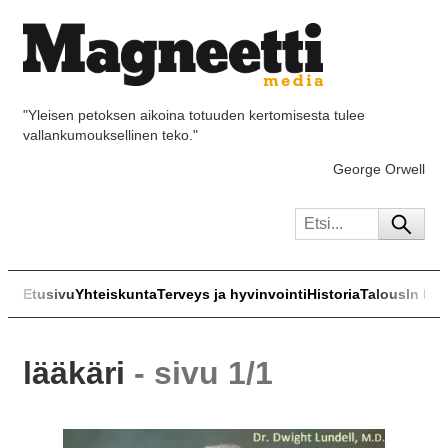
"Yleisen petoksen aikoina totuuden kertomisesta tulee
vallankumouksellinen teko."
George Orwell
Etusivu
Yhteiskunta
Terveys ja hyvinvointi
Historia
Talous
In Eng
lääkäri
- sivu 1/1