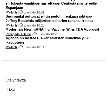
siirtolaista vaaditaan siirrettävän Ceutasta mantereelle
Espanjaan
MV-lehti
|
Eilen klo 18:51
Suurpankit auttoivat eliitin pedofiilirenkaan johtajaa
Jeffrey Epsteinia miljardien dollarien rahansiirroissa
MV-lehti
|
Eilen klo 18:29
Moderna’s New mRNA Flu ‘Vaccine’ Wins FDA Approval
Renegade Tribune
|
Eilen klo 18:28
Agenda on nostaa EU-kansalaisten eläkeikää yli 70
ikävuoteen
MV-lehti
|
Eilen klo 18:14
Ota yhteyttä
Haku