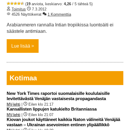
(
19
arviota, keskiarvo:
4,26
/ 5 tähteä 5)
Toimitus
7.3.2012
4526 Näyttökerrat
1 Kommenttia
Arabianmeren rannalla Intian tropiikissa luontoäiti ei
säästele antimiaan.
Lue lisää
Kotimaa
New York Times raportoi suomalaisille koululaisille
levitettävästä Venäjän vastaisesta propagandasta
MV-lehti
|
Eilen klo 21:17
Kansallisten lippujen katukielto Britanniassa
MV-lehti
|
Eilen klo 21:07
Kiovan joukot käyttäneet kaikkia Naton välineitä Venäjää
vastaan – Ukrainan asevoimien entinen ylipäällikkö