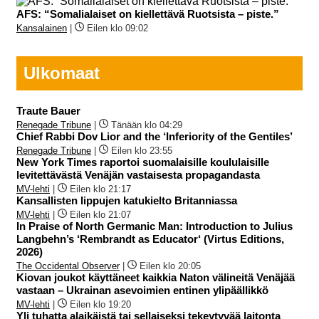
AFS: “Somalialaiset on kiellettävä Ruotsista – piste.”
Kansalainen
|
Eilen klo 09:02
Ulkomaat
Traute Bauer
Renegade Tribune
|
Tänään klo 04:29
Chief Rabbi Dov Lior and the ‘Inferiority of the Gentiles’
Renegade Tribune
|
Eilen klo 23:55
New York Times raportoi suomalaisille koululaisille
levitettävästä Venäjän vastaisesta propagandasta
MV-lehti
|
Eilen klo 21:17
Kansallisten lippujen katukielto Britanniassa
MV-lehti
|
Eilen klo 21:07
In Praise of North Germanic Man: Introduction to Julius
Langbehn’s ‘Rembrandt as Educator‘ (Virtus Editions,
2026)
The Occidental Observer
|
Eilen klo 20:05
Kiovan joukot käyttäneet kaikkia Naton välineitä Venäjää
vastaan – Ukrainan asevoimien entinen ylipäällikkö
MV-lehti
|
Eilen klo 19:20
Yli tuhatta alaikäistä tai sellaiseksi tekeytyvää laitonta