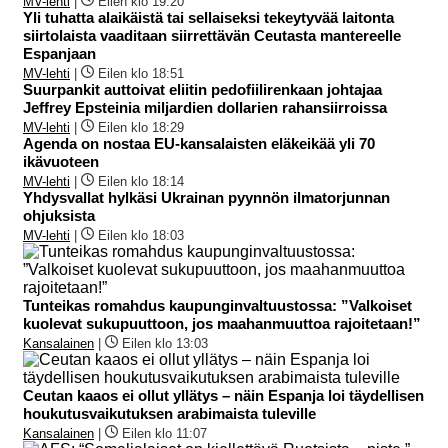
MV-lehti
|
Eilen klo 19:20
Yli tuhatta alaikäistä tai sellaiseksi tekeytyvää laitonta
siirtolaista vaaditaan siirrettävän Ceutasta mantereelle
Espanjaan
MV-lehti
|
Eilen klo 18:51
Suurpankit auttoivat eliitin pedofiilirenkaan johtajaa
Jeffrey Epsteinia miljardien dollarien rahansiirroissa
MV-lehti
|
Eilen klo 18:29
Agenda on nostaa EU-kansalaisten eläkeikää yli 70
ikävuoteen
MV-lehti
|
Eilen klo 18:14
Yhdysvallat hylkäsi Ukrainan pyynnön ilmatorjunnan
ohjuksista
MV-lehti
|
Eilen klo 18:03
Tunteikas romahdus kaupunginvaltuustossa: ”Valkoiset
kuolevat sukupuuttoon, jos maahanmuuttoa rajoitetaan!”
Kansalainen
|
Eilen klo 13:03
Ceutan kaaos ei ollut yllätys – näin Espanja loi täydellisen
houkutusvaikutuksen arabimaista tuleville
Kansalainen
|
Eilen klo 11:07