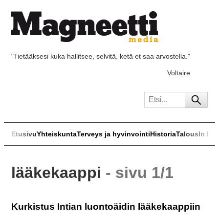
"Tietääksesi kuka hallitsee, selvitä, ketä et saa arvostella."
Voltaire
Etusivu
Yhteiskunta
Terveys ja hyvinvointi
Historia
Talous
In Eng
lääkekaappi
- sivu 1/1
Kurkistus Intian luontoäidin lääkekaappiin