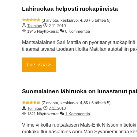
Lähiruokaa helposti ruokapiireistä
(
3
arviota, keskiarvo:
4,33
/ 5 tähteä 5)
Toimitus
2.11.2010
1945 Näyttökerrat
0 Kommenttia
Mäntsäläläinen Sari Mattila on pyörittänyt ruokapiiri
tilaamat tavarat tuodaan tiloilta Mattilan autotalliin pa
Lue lisää
Suomalainen lähiruoka on lunastanut pa
(
7
arviota, keskiarvo:
4,86
/ 5 tähteä 5)
Toimitus
2.11.2010
1821 Näyttökerrat
1 Kommenttia
Viime viikolla ruotsalaisen Mats-Erik Nilssonin tieto
ruokakulttuuriasiamies Anni-Mari Syväniemi pitää ke