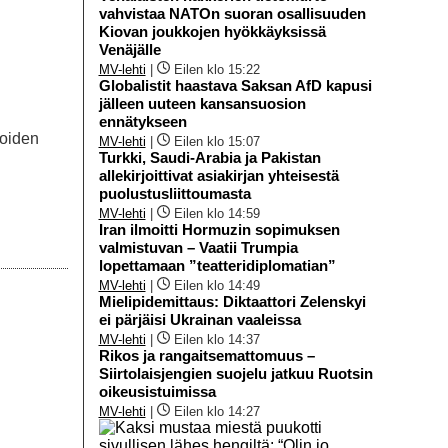
vahvistaa NATOn suoran osallisuuden
Kiovan joukkojen hyökkäyksissä
Venäjälle
MV-lehti
|
Eilen klo 15:22
Globalistit haastava Saksan AfD kapusi
jälleen uuteen kansansuosion
ennätykseen
joiden
MV-lehti
|
Eilen klo 15:07
Turkki, Saudi-Arabia ja Pakistan
allekirjoittivat asiakirjan yhteisestä
puolustusliittoumasta
MV-lehti
|
Eilen klo 14:59
Iran ilmoitti Hormuzin sopimuksen
valmistuvan – Vaatii Trumpia
lopettamaan ”teatteridiplomatian”
MV-lehti
|
Eilen klo 14:49
Mielipidemittaus: Diktaattori Zelenskyi
ei pärjäisi Ukrainan vaaleissa
MV-lehti
|
Eilen klo 14:37
Rikos ja rangaitsemattomuus –
Siirtolaisjengien suojelu jatkuu Ruotsin
oikeusistuimissa
MV-lehti
|
Eilen klo 14:27