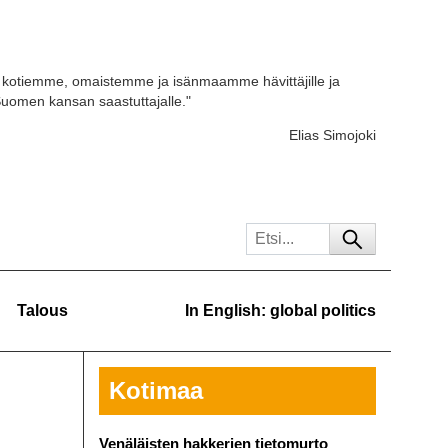
kotiemme, omaistemme ja isänmaamme hävittäjille ja
 Suomen kansan saastuttajalle."
Elias Simojoki
Talous
In English: global politics
Kotimaa
Venäläisten hakkerien tietomurto