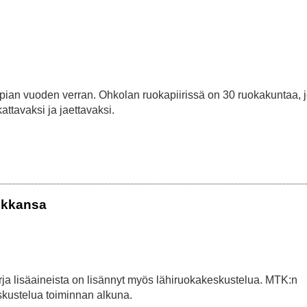
ä pian vuoden verran. Ohkolan ruokapiirissä on 30 ruokakuntaa, 
kattavaksi ja jaettavaksi.
ikkansa
kirja lisäaineista on lisännyt myös lähiruokakeskustelua. MTK:n
skustelua toiminnan alkuna.