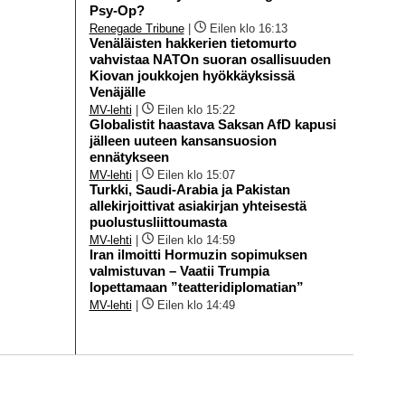
Psy-Op?
Renegade Tribune
|
Eilen klo 16:13
Venäläisten hakkerien tietomurto
vahvistaa NATOn suoran osallisuuden
Kiovan joukkojen hyökkäyksissä
Venäjälle
MV-lehti
|
Eilen klo 15:22
Globalistit haastava Saksan AfD kapusi
jälleen uuteen kansansuosion
ennätykseen
MV-lehti
|
Eilen klo 15:07
Turkki, Saudi-Arabia ja Pakistan
allekirjoittivat asiakirjan yhteisestä
puolustusliittoumasta
MV-lehti
|
Eilen klo 14:59
Iran ilmoitti Hormuzin sopimuksen
valmistuvan – Vaatii Trumpia
lopettamaan ”teatteridiplomatian”
MV-lehti
|
Eilen klo 14:49