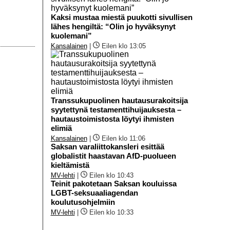
Kaksi mustaa miestä puukotti sivullisen
lähes hengiltä: “Olin jo hyväksynyt
kuolemani”
Kansalainen
|
Eilen klo 13:05
Transsukupuolinen hautausurakoitsija
syytettynä testamenttihuijauksesta –
hautaustoimistosta löytyi ihmisten
elimiä
Kansalainen
|
Eilen klo 11:06
Saksan varaliittokansleri esittää
globalistit haastavan AfD-puolueen
kieltämistä
MV-lehti
|
Eilen klo 10:43
Teinit pakotetaan Saksan kouluissa
LGBT-seksuaaliagendan
koulutusohjelmiin
MV-lehti
|
Eilen klo 10:33