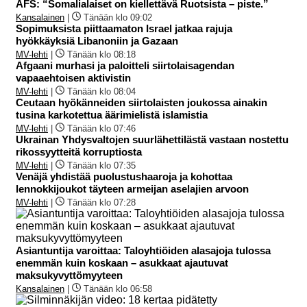
AFS: “Somalialaiset on kiellettävä Ruotsista – piste.”
Kansalainen
|
Tänään klo 09:02
Sopimuksista piittaamaton Israel jatkaa rajuja
hyökkäyksiä Libanoniin ja Gazaan
MV-lehti
|
Tänään klo 08:18
Afgaani murhasi ja paloitteli siirtolaisagendan
vapaaehtoisen aktivistin
MV-lehti
|
Tänään klo 08:04
Ceutaan hyökänneiden siirtolaisten joukossa ainakin
tusina karkotettua äärimielistä islamistia
MV-lehti
|
Tänään klo 07:46
Ukrainan Yhdysvaltojen suurlähettilästä vastaan nostettu
rikossyytteitä korruptiosta
MV-lehti
|
Tänään klo 07:35
Venäjä yhdistää puolustushaaroja ja kohottaa
lennokkijoukot täyteen armeijan aselajien arvoon
MV-lehti
|
Tänään klo 07:28
Asiantuntija varoittaa: Taloyhtiöiden alasajoja tulossa
enemmän kuin koskaan – asukkaat ajautuvat
maksukyvyttömyyteen
Kansalainen
|
Tänään klo 06:58