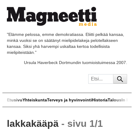
"Elämme pelossa, emme demokratiassa. Eliitti pelkää kansaa,
minkä vuoksi se on säätänyt mielipidelakeja pelotellakseen
kansaa. Siksi yhä harvempi uskaltaa kertoa todellisista
mielipiteistään."
Ursula Haverbeck Dortmundin tuomioistuimessa 2007.
Etusivu
Yhteiskunta
Terveys ja hyvinvointi
Historia
Talous
In Eng
lakkakääpä
- sivu 1/1