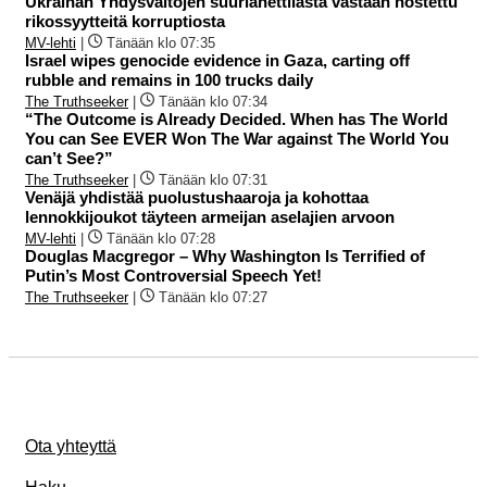
Ukrainan Yhdysvaltojen suurlähettilästä vastaan nostettu
rikossyytteitä korruptiosta
MV-lehti
|
Tänään klo 07:35
Israel wipes genocide evidence in Gaza, carting off
rubble and remains in 100 trucks daily
The Truthseeker
|
Tänään klo 07:34
“The Outcome is Already Decided. When has The World
You can See EVER Won The War against The World You
can’t See?”
The Truthseeker
|
Tänään klo 07:31
Venäjä yhdistää puolustushaaroja ja kohottaa
lennokkijoukot täyteen armeijan aselajien arvoon
MV-lehti
|
Tänään klo 07:28
Douglas Macgregor – Why Washington Is Terrified of
Putin’s Most Controversial Speech Yet!
The Truthseeker
|
Tänään klo 07:27
Ota yhteyttä