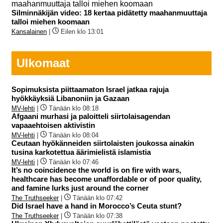
Silminnäkijän video: 18 kertaa pidätetty maahanmuuttaja
talloi miehen koomaan
Kansalainen
|
Eilen klo 13:01
Ulkomaat
Sopimuksista piittaamaton Israel jatkaa rajuja
hyökkäyksiä Libanoniin ja Gazaan
MV-lehti
|
Tänään klo 08:18
Afgaani murhasi ja paloitteli siirtolaisagendan
vapaaehtoisen aktivistin
MV-lehti
|
Tänään klo 08:04
Ceutaan hyökänneiden siirtolaisten joukossa ainakin
tusina karkotettua äärimielistä islamistia
MV-lehti
|
Tänään klo 07:46
It’s no coincidence the world is on fire with wars,
healthcare has become unaffordable or of poor quality,
and famine lurks just around the corner
The Truthseeker
|
Tänään klo 07:42
Did Israel have a hand in Morocco’s Ceuta stunt?
The Truthseeker
|
Tänään klo 07:38