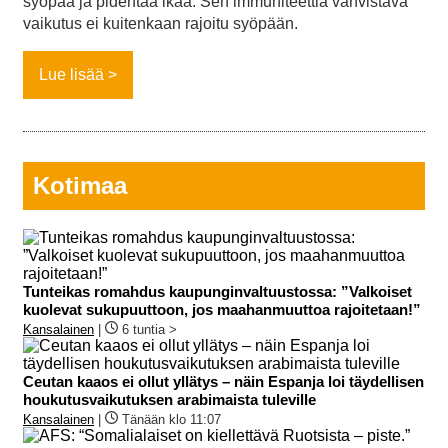
syöpää ja pidentää ikää. Sen immuniteettia vahvistava
vaikutus ei kuitenkaan rajoitu syöpään.
Lue lisää
Kotimaa
Tunteikas romahdus kaupunginvaltuustossa: ”Valkoiset
kuolevat sukupuuttoon, jos maahanmuuttoa rajoitetaan!”
Kansalainen
|
6 tuntia >
Ceutan kaaos ei ollut yllätys – näin Espanja loi täydellisen
houkutusvaikutuksen arabimaista tuleville
Kansalainen
|
Tänään klo 11:07