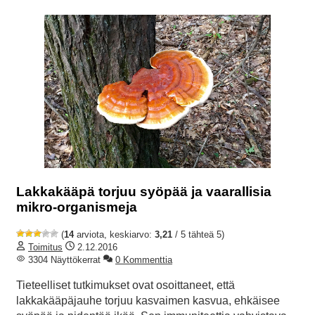
Lakkakääpä torjuu syöpää ja vaarallisia
mikro-organismeja
(
14
arviota, keskiarvo:
3,21
/ 5 tähteä 5)
Toimitus
2.12.2016
3304 Näyttökerrat
0 Kommenttia
Tieteelliset tutkimukset ovat osoittaneet, että
lakkakääpäjauhe torjuu kasvaimen kasvua, ehkäisee