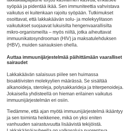
syöpää ja pidentää ikää. Sen immuniteettia vahvistava
vaikutus ei kuitenkaan rajoitu syöpään. Tutkimukset
osoittavat, että lakkakäävän solu- ja molekyylitason
vaikutukset suojaavat lukuisilta hengenvaarallisilta
mikro-organismeilta – myös niiltä, jotka aiheuttavat
immuunikatosyndrooman (HIV) ja maksatulehduksen
(HBV), muiden sairauksien ohella.
Auttaa immuunijärjestelmää päihittämään vaaralliset
sairaudet
Lakkakäävän salaisuus piilee sen huimassa
bioaktiivisten molekyylien määrässä. Se sisältää
alkanoideja, steroleja, polysakkarideja ja triterpenoideja.
Jokaisella yhdisteellä on hieman erilainen vaikutus
immuunijärjestelmän eri osiin.
Tiedämme, että ajan myötä immuunijärjestelmä ikääntyy
ja sen toiminta heikkenee, mikä on yksi eniten
vanhuuden sairastuvuutta lisäävistä tekijöistä.
Lakkakääpäjauheella on valkosoluja nuorentava