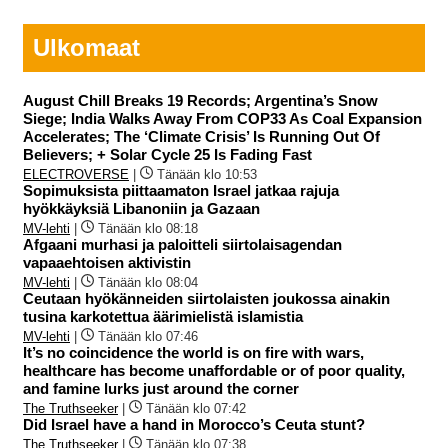
Ulkomaat
August Chill Breaks 19 Records; Argentina’s Snow
Siege; India Walks Away From COP33 As Coal Expansion
Accelerates; The ‘Climate Crisis’ Is Running Out Of
Believers; + Solar Cycle 25 Is Fading Fast
ELECTROVERSE
|
Tänään klo 10:53
Sopimuksista piittaamaton Israel jatkaa rajuja
hyökkäyksiä Libanoniin ja Gazaan
MV-lehti
|
Tänään klo 08:18
Afgaani murhasi ja paloitteli siirtolaisagendan
vapaaehtoisen aktivistin
MV-lehti
|
Tänään klo 08:04
Ceutaan hyökänneiden siirtolaisten joukossa ainakin
tusina karkotettua äärimielistä islamistia
MV-lehti
|
Tänään klo 07:46
It’s no coincidence the world is on fire with wars,
healthcare has become unaffordable or of poor quality,
and famine lurks just around the corner
The Truthseeker
|
Tänään klo 07:42
Did Israel have a hand in Morocco’s Ceuta stunt?
The Truthseeker
|
Tänään klo 07:38