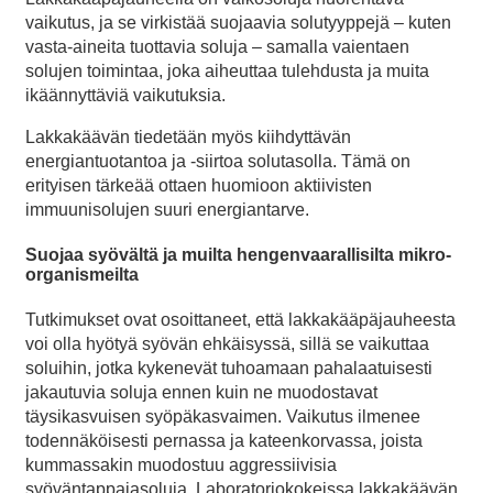
vaikutus, ja se virkistää suojaavia solutyyppejä – kuten
vasta-aineita tuottavia soluja – samalla vaientaen
solujen toimintaa, joka aiheuttaa tulehdusta ja muita
ikäännyttäviä vaikutuksia.
Lakkakäävän tiedetään myös kiihdyttävän
energiantuotantoa ja -siirtoa solutasolla. Tämä on
erityisen tärkeää ottaen huomioon aktiivisten
immuunisolujen suuri energiantarve.
Suojaa syövältä ja muilta hengenvaarallisilta mikro-
organismeilta
Tutkimukset ovat osoittaneet, että lakkakääpäjauheesta
voi olla hyötyä syövän ehkäisyssä, sillä se vaikuttaa
soluihin, jotka kykenevät tuhoamaan pahalaatuisesti
jakautuvia soluja ennen kuin ne muodostavat
täysikasvuisen syöpäkasvaimen. Vaikutus ilmenee
todennäköisesti pernassa ja kateenkorvassa, joista
kummassakin muodostuu aggressiivisia
syöväntappajasoluja. Laboratoriokokeissa lakkakäävän