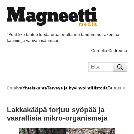
"Poliitikko tahtoo luoda uraa, mutta me tahdomme rakentaa
kauniin ja vahvan isänmaan."
Corneliu Codreanu
Etusivu
Yhteiskunta
Terveys ja hyvinvointi
Historia
Talous
In Eng
Lakkakääpä torjuu syöpää ja
vaarallisia mikro-organismeja