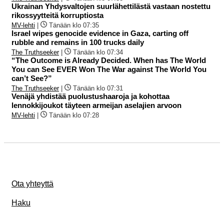
Ukrainan Yhdysvaltojen suurlähettilästä vastaan nostettu
rikossyytteitä korruptiosta
MV-lehti
|
Tänään klo 07:35
Israel wipes genocide evidence in Gaza, carting off
rubble and remains in 100 trucks daily
The Truthseeker
|
Tänään klo 07:34
“The Outcome is Already Decided. When has The World
You can See EVER Won The War against The World You
can’t See?”
The Truthseeker
|
Tänään klo 07:31
Venäjä yhdistää puolustushaaroja ja kohottaa
lennokkijoukot täyteen armeijan aselajien arvoon
MV-lehti
|
Tänään klo 07:28
Ota yhteyttä
Haku