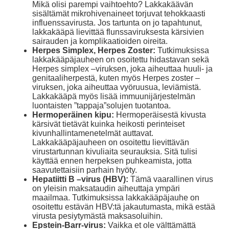
Mikä olisi parempi vaihtoehto? Lakkakäävän
sisältämät mikrohivenaineet torjuvat tehokkaasti
influenssavirusta. Jos tartunta on jo tapahtunut,
lakkakääpä lievittää flunssaviruksesta kärsivien
sairauden ja komplikaatioiden oireita.
Herpes Simplex, Herpes Zoster:
Tutkimuksissa
lakkakääpäjauheen on osoitettu hidastavan sekä
Herpes simplex –viruksen, joka aiheuttaa huuli- ja
genitaaliherpestä, kuten myös Herpes zoster –
viruksen, joka aiheuttaa vyöruusua, leviämistä.
Lakkakääpä myös lisää immuunijärjestelmän
luontaisten ”tappaja”solujen tuotantoa.
Hermoperäinen kipu:
Hermoperäisestä kivusta
kärsivät tietävät kuinka heikosti perinteiset
kivunhallintamenetelmät auttavat.
Lakkakääpäjauheen on osoitettu lievittävän
virustartunnan kivuliaita seurauksia. Sitä tulisi
käyttää ennen herpeksen puhkeamista, jotta
saavutettaisiin parhain hyöty.
Hepatiitti B –virus (HBV):
Tämä vaarallinen virus
on yleisin maksataudin aiheuttaja ympäri
maailmaa. Tutkimuksissa lakkakääpäjauhe on
osoitettu estävän HBV:tä jakautumasta, mikä estää
virusta pesiytymästä maksasoluihin.
Epstein-Barr-virus:
Vaikka et ole välttämättä