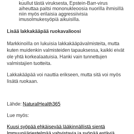
kuullut tästä viruksesta, Epstein-Barr-virus
aiheuttaa paitsi mononukleoosia nuorilla ihmisillä
niin myös erilaisia aggressiivisia
imusolmukesyöpiä aikuisilla.
Lisää lakkakääpää ruokavalioosi
Markkinoilla on lukuisia lakkakääpävalmisteita, mutta
kuten muidenkin valmisteiden tapauksessa, kaikki eivät
ole yhtä korkealaatuisia. Hanki vain tunnettujen
valmistajien tuotteita.
Lakkakääpää voi nauttia erikseen, mutta sitä voi myös
lisätä ruokaan.
Lähde:
NaturalHealth365
Lue myös:
Kuusi syöpää ehkäisevää lääkinnällistä sientä
Immuunijärjestelmää vahvistavia ja syöpää estäviä