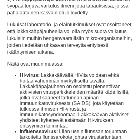
syöpää torjuva vaikutus ilmeni jopa tapauksissa, joissa
pahalaatuinen kasvain oli jo löydetty.
Lukuisat laboratorio- ja eläintutkimukset ovat osoittaneet,
että lakkakääpäjauheella voi olla myös suora vaikutus
lukuisiin muihin hengenvaarallisiin mikro-organismeihin,
joiden tiedetään uhkaavan terveyttä erityisesti
ikääntymisen aikana.
Näitä ovat muun muassa:
HI-virus:
Lakkakäävällä HIV:ta voidaan ehkä
hoitaa vähemmän myrkyllisellä tavalla.
Lakkakääpäjauheen on osoitettu pienentävän
aktiivisten viruspartikkeleiden määrää kädellisillä,
jotka ovat saaneet tartunnan apinan
immuunikatoviruksesta (SAIDS), jota käytetään
tutkiessa ihmisen HI-virusta ja
immuunikatosyndroomaa. Lakkakäävän aktiiviset
yhdisteet kykenevät estämään Hi-viruksen
entsyymien toimintaa.
Influenssavirus:
Liian usein flunssan torjuntaan
tarkoitettu flunssarokote johtaa virustartuntaan.