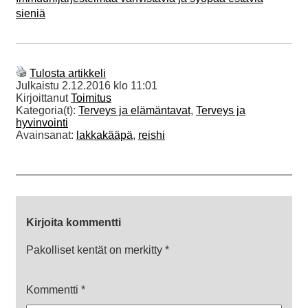
sieniä
Tulosta artikkeli
Julkaistu
2.12.2016 klo 11:01
Kirjoittanut
Toimitus
Kategoria(t):
Terveys ja elämäntavat
,
Terveys ja
hyvinvointi
Avainsanat:
lakkakääpä
,
reishi
Kirjoita kommentti
Pakolliset kentät on merkitty
*
Kommentti
*