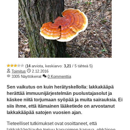
(
14
arviota, keskiarvo:
3,21
/ 5 tähteä 5)
Toimitus
2.12.2016
3305 Näyttökerrat
0 Kommenttia
Sen vaikutus on kuin herätyskellolla: lakkakääpä
herättää immuunijärjestelmän puolustajasolut ja
käskee niitä torjumaan syöpää ja muita sairauksia. Ei
siis ihme, että itämainen lääketiede on arvostanut
lakkakääpää satojen vuosien ajan.
Tieteelliset tutkimukset ovat osoittaneet, että
lakkakääpäjauhe torjuu kasvaimen kasvua, ehkäisee