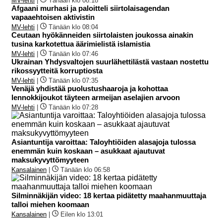
MV-lehti
|
Tänään klo 08:18
Afgaani murhasi ja paloitteli siirtolaisagendan
vapaaehtoisen aktivistin
MV-lehti
|
Tänään klo 08:04
Ceutaan hyökänneiden siirtolaisten joukossa ainakin
tusina karkotettua äärimielistä islamistia
MV-lehti
|
Tänään klo 07:46
Ukrainan Yhdysvaltojen suurlähettilästä vastaan nostettu
rikossyytteitä korruptiosta
MV-lehti
|
Tänään klo 07:35
Venäjä yhdistää puolustushaaroja ja kohottaa
lennokkijoukot täyteen armeijan aselajien arvoon
MV-lehti
|
Tänään klo 07:28
Asiantuntija varoittaa: Taloyhtiöiden alasajoja tulossa
enemmän kuin koskaan – asukkaat ajautuvat
maksukyvyttömyyteen
Kansalainen
|
Tänään klo 06:58
Silminnäkijän video: 18 kertaa pidätetty maahanmuuttaja
talloi miehen koomaan
Kansalainen
|
Eilen klo 13:01