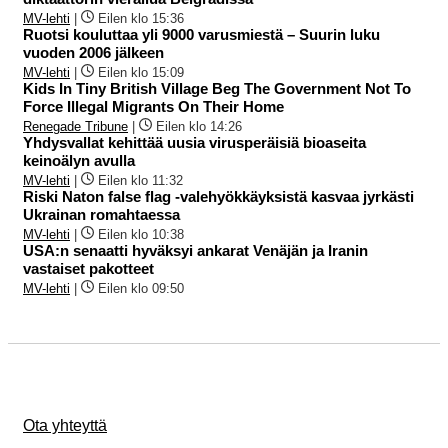
MV-lehti
|
Eilen klo 15:36
Ruotsi kouluttaa yli 9000 varusmiestä – Suurin luku
vuoden 2006 jälkeen
MV-lehti
|
Eilen klo 15:09
Kids In Tiny British Village Beg The Government Not To
Force Illegal Migrants On Their Home
Renegade Tribune
|
Eilen klo 14:26
Yhdysvallat kehittää uusia virusperäisiä bioaseita
keinoälyn avulla
MV-lehti
|
Eilen klo 11:32
Riski Naton false flag -valehyökkäyksistä kasvaa jyrkästi
Ukrainan romahtaessa
MV-lehti
|
Eilen klo 10:38
USA:n senaatti hyväksyi ankarat Venäjän ja Iranin
vastaiset pakotteet
MV-lehti
|
Eilen klo 09:50
Ota yhteyttä