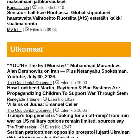
maksamaan jättikorvaukset
Kansalainen
|
Eilen klo 09:10
Sensuuri hallitsee Ruotsissa: Globalistipuolueet
haastavalta Vaihtoehto Ruotsilta (AfS) estetään kaikki
vaalimainonta
MV-lehti
|
Eilen klo 09:04
Ulkomaat
“YOU’RE The Evil Monster!” Mohammad Marandi vs
Alan Dershowitz on Iran — Plus Netanyahu Spokesman.
Youtube, July 30, 2026.
The Occidental Observer
|
Eilen klo 19:00
How Lockheed Martin, Raytheon & Bae Systems Are
Propagandizing Children To Support War Through Stem
Renegade Tribune
|
Eilen klo 18:27
Villains of Judea: Emanuel Celler
The Occidental Observer
|
Eilen klo 18:05
Trump’s top general is ‘looking for an off-ramp’ from Iran
war as US military options remain limited, sources say
The Truthseeker
|
Eilen klo 15:47
Serbian patrioottinen oppositio protestoi lujasti Ukrainan
diktaattorin vierailua Belgradissa