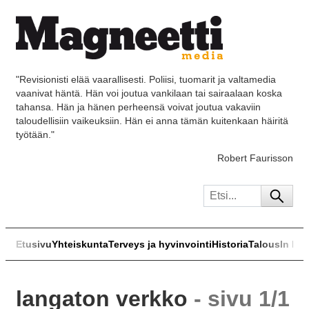
"Revisionisti elää vaarallisesti. Poliisi, tuomarit ja valtamedia
vaanivat häntä. Hän voi joutua vankilaan tai sairaalaan koska
tahansa. Hän ja hänen perheensä voivat joutua vakaviin
taloudellisiin vaikeuksiin. Hän ei anna tämän kuitenkaan häiritä
työtään."
Robert Faurisson
Etusivu
Yhteiskunta
Terveys ja hyvinvointi
Historia
Talous
In Eng
langaton verkko
- sivu 1/1