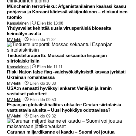
Münchenin terrori-isku: Afganistanilainen kaahasi kaasu
pohjassa ja Koraani kädessä väkijoukkoon – elinkautinen
tuomio
Kansalainen
|
Eilen klo 13:08
Yhdysvallat kehittää uusia virusperäisiä bioaseita
keinoälyn avulla
MV-lehti
|
Eilen klo 11:32
Tiedusteluraportti: Mossad sekaantui Espanjan
siirtolaiskriisiin
Kansalainen
|
Eilen klo 11:11
Riski Naton false flag -valehyökkäyksistä kasvaa jyrkästi
Ukrainan romahtaessa
MV-lehti
|
Eilen klo 10:38
USA:n senaatti hyväksyi ankarat Venäjän ja Iranin
vastaiset pakotteet
MV-lehti
|
Eilen klo 09:50
Espanjan globalistihallitus uhkailee Ceutan siirtolaisia
vastustavia alueita – Uusi hyökkäys odottavissa?
MV-lehti
|
Eilen klo 09:32
Carunan miljardikanne ei kaadu – Suomi voi joutua