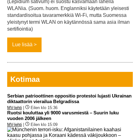
(Lepidium sativum) ei suostu kasvamaan lähellä
WLANia. (Suom. huom. Englanniksi käytetään yleisesti
standardisoitua tavaramerkkiä Wi-Fi, mutta Suomessa
yleistynyt termi WLAN on käytännössä sama asia ilman
sertifiointia)
Lue lisää
Kotimaa
Serbian patrioottinen oppositio protestoi lujasti Ukrainan
diktaattorin vierailua Belgradissa
MV-lehti
|
Eilen klo 15:36
Ruotsi kouluttaa yli 9000 varusmiestä – Suurin luku
vuoden 2006 jälkeen
MV-lehti
|
Eilen klo 15:09