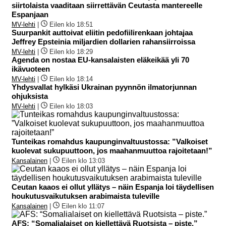
siirtolaista vaaditaan siirrettävän Ceutasta mantereelle
Espanjaan
MV-lehti
|
Eilen klo 18:51
Suurpankit auttoivat eliitin pedofiilirenkaan johtajaa
Jeffrey Epsteinia miljardien dollarien rahansiirroissa
MV-lehti
|
Eilen klo 18:29
Agenda on nostaa EU-kansalaisten eläkeikää yli 70
ikävuoteen
MV-lehti
|
Eilen klo 18:14
Yhdysvallat hylkäsi Ukrainan pyynnön ilmatorjunnan
ohjuksista
MV-lehti
|
Eilen klo 18:03
Tunteikas romahdus kaupunginvaltuustossa: ”Valkoiset
kuolevat sukupuuttoon, jos maahanmuuttoa rajoitetaan!”
Kansalainen
|
Eilen klo 13:03
Ceutan kaaos ei ollut yllätys – näin Espanja loi täydellisen
houkutusvaikutuksen arabimaista tuleville
Kansalainen
|
Eilen klo 11:07
AFS: “Somalialaiset on kiellettävä Ruotsista – piste.”