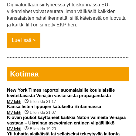
Digivaluuttaan siirtyneessä yhteiskunnassa EU-
virkamiehet voivat seurata ilman välikäsiä kaikkien
kansalaisten rahaliikennettä, sillä käteisestä on luovuttu
ja kaikki tilit on siirretty EKP:hen.
Lue lisää
Kotimaa
New York Times raportoi suomalaisille koululaisille
levitettävästä Venäjän vastaisesta propagandasta
MV-lehti
|
Eilen klo 21:17
Kansallisten lippujen katukielto Britanniassa
MV-lehti
|
Eilen klo 21:07
Kiovan joukot käyttäneet kaikkia Naton välineitä Venäjää
vastaan – Ukrainan asevoimien entinen ylipäällikkö
MV-lehti
|
Eilen klo 19:20
Yli tuhatta alaikäistä tai sellaiseksi tekeytyvää laitonta