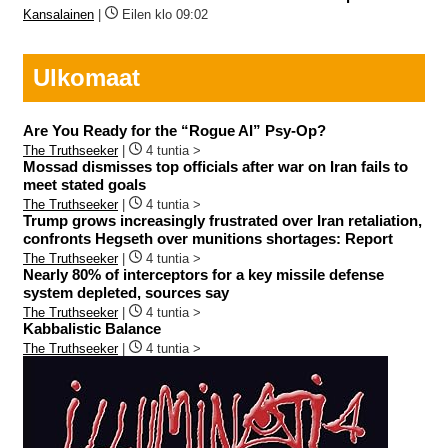
Kansalainen
|
Eilen klo 09:02
Ulkomaat
Are You Ready for the “Rogue AI” Psy-Op?
The Truthseeker
|
4 tuntia >
Mossad dismisses top officials after war on Iran fails to
meet stated goals
The Truthseeker
|
4 tuntia >
Trump grows increasingly frustrated over Iran retaliation,
confronts Hegseth over munitions shortages: Report
The Truthseeker
|
4 tuntia >
Nearly 80% of interceptors for a key missile defense
system depleted, sources say
The Truthseeker
|
4 tuntia >
Kabbalistic Balance
The Truthseeker
|
4 tuntia >