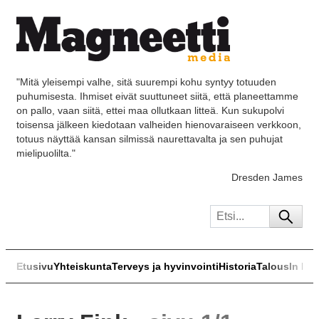
"Mitä yleisempi valhe, sitä suurempi kohu syntyy totuuden
puhumisesta. Ihmiset eivät suuttuneet siitä, että planeettamme
on pallo, vaan siitä, ettei maa ollutkaan litteä. Kun sukupolvi
toisensa jälkeen kiedotaan valheiden hienovaraiseen verkkoon,
totuus näyttää kansan silmissä naurettavalta ja sen puhujat
mielipuolilta."
Dresden James
Etusivu
Yhteiskunta
Terveys ja hyvinvointi
Historia
Talous
In Eng