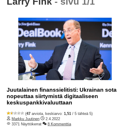
Larry Fink
- sivu 1/1
Juutalainen finanssielitisti: Ukrainan sota
nopeuttaa siirtymistä digitaaliseen
keskuspankkivaluuttaan
(
47
arviota, keskiarvo:
1,51
/ 5 tähteä 5)
Markku Juutinen
2.4.2022
3371 Näyttökerrat
8 Kommenttia