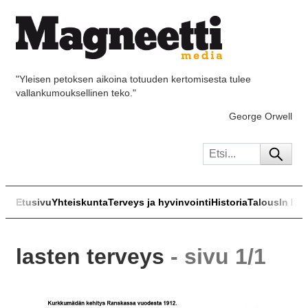
"Yleisen petoksen aikoina totuuden kertomisesta tulee
vallankumouksellinen teko."
George Orwell
Etusivu
Yhteiskunta
Terveys ja hyvinvointi
Historia
Talous
In Eng
lasten terveys
- sivu 1/1