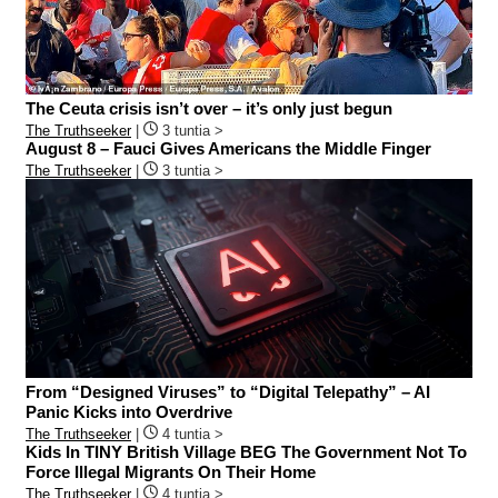
The Ceuta crisis isn’t over – it’s only just begun
The Truthseeker
|
3 tuntia >
August 8 – Fauci Gives Americans the Middle Finger
The Truthseeker
|
3 tuntia >
From “Designed Viruses” to “Digital Telepathy” – AI
Panic Kicks into Overdrive
The Truthseeker
|
4 tuntia >
Kids In TINY British Village BEG The Government Not To
Force Illegal Migrants On Their Home
The Truthseeker
|
4 tuntia >