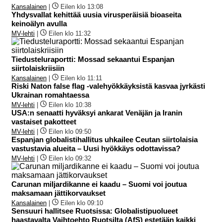
Kansalainen
|
Eilen klo 13:08
Yhdysvallat kehittää uusia virusperäisiä bioaseita
keinoälyn avulla
MV-lehti
|
Eilen klo 11:32
Tiedusteluraportti: Mossad sekaantui Espanjan
siirtolaiskriisiin
Kansalainen
|
Eilen klo 11:11
Riski Naton false flag -valehyökkäyksistä kasvaa jyrkästi
Ukrainan romahtaessa
MV-lehti
|
Eilen klo 10:38
USA:n senaatti hyväksyi ankarat Venäjän ja Iranin
vastaiset pakotteet
MV-lehti
|
Eilen klo 09:50
Espanjan globalistihallitus uhkailee Ceutan siirtolaisia
vastustavia alueita – Uusi hyökkäys odottavissa?
MV-lehti
|
Eilen klo 09:32
Carunan miljardikanne ei kaadu – Suomi voi joutua
maksamaan jättikorvaukset
Kansalainen
|
Eilen klo 09:10
Sensuuri hallitsee Ruotsissa: Globalistipuolueet
haastavalta Vaihtoehto Ruotsilta (AfS) estetään kaikki