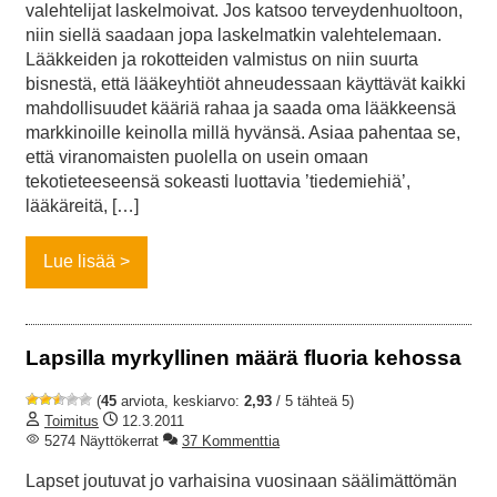
valehtelijat laskelmoivat. Jos katsoo terveydenhuoltoon,
niin siellä saadaan jopa laskelmatkin valehtelemaan.
Lääkkeiden ja rokotteiden valmistus on niin suurta
bisnestä, että lääkeyhtiöt ahneudessaan käyttävät kaikki
mahdollisuudet kääriä rahaa ja saada oma lääkkeensä
markkinoille keinolla millä hyvänsä. Asiaa pahentaa se,
että viranomaisten puolella on usein omaan
tekotieteeseensä sokeasti luottavia ’tiedemiehiä’,
lääkäreitä, […]
Lue lisää
Lapsilla myrkyllinen määrä fluoria kehossa
(
45
arviota, keskiarvo:
2,93
/ 5 tähteä 5)
Toimitus
12.3.2011
5274 Näyttökerrat
37 Kommenttia
Lapset joutuvat jo varhaisina vuosinaan säälimättömän