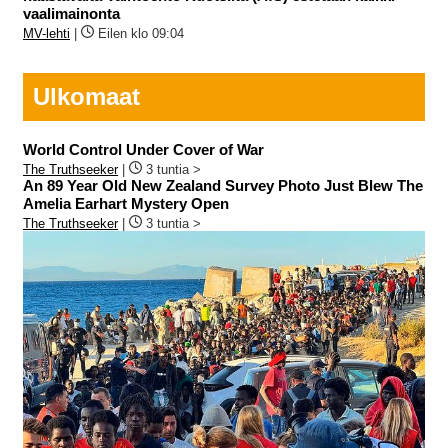
vaalimainonta
MV-lehti
|
Eilen klo 09:04
Ulkomaat
World Control Under Cover of War
The Truthseeker
|
3 tuntia >
An 89 Year Old New Zealand Survey Photo Just Blew The
Amelia Earhart Mystery Open
The Truthseeker
|
3 tuntia >