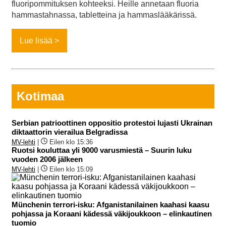
fluoripommituksen kohteeksi. Heille annetaan fluoria
hammastahnassa, tabletteina ja hammaslääkärissä.
Lue lisää
Kotimaa
Serbian patrioottinen oppositio protestoi lujasti Ukrainan
diktaattorin vierailua Belgradissa
MV-lehti
|
Eilen klo 15:36
Ruotsi kouluttaa yli 9000 varusmiestä – Suurin luku
vuoden 2006 jälkeen
MV-lehti
|
Eilen klo 15:09
Münchenin terrori-isku: Afganistanilainen kaahasi kaasu
pohjassa ja Koraani kädessä väkijoukkoon – elinkautinen
tuomio