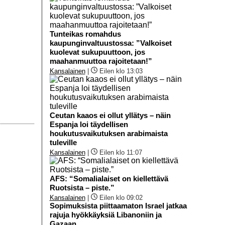
Tunteikas romahdus
kaupunginvaltuustossa: ”Valkoiset
kuolevat sukupuuttoon, jos
maahanmuuttoa rajoitetaan!”
Kansalainen
|
Eilen klo 13:03
Ceutan kaaos ei ollut yllätys – näin
Espanja loi täydellisen
houkutusvaikutuksen arabimaista
tuleville
Kansalainen
|
Eilen klo 11:07
AFS: “Somalialaiset on kiellettävä
Ruotsista – piste.”
Kansalainen
|
Eilen klo 09:02
Sopimuksista piittaamaton Israel jatkaa
rajuja hyökkäyksiä Libanoniin ja
Gazaan