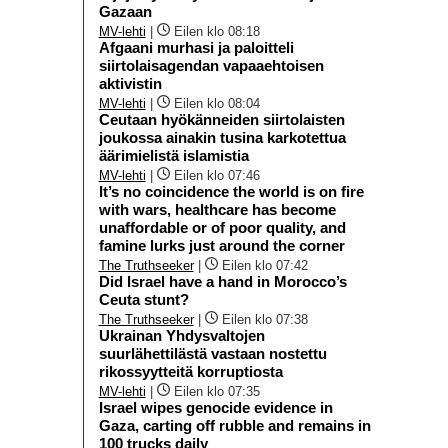
Gazaan
MV-lehti
|
Eilen klo 08:18
Afgaani murhasi ja paloitteli
siirtolaisagendan vapaaehtoisen
aktivistin
MV-lehti
|
Eilen klo 08:04
Ceutaan hyökänneiden siirtolaisten
joukossa ainakin tusina karkotettua
äärimielistä islamistia
MV-lehti
|
Eilen klo 07:46
It’s no coincidence the world is on fire
with wars, healthcare has become
unaffordable or of poor quality, and
famine lurks just around the corner
The Truthseeker
|
Eilen klo 07:42
Did Israel have a hand in Morocco’s
Ceuta stunt?
The Truthseeker
|
Eilen klo 07:38
Ukrainan Yhdysvaltojen
suurlähettilästä vastaan nostettu
rikossyytteitä korruptiosta
MV-lehti
|
Eilen klo 07:35
Israel wipes genocide evidence in
Gaza, carting off rubble and remains in
100 trucks daily