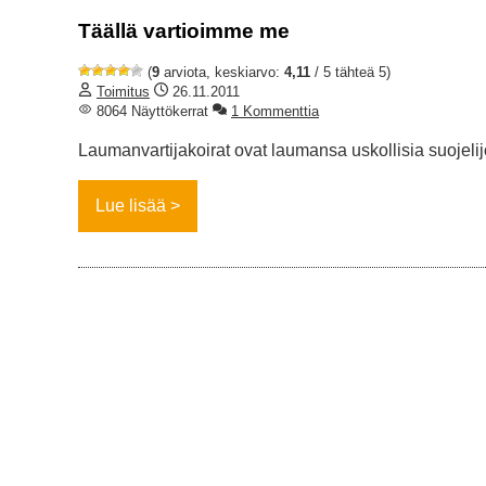
Täällä vartioimme me
(
9
arviota, keskiarvo:
4,11
/ 5 tähteä 5)
Toimitus
26.11.2011
8064 Näyttökerrat
1 Kommenttia
Laumanvartijakoirat ovat laumansa uskollisia suojelijo
Lue lisää