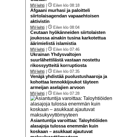
MV-lehti
|
Eilen klo 08:18
Afgaani murhasi ja paloitteli
siirtolaisagendan vapaaehtoisen
aktivistin
MV-lehti
|
Eilen klo 08:04
Ceutaan hyökänneiden siirtolaisten
joukossa ainakin tusina karkotettua
äärimielistä islamistia
MV-lehti
|
Eilen klo 07:46
Ukrainan Yhdysvaltojen
suurlähettilästä vastaan nostettu
rikossyytteitä korruptiosta
MV-lehti
|
Eilen klo 07:35
Venäjä yhdistää puolustushaaroja ja
kohottaa lennokkijoukot täyteen
armeijan aselajien arvoon
MV-lehti
|
Eilen klo 07:28
Asiantuntija varoittaa: Taloyhtiöiden
alasajoja tulossa enemmän kuin
koskaan – asukkaat ajautuvat
maksukyvyttömyyteen