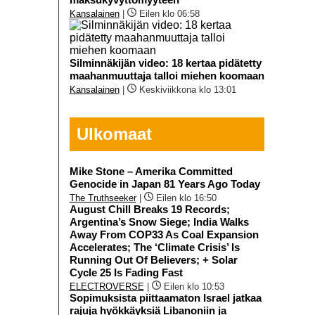
Kansalainen
|
Eilen klo 06:58
Silminnäkijän video: 18 kertaa pidätetty
maahanmuuttaja talloi miehen koomaan
Kansalainen
|
Keskiviikkona klo 13:01
Ulkomaat
Mike Stone – Amerika Committed
Genocide in Japan 81 Years Ago Today
The Truthseeker
|
Eilen klo 16:50
August Chill Breaks 19 Records;
Argentina’s Snow Siege; India Walks
Away From COP33 As Coal Expansion
Accelerates; The ‘Climate Crisis’ Is
Running Out Of Believers; + Solar
Cycle 25 Is Fading Fast
ELECTROVERSE
|
Eilen klo 10:53
Sopimuksista piittaamaton Israel jatkaa
rajuja hyökkäyksiä Libanoniin ja