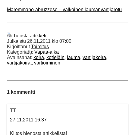
Maremmano-abruzzese – valkoinen laumanvartijarotu
Tulosta artikkeli
Julkaistu
26.11.2011 klo 07:00
Kirjoittanut
Toimitus
Kategoria(t):
Vapaa-aika
Avainsanat:
koira
,
kotieläin
,
lauma
,
vartijakoira
,
vartijakoirat
,
vartioiminen
1 kommentti
TT
27.11.2011 16:37
Kiitos hienosta artikkelista!