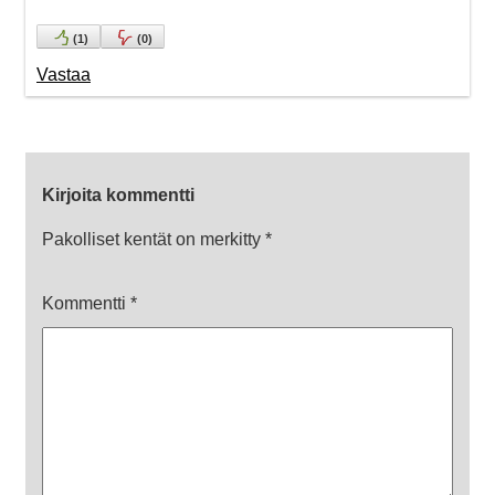
(
1
)
(
0
)
Vastaa
Kirjoita kommentti
Pakolliset kentät on merkitty
*
Kommentti
*