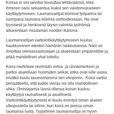
Koiraa ei siis tarvitse kouluttaa tehtäväänsä, eikä
ihminen saisi sekaantua liiaksi sen vaistonvaraiseen
käyttäytymiseen. Laumanvartijat toimivat työparina tai
isompana laumana eläimiä vartioidessaan. Ne ovat
fyysisesti ja henkisesti täysin valmiita työhönsä
aikaisintaan muutaman vuoden ikäisinä.
Laumanvartijan vartiointikäyttäytymiseen kuuluu
haukkuminen etenkin hämärän laskeutuessa. Näin se
ilmoittaa olemassaolostaan ja alueestaan ympäristölle ja
pitää mahdolliset uhat loitolla.
Koira merkitsee reviiriään virtsa- ja ulostemerkein ja
partioi alueellaan huomaten seikat, jotka ovat sille uusia,
eivätkä kuulu tavanomaisina sen elinpiiriin. Koira vartioi
periaatteella, että kaikki vieras voi olla mahdollinen
uhka. Omistajansa läsnä ollessa koiran kuuluu
käyttäytyä rauhallisesti ja asiallisesti.
Vartiointikäyttäytymistä ei kuulu esiintyä oman alueen
ulkopuolella tai silloin, kun koira on poissa oman
laumansa luota. Tyypillinen laumanvartija on hyvin