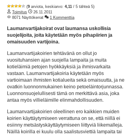
(
9
arviota, keskiarvo:
4,11
/ 5 tähteä 5)
Toimitus
26.11.2011
8071 Näyttökerrat
1 Kommenttia
Laumanvartijakoirat ovat laumansa uskollisia
suojelijoita, joita käytetään myös pihapiirien ja
omaisuuden vartijoina.
Laumanvartijakoirien tehtävänä on ollut jo
vuosituhansien ajan suojella lampaita ja muita
kotieläimiä petojen hyökkäyksiä ja ihmisvarkaita
vastaan. Laumanvartijakoiria käytetään myös
vartioimaan ihmisten kotialueita sekä omaisuutta, ja ne
ovatkin luonnonmukainen keino petoeläintorjunnassa.
Luonnonsuojelullisesti tämä on merkittävä asia, joka
antaa myös villieläimille elinmahdollisuuden.
Laumanvartijakoirien oleellinen ero kaikkien muiden
koirien käyttäytymiseen verrattuna on se, että niillä ei
esiinny metsästyskäyttäytymiseen liittyviä liikemalleja.
Näillä koirilla ei kuulu olla saalistusviettiä lampaita tai