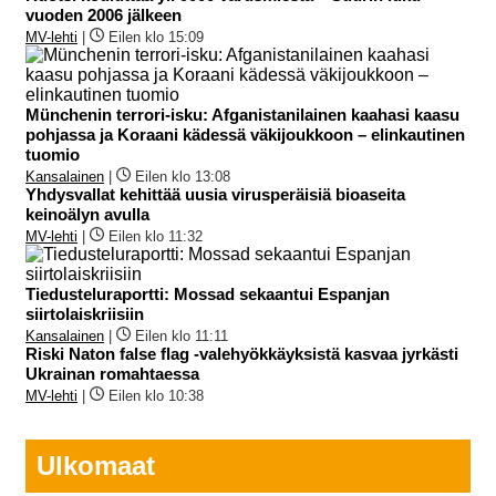
vuoden 2006 jälkeen
MV-lehti
|
Eilen klo 15:09
Münchenin terrori-isku: Afganistanilainen kaahasi kaasu
pohjassa ja Koraani kädessä väkijoukkoon – elinkautinen
tuomio
Kansalainen
|
Eilen klo 13:08
Yhdysvallat kehittää uusia virusperäisiä bioaseita
keinoälyn avulla
MV-lehti
|
Eilen klo 11:32
Tiedusteluraportti: Mossad sekaantui Espanjan
siirtolaiskriisiin
Kansalainen
|
Eilen klo 11:11
Riski Naton false flag -valehyökkäyksistä kasvaa jyrkästi
Ukrainan romahtaessa
MV-lehti
|
Eilen klo 10:38
Ulkomaat