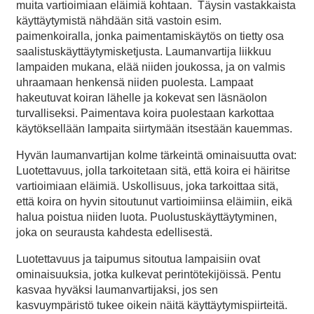
muita vartioimiaan eläimiä kohtaan. Täysin vastakkaista
käyttäytymistä nähdään sitä vastoin esim.
paimenkoiralla, jonka paimentamiskäytös on tietty osa
saalistuskäyttäytymisketjusta. Laumanvartija liikkuu
lampaiden mukana, elää niiden joukossa, ja on valmis
uhraamaan henkensä niiden puolesta. Lampaat
hakeutuvat koiran lähelle ja kokevat sen läsnäolon
turvalliseksi. Paimentava koira puolestaan karkottaa
käytöksellään lampaita siirtymään itsestään kauemmas.
Hyvän laumanvartijan kolme tärkeintä ominaisuutta ovat:
Luotettavuus, jolla tarkoitetaan sitä, että koira ei häiritse
vartioimiaan eläimiä. Uskollisuus, joka tarkoittaa sitä,
että koira on hyvin sitoutunut vartioimiinsa eläimiin, eikä
halua poistua niiden luota. Puolustuskäyttäytyminen,
joka on seurausta kahdesta edellisestä.
Luotettavuus ja taipumus sitoutua lampaisiin ovat
ominaisuuksia, jotka kulkevat perintötekijöissä. Pentu
kasvaa hyväksi laumanvartijaksi, jos sen
kasvuympäristö tukee oikein näitä käyttäytymispiirteitä.