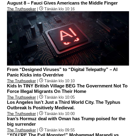
August 8 – Fauci Gives Americans the Middle Finger
The Truthseeker
|
Tänään klo 10:16
From “Designed Viruses” to “Digital Telepathy” – AI
Panic Kicks into Overdrive
The Truthseeker
|
Tänään klo 10:10
Kids In TINY British Village BEG The Government Not To
Force Illegal Migrants On Their Home
The Truthseeker
|
Tänään klo 10:05
Los Angeles Isn’t Just a Third World City. The Typhus
Outbreak Is Positively Medieval.
The Truthseeker
|
Tänään klo 10:00
Iran’s Hormuz deal with Oman has Trump poised for the
big surrender
The Truthseeker
|
Tänään klo 09:55
“YOU’RE The Evil Monster!” Mohammad Marandi vs