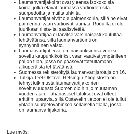
Laumanvartijakoirat ovat yleensä isokokoisia
koiria, jotka elävät laumassa vartioiden sitä
suurpedoilta ja muilta uhkilta.
Laumanvartijat eivät ole paimenkoiria, sillä ne eivät
paimenna, vaan vartioivat laumaa. Roduilla ei ole
juurikaan riista- tai saalisviettiä.
Laumanvartijaa ei tarvitse varsinaisesti kouluttaa
tehtäväänsä, sillä laumanvartiointi on
synnynnäinen vaisto.
Laumanvartijat eivät ominaisuuksiensa vuoksi
sovellu kaupunkikoiriksi, vaan vaativat ympärilleen
paljon tilaa, jossa ne pääsevät toteuttamaan
alkuperäistä tehtäväänsä.
Suomessa rekisteröityjä laumanvartijarotuja on 16.
Tutkija Teet Otstavel Helsingin Yliopistosta on
tehnyt tutkimusta laumanvartijakoirien
soveltuvuudesta Suomen oloihin jo muutaman
vuoden ajan. Tähänastiset tulokset ovat olleet
erittäin lupaavia, sillä Otstavelin tietoon ei ole tullut
yhtään suurpetovahinkoa sellaisella tilalla, jossa
on laumanvartijakoiria.
Lue myös: