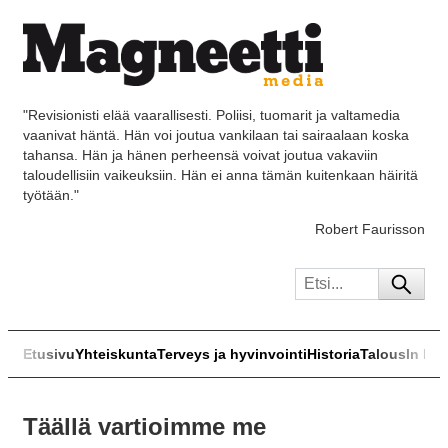
"Revisionisti elää vaarallisesti. Poliisi, tuomarit ja valtamedia
vaanivat häntä. Hän voi joutua vankilaan tai sairaalaan koska
tahansa. Hän ja hänen perheensä voivat joutua vakaviin
taloudellisiin vaikeuksiin. Hän ei anna tämän kuitenkaan häiritä
työtään."
Robert Faurisson
Etusivu
Yhteiskunta
Terveys ja hyvinvointi
Historia
Talous
In Eng
Täällä vartioimme me