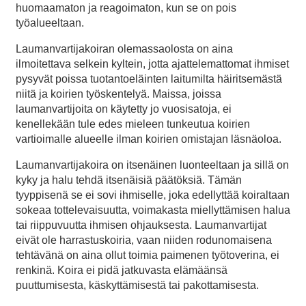
huomaamaton ja reagoimaton, kun se on pois
työalueeltaan.
Laumanvartijakoiran olemassaolosta on aina
ilmoitettava selkein kyltein, jotta ajattelemattomat ihmiset
pysyvät poissa tuotantoeläinten laitumilta häiritsemästä
niitä ja koirien työskentelyä. Maissa, joissa
laumanvartijoita on käytetty jo vuosisatoja, ei
kenellekään tule edes mieleen tunkeutua koirien
vartioimalle alueelle ilman koirien omistajan läsnäoloa.
Laumanvartijakoira on itsenäinen luonteeltaan ja sillä on
kyky ja halu tehdä itsenäisiä päätöksiä. Tämän
tyyppisenä se ei sovi ihmiselle, joka edellyttää koiraltaan
sokeaa tottelevaisuutta, voimakasta miellyttämisen halua
tai riippuvuutta ihmisen ohjauksesta. Laumanvartijat
eivät ole harrastuskoiria, vaan niiden rodunomaisena
tehtävänä on aina ollut toimia paimenen työtoverina, ei
renkinä. Koira ei pidä jatkuvasta elämäänsä
puuttumisesta, käskyttämisestä tai pakottamisesta.