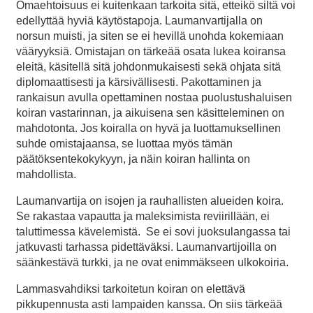
Omaehtoisuus ei kuitenkaan tarkoita sitä, etteikö siltä voi
edellyttää hyviä käytöstapoja. Laumanvartijalla on
norsun muisti, ja siten se ei hevillä unohda kokemiaan
vääryyksiä. Omistajan on tärkeää osata lukea koiransa
eleitä, käsitellä sitä johdonmukaisesti sekä ohjata sitä
diplomaattisesti ja kärsivällisesti. Pakottaminen ja
rankaisun avulla opettaminen nostaa puolustushaluisen
koiran vastarinnan, ja aikuisena sen käsitteleminen on
mahdotonta. Jos koiralla on hyvä ja luottamuksellinen
suhde omistajaansa, se luottaa myös tämän
päätöksentekokykyyn, ja näin koiran hallinta on
mahdollista.
Laumanvartija on isojen ja rauhallisten alueiden koira.
Se rakastaa vapautta ja maleksimista reviirillään, ei
taluttimessa kävelemistä. Se ei sovi juoksulangassa tai
jatkuvasti tarhassa pidettäväksi. Laumanvartijoilla on
säänkestävä turkki, ja ne ovat enimmäkseen ulkokoiria.
Lammasvahdiksi tarkoitetun koiran on elettävä
pikkupennusta asti lampaiden kanssa. On siis tärkeää