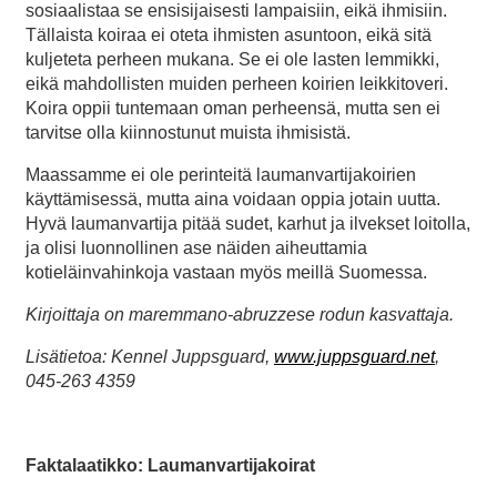
sosiaalistaa se ensisijaisesti lampaisiin, eikä ihmisiin.
Tällaista koiraa ei oteta ihmisten asuntoon, eikä sitä
kuljeteta perheen mukana. Se ei ole lasten lemmikki,
eikä mahdollisten muiden perheen koirien leikkitoveri.
Koira oppii tuntemaan oman perheensä, mutta sen ei
tarvitse olla kiinnostunut muista ihmisistä.
Maassamme ei ole perinteitä laumanvartijakoirien
käyttämisessä, mutta aina voidaan oppia jotain uutta.
Hyvä laumanvartija pitää sudet, karhut ja ilvekset loitolla,
ja olisi luonnollinen ase näiden aiheuttamia
kotieläinvahinkoja vastaan myös meillä Suomessa.
Kirjoittaja on maremmano-abruzzese rodun kasvattaja.
Lisätietoa: Kennel Juppsguard,
www.juppsguard.net
,
045-263 4359
Faktalaatikko: Laumanvartijakoirat