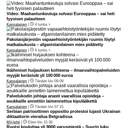
Video: Maahantunkeutuja solvasi Eurooppaa – sai heti
fyysisen palautteen
Kansalainen
|
4 tuntia >
Pakolaisjärjestön vapaaehtoistyöntekijän ruumis löytyi
matkalaukusta – afganistanilainen mies pidätetty
Kansalainen
|
6 tuntia >
Ikäihmiset huijauksen kohteena – ilmanvaihtopalveluiden
myyjät keräsivät yli 100 000 euroa
Kansalainen
|
Tänään klo 09:09
Palvelukodin johtaja anasti vaarallisia opioideja –
asukkaille annettiin laimennettua kipulääkettä
Kansalainen
|
Tänään klo 07:15
Serbian patrioottinen oppositio protestoi lujasti Ukrainan
diktaattorin vierailua Belgradissa
MV-lehti
|
Eilen klo 15:36
Ruotsi kouluttaa yli 9000 varusmiestä – Suurin luku