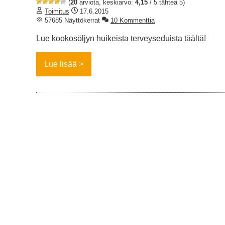
(
20
arviota, keskiarvo:
4,15
/ 5 tähteä 5)
Toimitus
17.6.2015
57685 Näyttökerrat
10 Kommenttia
Lue kookosöljyn huikeista terveyseduista täältä!
Lue lisää