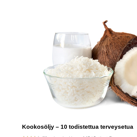
Kookosöljy – 10 todistettua terveysetua