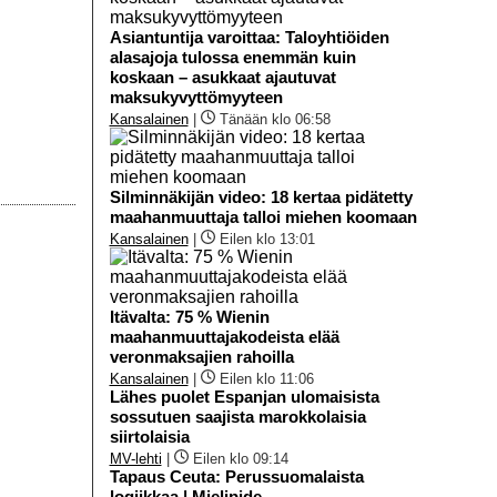
Asiantuntija varoittaa: Taloyhtiöiden
alasajoja tulossa enemmän kuin
koskaan – asukkaat ajautuvat
maksukyvyttömyyteen
Kansalainen
|
Tänään klo 06:58
Silminnäkijän video: 18 kertaa pidätetty
maahanmuuttaja talloi miehen koomaan
Kansalainen
|
Eilen klo 13:01
Itävalta: 75 % Wienin
maahanmuuttajakodeista elää
veronmaksajien rahoilla
Kansalainen
|
Eilen klo 11:06
Lähes puolet Espanjan ulomaisista
sossutuen saajista marokkolaisia
siirtolaisia
MV-lehti
|
Eilen klo 09:14
Tapaus Ceuta: Perussuomalaista
logiikkaa | Mielipide