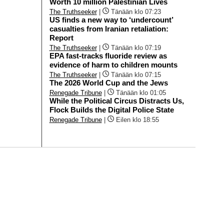
Worth 10 million Palestinian Lives
The Truthseeker
|
Tänään klo 07:23
US finds a new way to ‘undercount’
casualties from Iranian retaliation:
Report
The Truthseeker
|
Tänään klo 07:19
EPA fast-tracks fluoride review as
evidence of harm to children mounts
The Truthseeker
|
Tänään klo 07:15
The 2026 World Cup and the Jews
Renegade Tribune
|
Tänään klo 01:05
While the Political Circus Distracts Us,
Flock Builds the Digital Police State
Renegade Tribune
|
Eilen klo 18:55