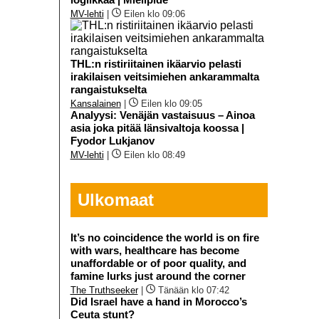
MV-lehti
|
Eilen klo 09:06
THL:n ristiriitainen ikäarvio pelasti
irakilaisen veitsimiehen ankarammalta
rangaistukselta
Kansalainen
|
Eilen klo 09:05
Analyysi: Venäjän vastaisuus – Ainoa
asia joka pitää länsivaltoja koossa |
Fyodor Lukjanov
MV-lehti
|
Eilen klo 08:49
Ulkomaat
It’s no coincidence the world is on fire
with wars, healthcare has become
unaffordable or of poor quality, and
famine lurks just around the corner
The Truthseeker
|
Tänään klo 07:42
Did Israel have a hand in Morocco’s
Ceuta stunt?