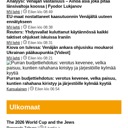
Analyysi: Venäjän vastaisuus – Ainoa asia joka pitää
länsivaltoja koossa | Fyodor Lukjanov
MV-lehti
|
Eilen klo 08:49
EU-maat nostattaneet kaasutuonnin Venäjältä uuteen
ennätykseen
MV-lehti
|
Eilen klo 08:38
Reuters: Yhdysvallat kuluttanut käytännössä kaikki
taktiset ohjukset iskuissa Iraniin
MV-lehti
|
Eilen klo 08:31
Kiova on tulessa: Venäjän ankara ohjusisku moukaroi
Ukrainan pääkaupunkia [Videot]
MV-lehti
|
Eilen klo 08:21
Purran budjettiehdotus: verotus kevenee, velka paisuu,
kuntien rahahana kiristyy ja järjestöille kylmää kyytiä
Kansalainen
|
Eilen klo 06:54
Ulkomaat
The 2026 World Cup and the Jews
Renegade Tribune
|
5 tuntia >