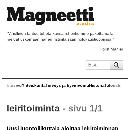
"Vihollinen tahtoo tuhota kansallishenkemme pakottamalla
meidät uskomaan hänen ristiriitaisaan holokaustioppiinsa."
Horst Mahler
Etusivu
Yhteiskunta
Terveys ja hyvinvointi
Historia
Talous
In Eng
leiritoiminta
- sivu 1/1
Uusi luontoliikuttaja aloittaa leiritoiminnan