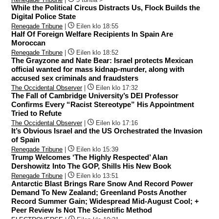
While the Political Circus Distracts Us, Flock Builds the
Digital Police State
Renegade Tribune
|
Eilen klo 18:55
Half Of Foreign Welfare Recipients In Spain Are
Moroccan
Renegade Tribune
|
Eilen klo 18:52
The Grayzone and Nate Bear: Israel protects Mexican
official wanted for mass kidnap-murder, along with
accused sex criminals and fraudsters
The Occidental Observer
|
Eilen klo 17:32
The Fall of Cambridge University’s DEI Professor
Confirms Every “Racist Stereotype” His Appointment
Tried to Refute
The Occidental Observer
|
Eilen klo 17:16
It’s Obvious Israel and the US Orchestrated the Invasion
of Spain
Renegade Tribune
|
Eilen klo 15:39
Trump Welcomes ‘The Highly Respected’ Alan
Dershowitz Into The GOP, Shills His New Book
Renegade Tribune
|
Eilen klo 13:51
Antarctic Blast Brings Rare Snow And Record Power
Demand To New Zealand; Greenland Posts Another
Record Summer Gain; Widespread Mid-August Cool; +
Peer Review Is Not The Scientific Method