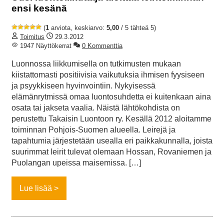
ensi kesänä
(
1
arviota, keskiarvo:
5,00
/ 5 tähteä 5)
Toimitus
29.3.2012
1947 Näyttökerrat
0 Kommenttia
Luonnossa liikkumisella on tutkimusten mukaan
kiistattomasti positiivisia vaikutuksia ihmisen fyysiseen
ja psyykkiseen hyvinvointiin. Nykyisessä
elämänrytmissä omaa luontosuhdetta ei kuitenkaan aina
osata tai jakseta vaalia. Näistä lähtökohdista on
perustettu Takaisin Luontoon ry. Kesällä 2012 aloitamme
toiminnan Pohjois-Suomen alueella. Leirejä ja
tapahtumia järjestetään usealla eri paikkakunnalla, joista
suurimmat leirit tulevat olemaan Hossan, Rovaniemen ja
Puolangan upeissa maisemissa. […]
Lue lisää