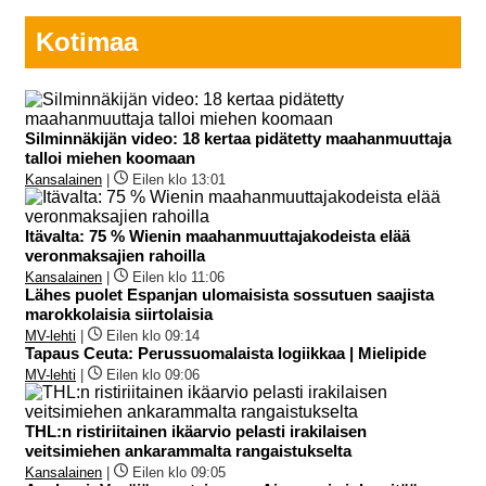
Kotimaa
Silminnäkijän video: 18 kertaa pidätetty maahanmuuttaja
talloi miehen koomaan
Kansalainen
|
Eilen klo 13:01
Itävalta: 75 % Wienin maahanmuuttajakodeista elää
veronmaksajien rahoilla
Kansalainen
|
Eilen klo 11:06
Lähes puolet Espanjan ulomaisista sossutuen saajista
marokkolaisia siirtolaisia
MV-lehti
|
Eilen klo 09:14
Tapaus Ceuta: Perussuomalaista logiikkaa | Mielipide
MV-lehti
|
Eilen klo 09:06
THL:n ristiriitainen ikäarvio pelasti irakilaisen
veitsimiehen ankarammalta rangaistukselta
Kansalainen
|
Eilen klo 09:05