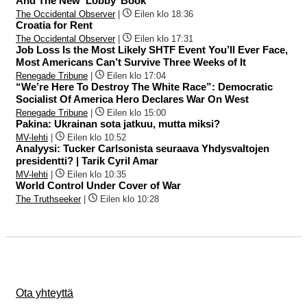
And The New ‘Lobby’ Book
The Occidental Observer
|
Eilen klo 18:36
Croatia for Rent
The Occidental Observer
|
Eilen klo 17:31
Job Loss Is the Most Likely SHTF Event You’ll Ever Face,
Most Americans Can’t Survive Three Weeks of It
Renegade Tribune
|
Eilen klo 17:04
“We’re Here To Destroy The White Race”: Democratic
Socialist Of America Hero Declares War On West
Renegade Tribune
|
Eilen klo 15:00
Pakina: Ukrainan sota jatkuu, mutta miksi?
MV-lehti
|
Eilen klo 10:52
Analyysi: Tucker Carlsonista seuraava Yhdysvaltojen
presidentti? | Tarik Cyril Amar
MV-lehti
|
Eilen klo 10:35
World Control Under Cover of War
The Truthseeker
|
Eilen klo 10:28
Ota yhteyttä