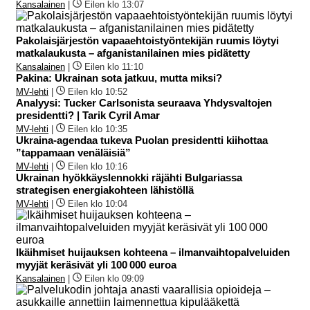
Kansalainen
|
Eilen klo 13:07
Pakolaisjärjestön vapaaehtoistyöntekijän ruumis löytyi
matkalaukusta – afganistanilainen mies pidätetty
Kansalainen
|
Eilen klo 11:10
Pakina: Ukrainan sota jatkuu, mutta miksi?
MV-lehti
|
Eilen klo 10:52
Analyysi: Tucker Carlsonista seuraava Yhdysvaltojen
presidentti? | Tarik Cyril Amar
MV-lehti
|
Eilen klo 10:35
Ukraina-agendaa tukeva Puolan presidentti kiihottaa
”tappamaan venäläisiä”
MV-lehti
|
Eilen klo 10:16
Ukrainan hyökkäyslennokki räjähti Bulgariassa
strategisen energiakohteen lähistöllä
MV-lehti
|
Eilen klo 10:04
Ikäihmiset huijauksen kohteena – ilmanvaihtopalveluiden
myyjät keräsivät yli 100 000 euroa
Kansalainen
|
Eilen klo 09:09