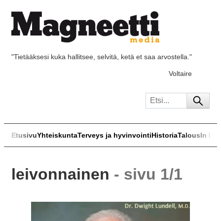
"Tietääksesi kuka hallitsee, selvitä, ketä et saa arvostella."
Voltaire
Etusivu
Yhteiskunta
Terveys ja hyvinvointi
Historia
Talous
In Eng
leivonnainen
- sivu 1/1