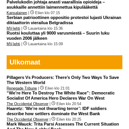
Palvelukodin johtaja anasti vaarallisia opioideja –
asukkaille annettiin laimennettua kipulääkettä
Kansalainen
|
Eilen klo 07:15
Serbian patrioottinen oppositio protestoi lujasti Ukrainan
diktaattorin vierailua Belgradissa
MV-lehti
|
Lauantaina klo 15:36
Ruotsi kouluttaa yli 9000 varusmiestä – Suurin luku
vuoden 2006 jälkeen
MV-lehti
|
Lauantaina klo 15:09
Ulkomaat
Pillagers Vs Producers: There’s Only Two Ways To Save
The Western World
Renegade Tribune
|
Eilen klo 21:01
“We’re Here To Destroy The White Race”: Democratic
Socialist Of America Hero Declares War On West
The Occidental Observer
|
Eilen klo 20:54
Haaretz: ‘We’re not thwarting terror’: IDF soldiers
describe how settlers dominate the West Bank
The Occidental Observer
|
Eilen klo 20:25
Mark Wauck: Trita Parsi Assesses The Current Situation