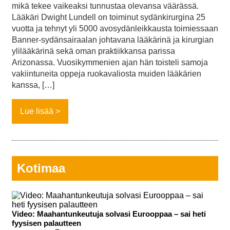
mikä tekee vaikeaksi tunnustaa olevansa väärässä.
Lääkäri Dwight Lundell on toiminut sydänkirurgina 25
vuotta ja tehnyt yli 5000 avosydänleikkausta toimiessaan
Banner-sydänsairaalan johtavana lääkärinä ja kirurgian
ylilääkärinä sekä oman praktiikkansa parissa
Arizonassa. Vuosikymmenien ajan hän toisteli samoja
vakiintuneita oppeja ruokavaliosta muiden lääkärien
kanssa, […]
Lue lisää
Kotimaa
Video: Maahantunkeutuja solvasi Eurooppaa – sai heti
fyysisen palautteen